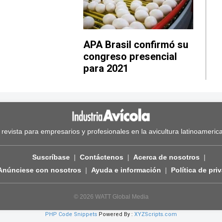
APA Brasil confirmó su
congreso presencial
para 2021
 revista para empresarios y profesionales en la avicultura latinoameric
Suscríbase
Contáctenos
Acerca de nosotros
Anúnciese con nosotros
Ayuda e información
Política de pri
© 2026 WATT Global Media
PHP Code Snippets
Powered By :
XYZScripts.com