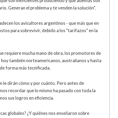
es que son ineficientes produciendo y que además son
io. Generan el problema y te venden la solución”.
padecen los avicultores argentinos
que más que en
–
tos para sobrevivir, debido a los “tarifazos” en la
ue requiere mucha mano de obra, los promotores de
 y hoy también norteamericanos, australianos y hasta
de forma más tecnificada.
le dirán cómo y por cuánto. Pero antes de
mos recordar que lo mismo ha pasado con toda la
os sus logros en eficiencia.
icas globales? ¿Y quiénes nos enseñaron sobre