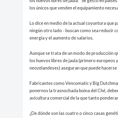
los huevos libres de jaula: “Se gestó en país
los únicos que venden el equipamiento necesar
Lo dice en medio de la actual coyuntura que 
ningún otro lado
buscan como sea reducir cos
–
energía y el aumento de salarios.
Aunque se trata de un modo de producción q
los huevos libres de jaula (primero europeos
neozelandeses) aseguran que puede hacerse 
Fabricantes como Vencomatic y Big Dutchman 
ponernos la trasnochada boina del Ché, debe
avicultura comercial de la que tanto ponderam
¿De dónde son las cuatro o cinco casas genét