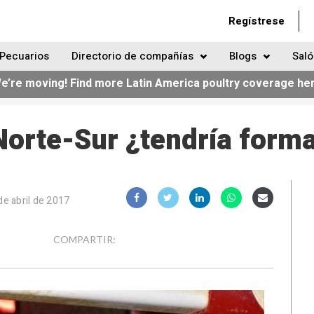
Regístrese
Pecuarios
Directorio de compañías
Blogs
Saló
e’re moving! Find more Latin America poultry coverage he
orte-Sur ¿tendría form
de abril de 2017
COMPARTIR: