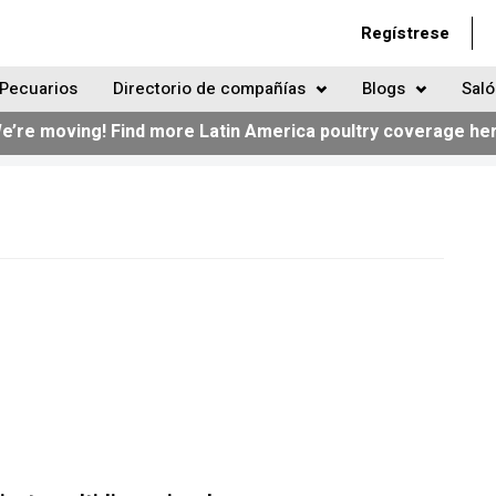
Regístrese
Pecuarios
Directorio de compañías
Blogs
Saló
e’re moving! Find more Latin America poultry coverage he