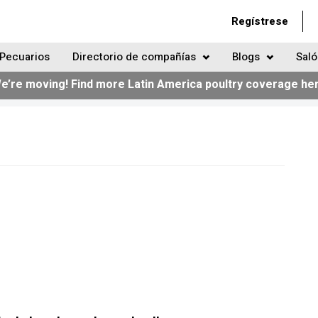
Regístrese
Pecuarios
Directorio de compañías
Blogs
Saló
e’re moving! Find more Latin America poultry coverage he