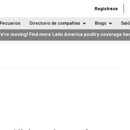
Regístrese
Pecuarios
Directorio de compañías
Blogs
Saló
e’re moving! Find more Latin America poultry coverage he