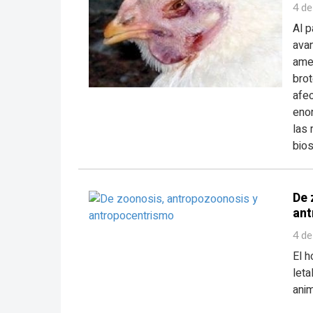
4 de
Al 
avan
ame
brot
afec
enor
las 
bios
De 
ant
4 de
El 
let
anim