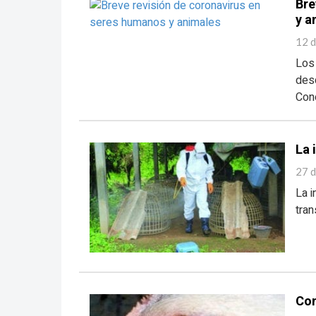
Bre
y a
12 d
Los
desd
Con
La 
27 d
La i
tran
Con