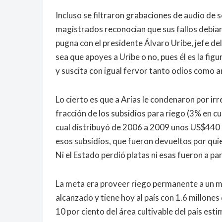
Incluso se filtraron grabaciones de audio de 
magistrados reconocían que sus fallos debían
pugna con el presidente Álvaro Uribe, jefe de
sea que apoyes a Uribe o no, pues él es la fig
y suscita con igual fervor tanto odios como 
Lo cierto es que a Arias le condenaron por ir
fracción de los subsidios para riego (3% en c
cual distribuyó de 2006 a 2009 unos US$440 
esos subsidios, que fueron devueltos por qui
Ni el Estado perdió platas ni esas fueron a par
La meta era proveer riego permanente a un mi
alcanzado y tiene hoy al país con 1.6 millones
10 por ciento del área cultivable del país es