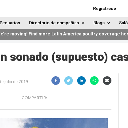
Regístrese
Pecuarios
Directorio de compañías
Blogs
Saló
e’re moving! Find more Latin America poultry coverage he
un sonado (supuesto) ca
de julio de 2019
COMPARTIR: