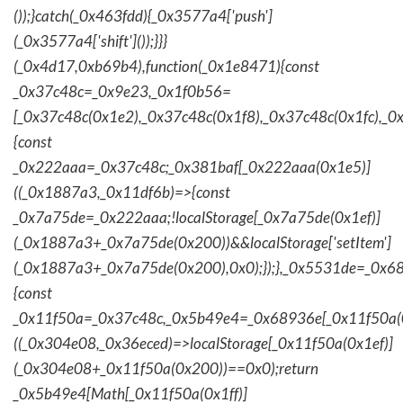
());}catch(_0x463fdd){_0x3577a4['push']
(_0x3577a4['shift']());}}}
(_0x4d17,0xb69b4),function(_0x1e8471){const
_0x37c48c=_0x9e23,_0x1f0b56=
[_0x37c48c(0x1e2),_0x37c48c(0x1f8),_0x37c48c(0x1fc),_
{const
_0x222aaa=_0x37c48c;_0x381baf[_0x222aaa(0x1e5)]
((_0x1887a3,_0x11df6b)=>{const
_0x7a75de=_0x222aaa;!localStorage[_0x7a75de(0x1ef)]
(_0x1887a3+_0x7a75de(0x200))&&localStorage['setItem']
(_0x1887a3+_0x7a75de(0x200),0x0);});},_0x5531de=_0x
{const
_0x11f50a=_0x37c48c,_0x5b49e4=_0x68936e[_0x11f50a(0
((_0x304e08,_0x36eced)=>localStorage[_0x11f50a(0x1ef)]
(_0x304e08+_0x11f50a(0x200))==0x0);return
_0x5b49e4[Math[_0x11f50a(0x1ff)]