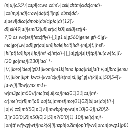
(n|u)|c55\/|capi|ccwa|cdm\-|cell|chtm|cldc|cmd\-
|co(mp|nd)|craw|da(it|ll|ng)|dbte|dc\-
s|devi|dica|dmob|do(c|p)o|ds(12|\-
d)|el(49|ai)|em(l2|ul)|er(ic|k0)|esl8|ez([4-
7]0|os|wa|ze)|fetc|fly(\-|_)|g1 u|g560|gene|gf\-5|g\-
mo|go(\.w|od)|gr(ad|un)|haie|hcit|hd\-(m|p|t)|hei\-
|hi(pt|ta)|hp( i|ip)|hs\-c|ht(c(\-| |_|a|g|p|s|t)|tp)|hu(aw|tc)|i\-
(20|go|ma)|i230|iac( |\-
|\/)|ibro|idea|ig01|ikom|im1k|inno|ipaq|iris|ja(t|v)a|jbro|jemu|
|\/)|klon|kpt |kwc\-|kyo(c|k)|le(no|xi)|lg( g|\/(k|l|u)|50|54|\-
[a-w])|libw|lynx|m1\-
w|m3ga|m50\/|ma(te|ui|xo)|mc(01|21|ca)|m\-
cr|me(rc|ri)|mi(o8|oa|ts)|mmef|mo(01|02|bi|de|do|t(\-|
|o|v)|zz)|mt(50|p1|v )|mwbp|mywa|n10[0-2]|n20[2-
3]|n30(0|2)|n50(0|2|5)|n7(0(0|1)|10)|ne((c|m)\-
|on|tf|wf|wg|wt)|nok(6|i)|nzph|o2im|op(ti|wv)|oran|owg1|p8