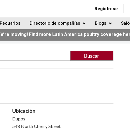
Regístrese
Pecuarios
Directorio de compañías
Blogs
Saló
e’re moving! Find more Latin America poultry coverage he
Ubicación
Dupps
548 North Cherry Street