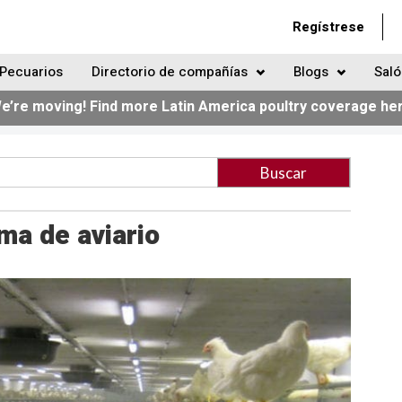
Regístrese
Pecuarios
Directorio de compañías
Blogs
Saló
e’re moving! Find more Latin America poultry coverage he
ma de aviario