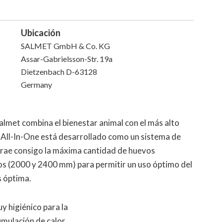
Ubicación
SALMET GmbH & Co. KG
Assar-Gabrielsson-Str. 19a
Dietzenbach D-63128
Germany
almet combina el bienestar animal con el más alto
o All-In-One está desarrollado como un sistema de
trae consigo la máxima cantidad de huevos
hos (2000 y 2400 mm) para permitir un uso óptimo del
s óptima.
y higiénico para la
umulación de calor