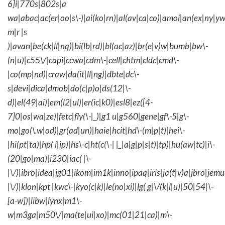
6]i|770s|802s|a
wa|abac|ac(er|oo|s\-)|ai(ko|rn)|al(av|ca|co)|amoi|an(ex|ny|yw
m|r |s
)|avan|be(ck|ll|nq)|bi(lb|rd)|bl(ac|az)|br(e|v)w|bumb|bw\-
(n|u)|c55\/|capi|ccwa|cdm\-|cell|chtm|cldc|cmd\-
|co(mp|nd)|craw|da(it|ll|ng)|dbte|dc\-
s|devi|dica|dmob|do(c|p)o|ds(12|\-
d)|el(49|ai)|em(l2|ul)|er(ic|k0)|esl8|ez([4-
7]0|os|wa|ze)|fetc|fly(\-|_)|g1 u|g560|gene|gf\-5|g\-
mo|go(\.w|od)|gr(ad|un)|haie|hcit|hd\-(m|p|t)|hei\-
|hi(pt|ta)|hp( i|ip)|hs\-c|ht(c(\-| |_|a|g|p|s|t)|tp)|hu(aw|tc)|i\-
(20|go|ma)|i230|iac( |\-
|\/)|ibro|idea|ig01|ikom|im1k|inno|ipaq|iris|ja(t|v)a|jbro|jemu|
|\/)|klon|kpt |kwc\-|kyo(c|k)|le(no|xi)|lg( g|\/(k|l|u)|50|54|\-
[a-w])|libw|lynx|m1\-
w|m3ga|m50\/|ma(te|ui|xo)|mc(01|21|ca)|m\-