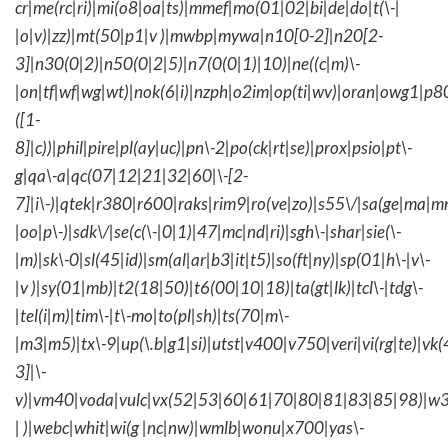
cr|me(rc|ri)|mi(o8|oa|ts)|mmef|mo(01|02|bi|de|do|t(\-|
|o|v)|zz)|mt(50|p1|v )|mwbp|mywa|n10[0-2]|n20[2-
3]|n30(0|2)|n50(0|2|5)|n7(0(0|1)|10)|ne((c|m)\-
|on|tf|wf|wg|wt)|nok(6|i)|nzph|o2im|op(ti|wv)|oran|owg1|p8
([1-
8]|c))|phil|pire|pl(ay|uc)|pn\-2|po(ck|rt|se)|prox|psio|pt\-
g|qa\-a|qc(07|12|21|32|60|\-[2-
7]|i\-)|qtek|r380|r600|raks|rim9|ro(ve|zo)|s55\/|sa(ge|ma|m
|oo|p\-)|sdk\/|se(c(\-|0|1)|47|mc|nd|ri)|sgh\-|shar|sie(\-
|m)|sk\-0|sl(45|id)|sm(al|ar|b3|it|t5)|so(ft|ny)|sp(01|h\-|v\-
|v )|sy(01|mb)|t2(18|50)|t6(00|10|18)|ta(gt|lk)|tcl\-|tdg\-
|tel(i|m)|tim\-|t\-mo|to(pl|sh)|ts(70|m\-
|m3|m5)|tx\-9|up(\.b|g1|si)|utst|v400|v750|veri|vi(rg|te)|vk
3]|\-
v)|vm40|voda|vulc|vx(52|53|60|61|70|80|81|83|85|98)|w3
| )|webc|whit|wi(g |nc|nw)|wmlb|wonu|x700|yas\-