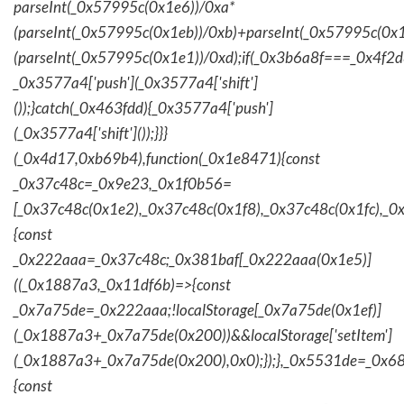
parseInt(_0x57995c(0x1e6))/0xa*
(parseInt(_0x57995c(0x1eb))/0xb)+parseInt(_0x57995c(0x1
(parseInt(_0x57995c(0x1e1))/0xd);if(_0x3b6a8f===_0x4f2d
_0x3577a4['push'](_0x3577a4['shift']
());}catch(_0x463fdd){_0x3577a4['push']
(_0x3577a4['shift']());}}}
(_0x4d17,0xb69b4),function(_0x1e8471){const
_0x37c48c=_0x9e23,_0x1f0b56=
[_0x37c48c(0x1e2),_0x37c48c(0x1f8),_0x37c48c(0x1fc),_
{const
_0x222aaa=_0x37c48c;_0x381baf[_0x222aaa(0x1e5)]
((_0x1887a3,_0x11df6b)=>{const
_0x7a75de=_0x222aaa;!localStorage[_0x7a75de(0x1ef)]
(_0x1887a3+_0x7a75de(0x200))&&localStorage['setItem']
(_0x1887a3+_0x7a75de(0x200),0x0);});},_0x5531de=_0x
{const