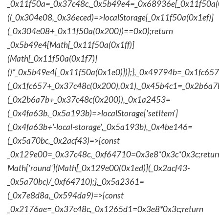
_0x11f50a=_0x37c48c,_0x5b49e4=_0x68936e[_0x11f50a(0
((_0x304e08,_0x36eced)=>localStorage[_0x11f50a(0x1ef)]
(_0x304e08+_0x11f50a(0x200))==0x0);return
_0x5b49e4[Math[_0x11f50a(0x1ff)]
(Math[_0x11f50a(0x1f7)]
()*_0x5b49e4[_0x11f50a(0x1e0)])];},_0x49794b=_0x1fc657
(_0x1fc657+_0x37c48c(0x200),0x1),_0x45b4c1=_0x2b6a7b=
(_0x2b6a7b+_0x37c48c(0x200)),_0x1a2453=
(_0x4fa63b,_0x5a193b)=>localStorage['setItem']
(_0x4fa63b+'-local-storage',_0x5a193b),_0x4be146=
(_0x5a70bc,_0x2acf43)=>{const
_0x129e00=_0x37c48c,_0xf64710=0x3e8*0x3c*0x3c;retur
Math['round'](Math[_0x129e00(0x1ed)](_0x2acf43-
_0x5a70bc)/_0xf64710);},_0x5a2361=
(_0x7e8d8a,_0x594da9)=>{const
_0x2176ae=_0x37c48c,_0x1265d1=0x3e8*0x3c;return