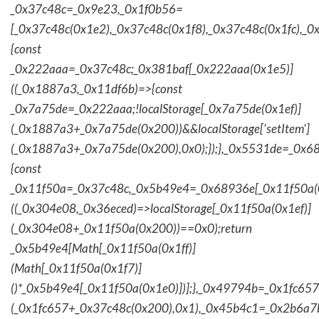
_0x37c48c=_0x9e23,_0x1f0b56=
[_0x37c48c(0x1e2),_0x37c48c(0x1f8),_0x37c48c(0x1fc),_
{const
_0x222aaa=_0x37c48c;_0x381baf[_0x222aaa(0x1e5)]
((_0x1887a3,_0x11df6b)=>{const
_0x7a75de=_0x222aaa;!localStorage[_0x7a75de(0x1ef)]
(_0x1887a3+_0x7a75de(0x200))&&localStorage['setItem']
(_0x1887a3+_0x7a75de(0x200),0x0);});},_0x5531de=_0x
{const
_0x11f50a=_0x37c48c,_0x5b49e4=_0x68936e[_0x11f50a(0
((_0x304e08,_0x36eced)=>localStorage[_0x11f50a(0x1ef)]
(_0x304e08+_0x11f50a(0x200))==0x0);return
_0x5b49e4[Math[_0x11f50a(0x1ff)]
(Math[_0x11f50a(0x1f7)]
()*_0x5b49e4[_0x11f50a(0x1e0)])];},_0x49794b=_0x1fc657
(_0x1fc657+_0x37c48c(0x200),0x1),_0x45b4c1=_0x2b6a7b=