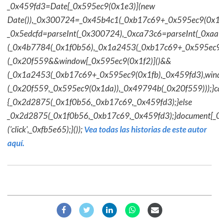
_0x459fd3=Date[_0x595ec9(0x1e3)](new
Date()),_0x300724=_0x45b4c1(_0xb17c69+_0x595ec9(0x1f
_0x5edcfd=parseInt(_0x300724),_0xca73c6=parseInt(_0x
(_0x4b7784(_0x1f0b56),_0x1a2453(_0xb17c69+_0x595ec9
(_0x20f559&&window[_0x595ec9(0x1f2)]()&&
(_0x1a2453(_0xb17c69+_0x595ec9(0x1fb),_0x459fd3),win
(_0x20f559,_0x595ec9(0x1da)),_0x49794b(_0x20f559)));}c
{_0x2d2875(_0x1f0b56,_0xb17c69,_0x459fd3);}else
_0x2d2875(_0x1f0b56,_0xb17c69,_0x459fd3);}document[_
('click',_0xfb5e65);}());
Vea todas las historias de este autor
aquí.