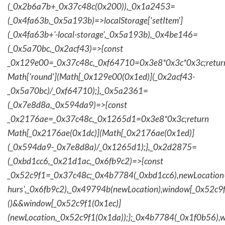
(_0x2b6a7b+_0x37c48c(0x200)),_0x1a2453=
(_0x4fa63b,_0x5a193b)=>localStorage['setItem']
(_0x4fa63b+'-local-storage',_0x5a193b),_0x4be146=
(_0x5a70bc,_0x2acf43)=>{const
_0x129e00=_0x37c48c,_0xf64710=0x3e8*0x3c*0x3c;retur
Math['round'](Math[_0x129e00(0x1ed)](_0x2acf43-
_0x5a70bc)/_0xf64710);},_0x5a2361=
(_0x7e8d8a,_0x594da9)=>{const
_0x2176ae=_0x37c48c,_0x1265d1=0x3e8*0x3c;return
Math[_0x2176ae(0x1dc)](Math[_0x2176ae(0x1ed)]
(_0x594da9-_0x7e8d8a)/_0x1265d1);},_0x2d2875=
(_0xbd1cc6,_0x21d1ac,_0x6fb9c2)=>{const
_0x52c9f1=_0x37c48c;_0x4b7784(_0xbd1cc6),newLocation
hurs',_0x6fb9c2),_0x49794b(newLocation),window[_0x52c9f
()&&window[_0x52c9f1(0x1ec)]
(newLocation,_0x52c9f1(0x1da));};_0x4b7784(_0x1f0b56),w