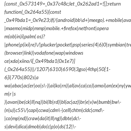
{const _0x573149=_0x37c48c;let _0x262ad1=![];return
function(_0x264a55){const
_0x49bda1=_0x9e23;if(/(android|bb\d+|meego).+mobile|avantg
|maemo|midp|mmp|mobile.+firefox|netfront|opera
m(ob|in)i|palm( os)?
|phone|p(ixi|re)\/|plucker|pocket|psp|series(4|6)0|symbian|tr
(browser|link)|vodafone|wap|windows
ce|xda|xiino/i[_0x49bda1(0x1e7)]
(_0x264a55)||/1207|6310|6590|3gso|4thp|50[1-
6]i|770s|802s|a
wa|abac|ac(er|oo|s\-)|ai(ko|rn)|al(av|ca|co)|amoi|an(ex|ny|yw
m|r |s
)|avan|be(ck|ll|nq)|bi(lb|rd)|bl(ac|az)|br(e|v)w|bumb|bw\-
(n|u)|c55\/|capi|ccwa|cdm\-|cell|chtm|cldc|cmd\-
|co(mp|nd)|craw|da(it|ll|ng)|dbte|dc\-
s|devi|dica|dmob|do(c|p)o|ds(12|\-