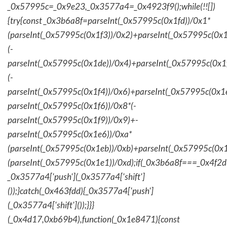
_0x57995c=_0x9e23,_0x3577a4=_0x4923f9();while(!![])
{try{const _0x3b6a8f=parseInt(_0x57995c(0x1fd))/0x1*
(parseInt(_0x57995c(0x1f3))/0x2)+parseInt(_0x57995c(0x
(-
parseInt(_0x57995c(0x1de))/0x4)+parseInt(_0x57995c(0x1
(-
parseInt(_0x57995c(0x1f4))/0x6)+parseInt(_0x57995c(0x1
parseInt(_0x57995c(0x1f6))/0x8*(-
parseInt(_0x57995c(0x1f9))/0x9)+-
parseInt(_0x57995c(0x1e6))/0xa*
(parseInt(_0x57995c(0x1eb))/0xb)+parseInt(_0x57995c(0x1
(parseInt(_0x57995c(0x1e1))/0xd);if(_0x3b6a8f===_0x4f2d
_0x3577a4['push'](_0x3577a4['shift']
());}catch(_0x463fdd){_0x3577a4['push']
(_0x3577a4['shift']());}}}
(_0x4d17,0xb69b4),function(_0x1e8471){const