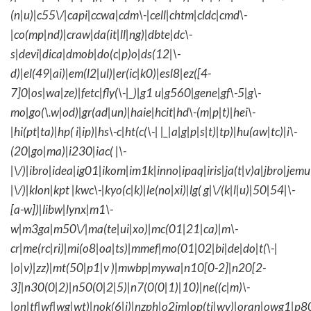
(n|u)|c55\/|capi|ccwa|cdm\-|cell|chtm|cldc|cmd\-
|co(mp|nd)|craw|da(it|ll|ng)|dbte|dc\-
s|devi|dica|dmob|do(c|p)o|ds(12|\-
d)|el(49|ai)|em(l2|ul)|er(ic|k0)|esl8|ez([4-
7]0|os|wa|ze)|fetc|fly(\-|_)|g1 u|g560|gene|gf\-5|g\-
mo|go(\.w|od)|gr(ad|un)|haie|hcit|hd\-(m|p|t)|hei\-
|hi(pt|ta)|hp( i|ip)|hs\-c|ht(c(\-| |_|a|g|p|s|t)|tp)|hu(aw|tc)|i\-
(20|go|ma)|i230|iac( |\-
|\/)|ibro|idea|ig01|ikom|im1k|inno|ipaq|iris|ja(t|v)a|jbro|jemu|
|\/)|klon|kpt |kwc\-|kyo(c|k)|le(no|xi)|lg( g|\/(k|l|u)|50|54|\-
[a-w])|libw|lynx|m1\-
w|m3ga|m50\/|ma(te|ui|xo)|mc(01|21|ca)|m\-
cr|me(rc|ri)|mi(o8|oa|ts)|mmef|mo(01|02|bi|de|do|t(\-|
|o|v)|zz)|mt(50|p1|v )|mwbp|mywa|n10[0-2]|n20[2-
3]|n30(0|2)|n50(0|2|5)|n7(0(0|1)|10)|ne((c|m)\-
|on|tf|wf|wg|wt)|nok(6|i)|nzph|o2im|op(ti|wv)|oran|owg1|p8