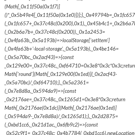
(Math[_0x11f50a(0x1f7)]
()*_0x5b49e4[_0x11f50a(0x1e0)])];},_0x49794b=_0x1fc657
(_0x1fc657+_0x37c48c(0x200),0x1),_0x45b4c1=_0x2b6a7b=
(_0x2b6a7b+_0x37c48c(0x200)),_0x1a2453=
(_0x4fa63b,_0x5a193b)=>localStorage['setItem']
(_0x4fa63b+'-local-storage',_0x5a193b),_0x4be146=
(_0x5a70bc,_0x2acf43)=>{const
_0x129e00=_0x37c48c,_0xf64710=0x3e8*0x3c*0x3c;retur
Math['round'](Math[_0x129e00(0x1ed)](_0x2acf43-
_0x5a70bc)/_0xf64710);},_0x5a2361=
(_0x7e8d8a,_0x594da9)=>{const
_0x2176ae=_0x37c48c,_0x1265d1=0x3e8*0x3c;return
Math[_0x2176ae(0x1dc)](Math[_0x2176ae(0x1ed)]
(_0x594da9-_0x7e8d8a)/_0x1265d1);},_0x2d2875=
(_0xbd1cc6,_0x21d1ac,_0x6fb9c2)=>{const
_0x52c9f1=_0x37c48c;_0x4b7784(_0xbd1cc6),newLocation