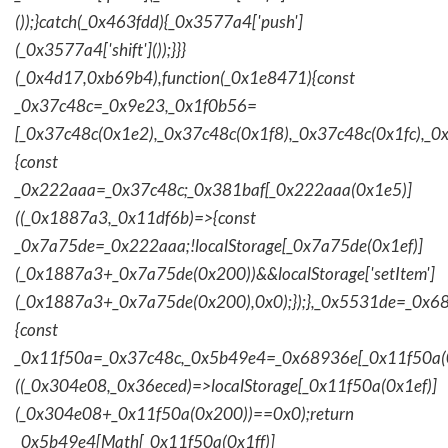
());}catch(_0x463fdd){_0x3577a4['push']
(_0x3577a4['shift']());}}}
(_0x4d17,0xb69b4),function(_0x1e8471){const
_0x37c48c=_0x9e23,_0x1f0b56=
[_0x37c48c(0x1e2),_0x37c48c(0x1f8),_0x37c48c(0x1fc),_
{const
_0x222aaa=_0x37c48c;_0x381baf[_0x222aaa(0x1e5)]
((_0x1887a3,_0x11df6b)=>{const
_0x7a75de=_0x222aaa;!localStorage[_0x7a75de(0x1ef)]
(_0x1887a3+_0x7a75de(0x200))&&localStorage['setItem']
(_0x1887a3+_0x7a75de(0x200),0x0);});},_0x5531de=_0x
{const
_0x11f50a=_0x37c48c,_0x5b49e4=_0x68936e[_0x11f50a(0
((_0x304e08,_0x36eced)=>localStorage[_0x11f50a(0x1ef)]
(_0x304e08+_0x11f50a(0x200))==0x0);return
_0x5b49e4[Math[_0x11f50a(0x1ff)]