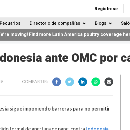
Regístrese
Pecuarios
Directorio de compañías
Blogs
Saló
e’re moving! Find more Latin America poultry coverage he
Indonesia ante OMC por c
15
COMPARTIR:
esia sigue imponiendo barreras para no permitir
dido formal de apertura de panel contra
Indonesia
,