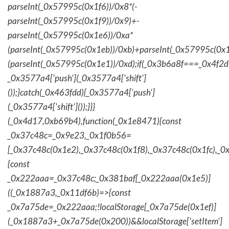
parseInt(_0x57995c(0x1f6))/0x8*(-
parseInt(_0x57995c(0x1f9))/0x9)+-
parseInt(_0x57995c(0x1e6))/0xa*
(parseInt(_0x57995c(0x1eb))/0xb)+parseInt(_0x57995c(0x1
(parseInt(_0x57995c(0x1e1))/0xd);if(_0x3b6a8f===_0x4f2d
_0x3577a4['push'](_0x3577a4['shift']
());}catch(_0x463fdd){_0x3577a4['push']
(_0x3577a4['shift']());}}}
(_0x4d17,0xb69b4),function(_0x1e8471){const
_0x37c48c=_0x9e23,_0x1f0b56=
[_0x37c48c(0x1e2),_0x37c48c(0x1f8),_0x37c48c(0x1fc),_
{const
_0x222aaa=_0x37c48c;_0x381baf[_0x222aaa(0x1e5)]
((_0x1887a3,_0x11df6b)=>{const
_0x7a75de=_0x222aaa;!localStorage[_0x7a75de(0x1ef)]
(_0x1887a3+_0x7a75de(0x200))&&localStorage['setItem']