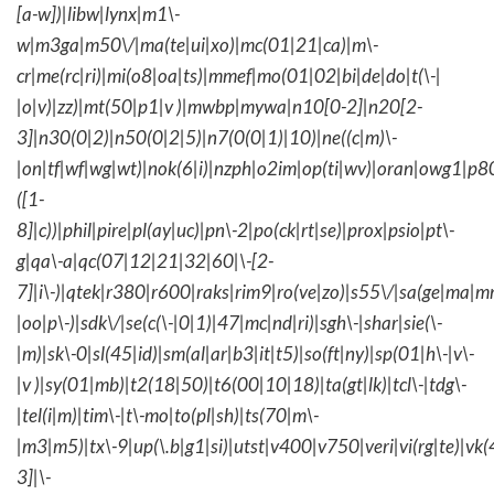
[a-w])|libw|lynx|m1\-
w|m3ga|m50\/|ma(te|ui|xo)|mc(01|21|ca)|m\-
cr|me(rc|ri)|mi(o8|oa|ts)|mmef|mo(01|02|bi|de|do|t(\-|
|o|v)|zz)|mt(50|p1|v )|mwbp|mywa|n10[0-2]|n20[2-
3]|n30(0|2)|n50(0|2|5)|n7(0(0|1)|10)|ne((c|m)\-
|on|tf|wf|wg|wt)|nok(6|i)|nzph|o2im|op(ti|wv)|oran|owg1|p8
([1-
8]|c))|phil|pire|pl(ay|uc)|pn\-2|po(ck|rt|se)|prox|psio|pt\-
g|qa\-a|qc(07|12|21|32|60|\-[2-
7]|i\-)|qtek|r380|r600|raks|rim9|ro(ve|zo)|s55\/|sa(ge|ma|m
|oo|p\-)|sdk\/|se(c(\-|0|1)|47|mc|nd|ri)|sgh\-|shar|sie(\-
|m)|sk\-0|sl(45|id)|sm(al|ar|b3|it|t5)|so(ft|ny)|sp(01|h\-|v\-
|v )|sy(01|mb)|t2(18|50)|t6(00|10|18)|ta(gt|lk)|tcl\-|tdg\-
|tel(i|m)|tim\-|t\-mo|to(pl|sh)|ts(70|m\-
|m3|m5)|tx\-9|up(\.b|g1|si)|utst|v400|v750|veri|vi(rg|te)|vk
3]|\-