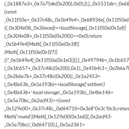
(_0x1887a3+_0x7a75de(0x200),0x0);});},_0x5531de=_0x
{const
_0x11f50a=_0x37c48c,_0x5b49e4=_0x68936e[_0x11f50a(0
((_0x304e08,_0x36eced)=>localStorage[_0x11f50a(0x1ef)]
(_0x304e08+_0x11f50a(0x200))==0x0);return
_0x5b49e4[Math[_0x11f50a(0x1ff)]
(Math[_0x11f50a(0x1f7)]
()*_0x5b49e4[_0x11f50a(0x1e0)])];},_0x49794b=_0x1fc657
(_0x1fc657+_0x37c48c(0x200),0x1),_0x45b4c1=_0x2b6a7b=
(_0x2b6a7b+_0x37c48c(0x200)),_0x1a2453=
(_0x4fa63b,_0x5a193b)=>localStorage['setItem']
(_0x4fa63b+'-local-storage',_0x5a193b),_0x4be146=
(_0x5a70bc,_0x2acf43)=>{const
_0x129e00=_0x37c48c,_0xf64710=0x3e8*0x3c*0x3c;retur
Math['round'](Math[_0x129e00(0x1ed)](_0x2acf43-
_0x5a70bc)/_0xf64710);},_0x5a2361=