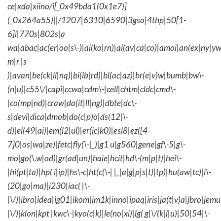
ce|xda|xiino/i[_0x49bda1(0x1e7)]
(_0x264a55)||/1207|6310|6590|3gso|4thp|50[1-
6]i|770s|802s|a
wa|abac|ac(er|oo|s\-)|ai(ko|rn)|al(av|ca|co)|amoi|an(ex|ny|yw
m|r |s
)|avan|be(ck|ll|nq)|bi(lb|rd)|bl(ac|az)|br(e|v)w|bumb|bw\-
(n|u)|c55\/|capi|ccwa|cdm\-|cell|chtm|cldc|cmd\-
|co(mp|nd)|craw|da(it|ll|ng)|dbte|dc\-
s|devi|dica|dmob|do(c|p)o|ds(12|\-
d)|el(49|ai)|em(l2|ul)|er(ic|k0)|esl8|ez([4-
7]0|os|wa|ze)|fetc|fly(\-|_)|g1 u|g560|gene|gf\-5|g\-
mo|go(\.w|od)|gr(ad|un)|haie|hcit|hd\-(m|p|t)|hei\-
|hi(pt|ta)|hp( i|ip)|hs\-c|ht(c(\-| |_|a|g|p|s|t)|tp)|hu(aw|tc)|i\-
(20|go|ma)|i230|iac( |\-
|\/)|ibro|idea|ig01|ikom|im1k|inno|ipaq|iris|ja(t|v)a|jbro|jemu|
|\/)|klon|kpt |kwc\-|kyo(c|k)|le(no|xi)|lg( g|\/(k|l|u)|50|54|\-