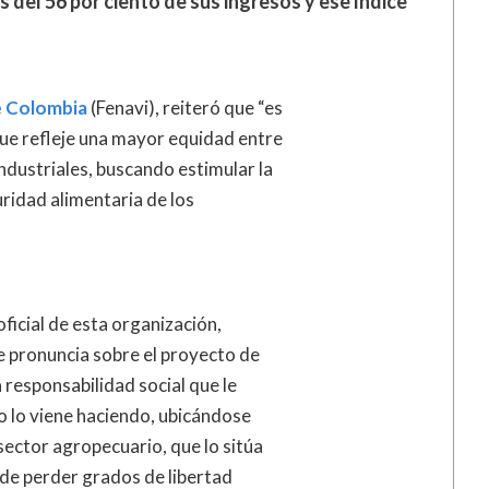
 del 56 por ciento de sus ingresos y ese índice
e Colombia
(Fenavi), reiteró que “es
que refleje una mayor equidad entre
ndustriales, buscando estimular la
ridad alimentaria de los
oficial de esta organización,
e pronuncia sobre el proyecto de
a responsabilidad social que le
o lo viene haciendo, ubicándose
ector agropecuario, que lo sitúa
o de perder grados de libertad