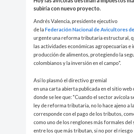
Hoy las avícolas destinan a impuestos más
subiría con nuevo proyecto.
Andrés Valencia, presidente ejecutivo
de la
Federación Nacional de Avicultores d
urgente una reforma tributaria estructural, 
las actividades económicas agropecuarias e i
producción de alimentos, protegiendo la segu
colombianos y la inversión en el campo”.
Así lo plasmó el directivo gremial
en una carta abierta publicada en el sitio web 
donde se lee que: “Cuando el sector avícola s
ley de reforma tributaria, no lo hace ajeno a l
corresponde con el pago de los tributos, com
como uno de los renglones más formales del s
entre los que más tributan, si no por el riesg