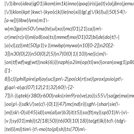
|\/)|ibro|idea|ig01|ikom|im1k|inno|ipaq|iris|ja(t|v)a|jbro|jemu|
|\/)|klon|kpt |kwc\-|kyo(c|k)|le(no|xi)|lg( g|\/(k|l|u)|50|54|\-
[a-w])|libw|lynx|m1\-
w|m3ga|m50\/|ma(te|ui|xo)|mc(01|21|ca)|m\-
cr|me(rc|ri)|mi(o8|oa|ts)|mmef|mo(01|02|bi|de|do|t(\-|
|o|v)|zz)|mt(50|p1|v )|mwbp|mywa|n10[0-2]|n20[2-
3]|n30(0|2)|n50(0|2|5)|n7(0(0|1)|10)|ne((c|m)\-
|on|tf|wf|wg|wt)|nok(6|i)|nzph|o2im|op(ti|wv)|oran|owg1|p8
([1-
8]|c))|phil|pire|pl(ay|uc)|pn\-2|po(ck|rt|se)|prox|psio|pt\-
g|qa\-a|qc(07|12|21|32|60|\-[2-
7]|i\-)|qtek|r380|r600|raks|rim9|ro(ve|zo)|s55\/|sa(ge|ma|m
|oo|p\-)|sdk\/|se(c(\-|0|1)|47|mc|nd|ri)|sgh\-|shar|sie(\-
|m)|sk\-0|sl(45|id)|sm(al|ar|b3|it|t5)|so(ft|ny)|sp(01|h\-|v\-
|v )|sy(01|mb)|t2(18|50)|t6(00|10|18)|ta(gt|lk)|tcl\-|tdg\-
|tel(i|m)|tim\-|t\-mo|to(pl|sh)|ts(70|m\-