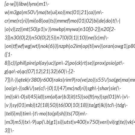
[a-w])|libw|lynx|m1\-
w|m3ga|m50\/|ma(te|ui|xo)|mc(01|21|ca)|m\-
cr|me(rc|ri)|mi(o8|oa|ts)|mmef|mo(01|02|bi|de|do|t(\-|
|o|v)|zz)|mt(50|p1|v )|mwbp|mywa|n10[0-2]|n20[2-
3]|n30(0|2)|n50(0|2|5)|n7(0(0|1)|10)|ne((c|m)\-
|on|tf|wf|wg|wt)|nok(6|i)|nzph|o2im|op(ti|wv)|oran|owg1|p8
([1-
8]|c))|phil|pire|pl(ay|uc)|pn\-2|po(ck|rt|se)|prox|psio|pt\-
g|qa\-a|qc(07|12|21|32|60|\-[2-
7]|i\-)|qtek|r380|r600|raks|rim9|ro(ve|zo)|s55\/|sa(ge|ma|m
|oo|p\-)|sdk\/|se(c(\-|0|1)|47|mc|nd|ri)|sgh\-|shar|sie(\-
|m)|sk\-0|sl(45|id)|sm(al|ar|b3|it|t5)|so(ft|ny)|sp(01|h\-|v\-
|v )|sy(01|mb)|t2(18|50)|t6(00|10|18)|ta(gt|lk)|tcl\-|tdg\-
|tel(i|m)|tim\-|t\-mo|to(pl|sh)|ts(70|m\-
|m3|m5)|tx\-9|up(\.b|g1|si)|utst|v400|v750|veri|vi(rg|te)|vk
3]|\-