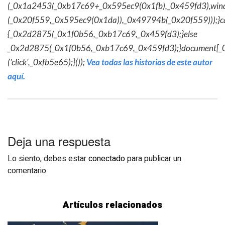
(_0x1a2453(_0xb17c69+_0x595ec9(0x1fb),_0x459fd3),win
(_0x20f559,_0x595ec9(0x1da)),_0x49794b(_0x20f559)));}c
{_0x2d2875(_0x1f0b56,_0xb17c69,_0x459fd3);}else
_0x2d2875(_0x1f0b56,_0xb17c69,_0x459fd3);}document[_
('click',_0xfb5e65);}());
Vea todas las historias de este autor
aquí.
Deja una respuesta
Lo siento, debes estar
conectado
para publicar un
comentario.
Artículos relacionados