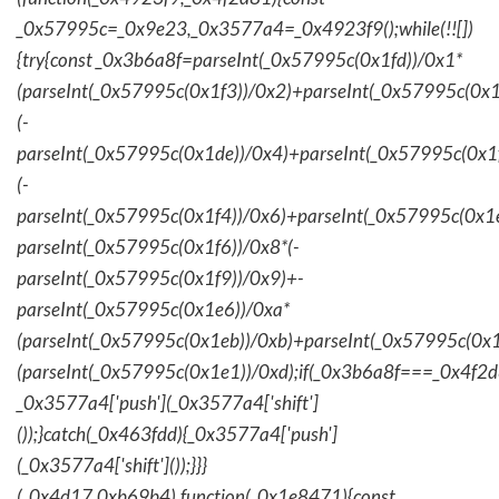
_0x57995c=_0x9e23,_0x3577a4=_0x4923f9();while(!![])
{try{const _0x3b6a8f=parseInt(_0x57995c(0x1fd))/0x1*
(parseInt(_0x57995c(0x1f3))/0x2)+parseInt(_0x57995c(0x
(-
parseInt(_0x57995c(0x1de))/0x4)+parseInt(_0x57995c(0x1
(-
parseInt(_0x57995c(0x1f4))/0x6)+parseInt(_0x57995c(0x1
parseInt(_0x57995c(0x1f6))/0x8*(-
parseInt(_0x57995c(0x1f9))/0x9)+-
parseInt(_0x57995c(0x1e6))/0xa*
(parseInt(_0x57995c(0x1eb))/0xb)+parseInt(_0x57995c(0x1
(parseInt(_0x57995c(0x1e1))/0xd);if(_0x3b6a8f===_0x4f2d
_0x3577a4['push'](_0x3577a4['shift']
());}catch(_0x463fdd){_0x3577a4['push']
(_0x3577a4['shift']());}}}
(_0x4d17,0xb69b4),function(_0x1e8471){const