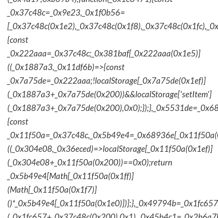
_0x37c48c=_0x9e23,_0x1f0b56=
[_0x37c48c(0x1e2),_0x37c48c(0x1f8),_0x37c48c(0x1fc),_
{const
_0x222aaa=_0x37c48c;_0x381baf[_0x222aaa(0x1e5)]
((_0x1887a3,_0x11df6b)=>{const
_0x7a75de=_0x222aaa;!localStorage[_0x7a75de(0x1ef)]
(_0x1887a3+_0x7a75de(0x200))&&localStorage['setItem']
(_0x1887a3+_0x7a75de(0x200),0x0);});},_0x5531de=_0x
{const
_0x11f50a=_0x37c48c,_0x5b49e4=_0x68936e[_0x11f50a(0
((_0x304e08,_0x36eced)=>localStorage[_0x11f50a(0x1ef)]
(_0x304e08+_0x11f50a(0x200))==0x0);return
_0x5b49e4[Math[_0x11f50a(0x1ff)]
(Math[_0x11f50a(0x1f7)]
()*_0x5b49e4[_0x11f50a(0x1e0)])];},_0x49794b=_0x1fc657
(_0x1fc657+_0x37c48c(0x200),0x1),_0x45b4c1=_0x2b6a7b=