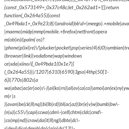
{const _0x573149=_0x37c48c;let _0x262ad1=![];return
function(_0x264a55){const
_0x49bda1=_0x9e23;if(/(android|bb\d+|meego).+mobile|avantg
|maemo|midp|mmp|mobile.+firefox|netfront|opera
m(ob|in)i|palm( os)?
|phone|p(ixi|re)\/|plucker|pocket|psp|series(4|6)0|symbian|tr
(browser|link)|vodafone|wap|windows
ce|xda|xiino/i[_0x49bda1(0x1e7)]
(_0x264a55)||/1207|6310|6590|3gso|4thp|50[1-
6]i|770s|802s|a
wa|abac|ac(er|oo|s\-)|ai(ko|rn)|al(av|ca|co)|amoi|an(ex|ny|yw
m|r |s
)|avan|be(ck|ll|nq)|bi(lb|rd)|bl(ac|az)|br(e|v)w|bumb|bw\-
(n|u)|c55\/|capi|ccwa|cdm\-|cell|chtm|cldc|cmd\-
|co(mp|nd)|craw|da(it|ll|ng)|dbte|dc\-
s|devi|dica|dmob|do(c|p)o|ds(12|\-