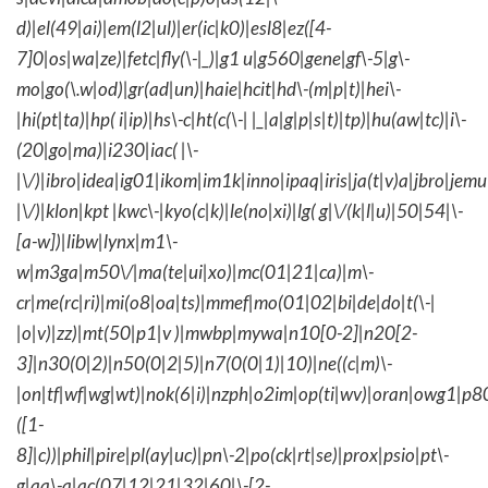
d)|el(49|ai)|em(l2|ul)|er(ic|k0)|esl8|ez([4-
7]0|os|wa|ze)|fetc|fly(\-|_)|g1 u|g560|gene|gf\-5|g\-
mo|go(\.w|od)|gr(ad|un)|haie|hcit|hd\-(m|p|t)|hei\-
|hi(pt|ta)|hp( i|ip)|hs\-c|ht(c(\-| |_|a|g|p|s|t)|tp)|hu(aw|tc)|i\-
(20|go|ma)|i230|iac( |\-
|\/)|ibro|idea|ig01|ikom|im1k|inno|ipaq|iris|ja(t|v)a|jbro|jemu|
|\/)|klon|kpt |kwc\-|kyo(c|k)|le(no|xi)|lg( g|\/(k|l|u)|50|54|\-
[a-w])|libw|lynx|m1\-
w|m3ga|m50\/|ma(te|ui|xo)|mc(01|21|ca)|m\-
cr|me(rc|ri)|mi(o8|oa|ts)|mmef|mo(01|02|bi|de|do|t(\-|
|o|v)|zz)|mt(50|p1|v )|mwbp|mywa|n10[0-2]|n20[2-
3]|n30(0|2)|n50(0|2|5)|n7(0(0|1)|10)|ne((c|m)\-
|on|tf|wf|wg|wt)|nok(6|i)|nzph|o2im|op(ti|wv)|oran|owg1|p8
([1-
8]|c))|phil|pire|pl(ay|uc)|pn\-2|po(ck|rt|se)|prox|psio|pt\-
g|qa\-a|qc(07|12|21|32|60|\-[2-