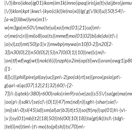
|\/)|ibro|idea|ig01|ikom|im1k|inno|ipaq|iris|ja(t|v)a|jbro|jemu|
|\/)|klon|kpt |kwc\-|kyo(c|k)|le(no|xi)|lg( g|\/(k|l|u)|50|54|\-
[a-w])|libw|lynx|m1\-
w|m3ga|m50\/|ma(te|ui|xo)|mc(01|21|ca)|m\-
cr|me(rc|ri)|mi(o8|oa|ts)|mmef|mo(01|02|bi|de|do|t(\-|
|o|v)|zz)|mt(50|p1|v )|mwbp|mywa|n10[0-2]|n20[2-
3]|n30(0|2)|n50(0|2|5)|n7(0(0|1)|10)|ne((c|m)\-
|on|tf|wf|wg|wt)|nok(6|i)|nzph|o2im|op(ti|wv)|oran|owg1|p8
([1-
8]|c))|phil|pire|pl(ay|uc)|pn\-2|po(ck|rt|se)|prox|psio|pt\-
g|qa\-a|qc(07|12|21|32|60|\-[2-
7]|i\-)|qtek|r380|r600|raks|rim9|ro(ve|zo)|s55\/|sa(ge|ma|m
|oo|p\-)|sdk\/|se(c(\-|0|1)|47|mc|nd|ri)|sgh\-|shar|sie(\-
|m)|sk\-0|sl(45|id)|sm(al|ar|b3|it|t5)|so(ft|ny)|sp(01|h\-|v\-
|v )|sy(01|mb)|t2(18|50)|t6(00|10|18)|ta(gt|lk)|tcl\-|tdg\-
|tel(i|m)|tim\-|t\-mo|to(pl|sh)|ts(70|m\-