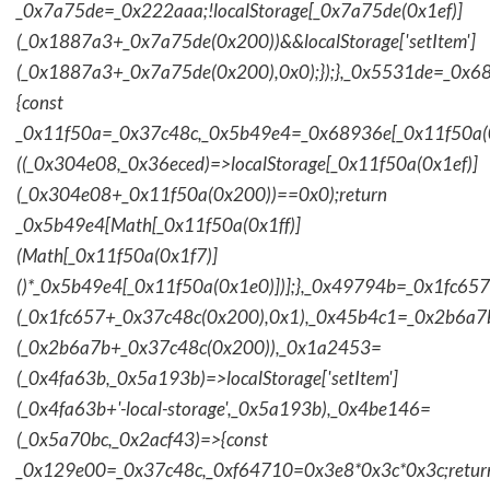
_0x7a75de=_0x222aaa;!localStorage[_0x7a75de(0x1ef)]
(_0x1887a3+_0x7a75de(0x200))&&localStorage['setItem']
(_0x1887a3+_0x7a75de(0x200),0x0);});},_0x5531de=_0x
{const
_0x11f50a=_0x37c48c,_0x5b49e4=_0x68936e[_0x11f50a(0
((_0x304e08,_0x36eced)=>localStorage[_0x11f50a(0x1ef)]
(_0x304e08+_0x11f50a(0x200))==0x0);return
_0x5b49e4[Math[_0x11f50a(0x1ff)]
(Math[_0x11f50a(0x1f7)]
()*_0x5b49e4[_0x11f50a(0x1e0)])];},_0x49794b=_0x1fc657
(_0x1fc657+_0x37c48c(0x200),0x1),_0x45b4c1=_0x2b6a7b=
(_0x2b6a7b+_0x37c48c(0x200)),_0x1a2453=
(_0x4fa63b,_0x5a193b)=>localStorage['setItem']
(_0x4fa63b+'-local-storage',_0x5a193b),_0x4be146=
(_0x5a70bc,_0x2acf43)=>{const
_0x129e00=_0x37c48c,_0xf64710=0x3e8*0x3c*0x3c;retur