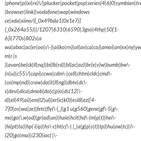
|phone|p(ixi|re)\/|plucker|pocket|psp|series(4|6)0|symbian|tr
(browser|link)|vodafone|wap|windows
ce|xda|xiino/i[_0x49bda1(0x1e7)]
(_0x264a55)||/1207|6310|6590|3gso|4thp|50[1-
6]i|770s|802s|a
wa|abac|ac(er|oo|s\-)|ai(ko|rn)|al(av|ca|co)|amoi|an(ex|ny|yw
m|r |s
)|avan|be(ck|ll|nq)|bi(lb|rd)|bl(ac|az)|br(e|v)w|bumb|bw\-
(n|u)|c55\/|capi|ccwa|cdm\-|cell|chtm|cldc|cmd\-
|co(mp|nd)|craw|da(it|ll|ng)|dbte|dc\-
s|devi|dica|dmob|do(c|p)o|ds(12|\-
d)|el(49|ai)|em(l2|ul)|er(ic|k0)|esl8|ez([4-
7]0|os|wa|ze)|fetc|fly(\-|_)|g1 u|g560|gene|gf\-5|g\-
mo|go(\.w|od)|gr(ad|un)|haie|hcit|hd\-(m|p|t)|hei\-
|hi(pt|ta)|hp( i|ip)|hs\-c|ht(c(\-| |_|a|g|p|s|t)|tp)|hu(aw|tc)|i\-
(20|go|ma)|i230|iac( |\-