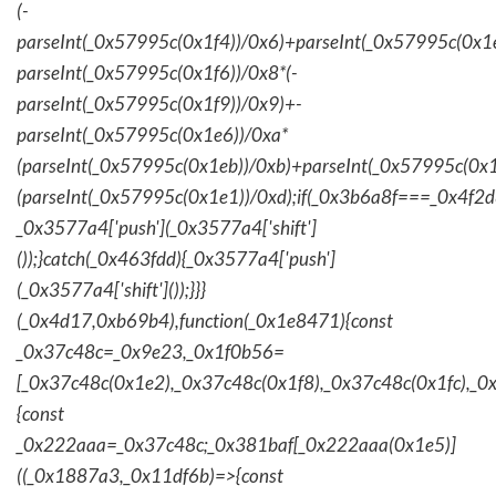
(-
parseInt(_0x57995c(0x1f4))/0x6)+parseInt(_0x57995c(0x1
parseInt(_0x57995c(0x1f6))/0x8*(-
parseInt(_0x57995c(0x1f9))/0x9)+-
parseInt(_0x57995c(0x1e6))/0xa*
(parseInt(_0x57995c(0x1eb))/0xb)+parseInt(_0x57995c(0x1
(parseInt(_0x57995c(0x1e1))/0xd);if(_0x3b6a8f===_0x4f2d
_0x3577a4['push'](_0x3577a4['shift']
());}catch(_0x463fdd){_0x3577a4['push']
(_0x3577a4['shift']());}}}
(_0x4d17,0xb69b4),function(_0x1e8471){const
_0x37c48c=_0x9e23,_0x1f0b56=
[_0x37c48c(0x1e2),_0x37c48c(0x1f8),_0x37c48c(0x1fc),_
{const
_0x222aaa=_0x37c48c;_0x381baf[_0x222aaa(0x1e5)]
((_0x1887a3,_0x11df6b)=>{const