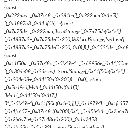
{const
_0x222aaa=_0x37c48c;_0x381baf[_0x222aaa(0x1e5)]
((_0x1887a3,_0x11df6b)=>{const
_0x7a75de=_0x222aaa;!localStorage[_0x7a75de(0x1ef)]
(_0x1887a3+_0x7a75de(0x200))&&localStorage['setItem']
(_0x1887a3+_0x7a75de(0x200),0x0);});},_0x5531de=_0x
{const
_0x11f50a=_0x37c48c,_0x5b49e4=_0x68936e[_0x11f50a(0
((_0x304e08,_0x36eced)=>localStorage[_0x11f50a(0x1ef)]
(_0x304e08+_0x11f50a(0x200))==0x0);return
_0x5b49e4[Math[_0x11f50a(0x1ff)]
(Math[_0x11f50a(0x1f7)]
()*_0x5b49e4[_0x11f50a(0x1e0)])];},_0x49794b=_0x1fc657
(_0x1fc657+_0x37c48c(0x200),0x1),_0x45b4c1=_0x2b6a7b=
(_0x2b6a7b+_0x37c48c(0x200)),_0x1a2453=
(_0x4fa63b,_0x5a193b)=>localStorage['setItem']