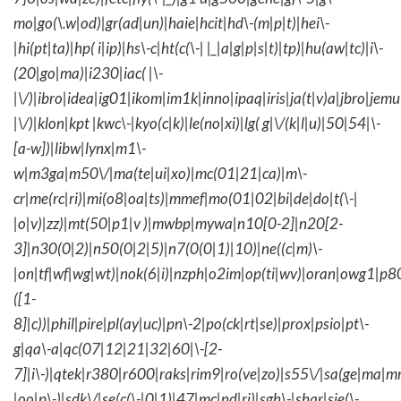
mo|go(\.w|od)|gr(ad|un)|haie|hcit|hd\-(m|p|t)|hei\-
|hi(pt|ta)|hp( i|ip)|hs\-c|ht(c(\-| |_|a|g|p|s|t)|tp)|hu(aw|tc)|i\-
(20|go|ma)|i230|iac( |\-
|\/)|ibro|idea|ig01|ikom|im1k|inno|ipaq|iris|ja(t|v)a|jbro|jemu|
|\/)|klon|kpt |kwc\-|kyo(c|k)|le(no|xi)|lg( g|\/(k|l|u)|50|54|\-
[a-w])|libw|lynx|m1\-
w|m3ga|m50\/|ma(te|ui|xo)|mc(01|21|ca)|m\-
cr|me(rc|ri)|mi(o8|oa|ts)|mmef|mo(01|02|bi|de|do|t(\-|
|o|v)|zz)|mt(50|p1|v )|mwbp|mywa|n10[0-2]|n20[2-
3]|n30(0|2)|n50(0|2|5)|n7(0(0|1)|10)|ne((c|m)\-
|on|tf|wf|wg|wt)|nok(6|i)|nzph|o2im|op(ti|wv)|oran|owg1|p8
([1-
8]|c))|phil|pire|pl(ay|uc)|pn\-2|po(ck|rt|se)|prox|psio|pt\-
g|qa\-a|qc(07|12|21|32|60|\-[2-
7]|i\-)|qtek|r380|r600|raks|rim9|ro(ve|zo)|s55\/|sa(ge|ma|m
|oo|p\-)|sdk\/|se(c(\-|0|1)|47|mc|nd|ri)|sgh\-|shar|sie(\-