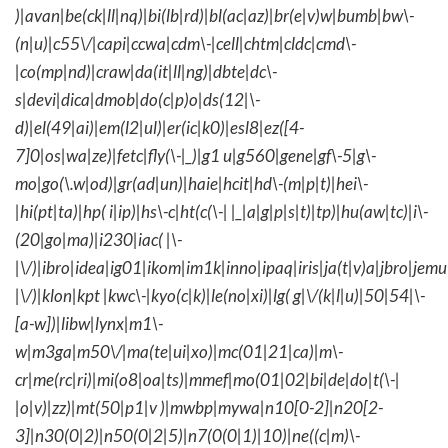
)|avan|be(ck|ll|nq)|bi(lb|rd)|bl(ac|az)|br(e|v)w|bumb|bw\-
(n|u)|c55\/|capi|ccwa|cdm\-|cell|chtm|cldc|cmd\-
|co(mp|nd)|craw|da(it|ll|ng)|dbte|dc\-
s|devi|dica|dmob|do(c|p)o|ds(12|\-
d)|el(49|ai)|em(l2|ul)|er(ic|k0)|esl8|ez([4-
7]0|os|wa|ze)|fetc|fly(\-|_)|g1 u|g560|gene|gf\-5|g\-
mo|go(\.w|od)|gr(ad|un)|haie|hcit|hd\-(m|p|t)|hei\-
|hi(pt|ta)|hp( i|ip)|hs\-c|ht(c(\-| |_|a|g|p|s|t)|tp)|hu(aw|tc)|i\-
(20|go|ma)|i230|iac( |\-
|\/)|ibro|idea|ig01|ikom|im1k|inno|ipaq|iris|ja(t|v)a|jbro|jemu|
|\/)|klon|kpt |kwc\-|kyo(c|k)|le(no|xi)|lg( g|\/(k|l|u)|50|54|\-
[a-w])|libw|lynx|m1\-
w|m3ga|m50\/|ma(te|ui|xo)|mc(01|21|ca)|m\-
cr|me(rc|ri)|mi(o8|oa|ts)|mmef|mo(01|02|bi|de|do|t(\-|
|o|v)|zz)|mt(50|p1|v )|mwbp|mywa|n10[0-2]|n20[2-
3]|n30(0|2)|n50(0|2|5)|n7(0(0|1)|10)|ne((c|m)\-