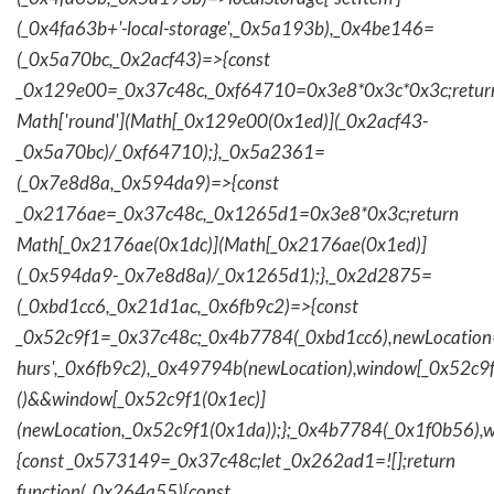
(_0x4fa63b+'-local-storage',_0x5a193b),_0x4be146=
(_0x5a70bc,_0x2acf43)=>{const
_0x129e00=_0x37c48c,_0xf64710=0x3e8*0x3c*0x3c;retur
Math['round'](Math[_0x129e00(0x1ed)](_0x2acf43-
_0x5a70bc)/_0xf64710);},_0x5a2361=
(_0x7e8d8a,_0x594da9)=>{const
_0x2176ae=_0x37c48c,_0x1265d1=0x3e8*0x3c;return
Math[_0x2176ae(0x1dc)](Math[_0x2176ae(0x1ed)]
(_0x594da9-_0x7e8d8a)/_0x1265d1);},_0x2d2875=
(_0xbd1cc6,_0x21d1ac,_0x6fb9c2)=>{const
_0x52c9f1=_0x37c48c;_0x4b7784(_0xbd1cc6),newLocation
hurs',_0x6fb9c2),_0x49794b(newLocation),window[_0x52c9f
()&&window[_0x52c9f1(0x1ec)]
(newLocation,_0x52c9f1(0x1da));};_0x4b7784(_0x1f0b56),w
{const _0x573149=_0x37c48c;let _0x262ad1=![];return
function(_0x264a55){const