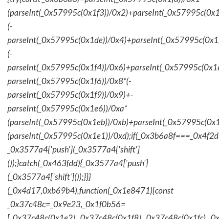
(parseInt(_0x57995c(0x1f3))/0x2)+parseInt(_0x57995c(0x
(-
parseInt(_0x57995c(0x1de))/0x4)+parseInt(_0x57995c(0x1
(-
parseInt(_0x57995c(0x1f4))/0x6)+parseInt(_0x57995c(0x1
parseInt(_0x57995c(0x1f6))/0x8*(-
parseInt(_0x57995c(0x1f9))/0x9)+-
parseInt(_0x57995c(0x1e6))/0xa*
(parseInt(_0x57995c(0x1eb))/0xb)+parseInt(_0x57995c(0x1
(parseInt(_0x57995c(0x1e1))/0xd);if(_0x3b6a8f===_0x4f2d
_0x3577a4['push'](_0x3577a4['shift']
());}catch(_0x463fdd){_0x3577a4['push']
(_0x3577a4['shift']());}}}
(_0x4d17,0xb69b4),function(_0x1e8471){const
_0x37c48c=_0x9e23,_0x1f0b56=
[_0x37c48c(0x1e2),_0x37c48c(0x1f8),_0x37c48c(0x1fc),_