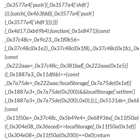
_0x3577a4['push'](_0x3577a4['shift']
());}catch(_0x463fdd){_0x3577a4['push']
(_0x3577a4['shift']());}}}
(_0x4d17,0xb69b4),function(_0x1e8471){const
_0x37c48c=_0x9e23,_0x1f0b56=
[_0x37c48c(0x1e2),_0x37c48c(0x1f8),_0x37c48c(0x1fc),_
{const
_0x222aaa=_0x37c48c;_0x381baf[_0x222aaa(0x1e5)]
((_0x1887a3,_0x11df6b)=>{const
_0x7a75de=_0x222aaa;!localStorage[_0x7a75de(0x1ef)]
(_0x1887a3+_0x7a75de(0x200))&&localStorage['setItem']
(_0x1887a3+_0x7a75de(0x200),0x0);});},_0x5531de=_0x
{const
_0x11f50a=_0x37c48c,_0x5b49e4=_0x68936e[_0x11f50a(0
((_0x304e08,_0x36eced)=>localStorage[_0x11f50a(0x1ef)]
(_0x304e08+_0x11f50a(0x200))==0x0);return