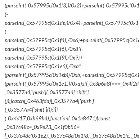
(parseInt(_0x57995c(0x1f3))/0x2)+parseInt(_0x57995c(0x
(-
parseInt(_0x57995c(0x1de))/0x4)+parseInt(_0x57995c(0x1
(-
parseInt(_0x57995c(0x1f4))/0x6)+parseInt(_0x57995c(0x1
parseInt(_0x57995c(0x1f6))/0x8*(-
parseInt(_0x57995c(0x1f9))/0x9)+-
parseInt(_0x57995c(0x1e6))/0xa*
(parseInt(_0x57995c(0x1eb))/0xb)+parseInt(_0x57995c(0x1
(parseInt(_0x57995c(0x1e1))/0xd);if(_0x3b6a8f===_0x4f2d
_0x3577a4['push'](_0x3577a4['shift']
());}catch(_0x463fdd){_0x3577a4['push']
(_0x3577a4['shift']());}}}
(_0x4d17,0xb69b4),function(_0x1e8471){const
_0x37c48c=_0x9e23,_0x1f0b56=
[_0x37c48c(0x1e2),_0x37c48c(0x1f8),_0x37c48c(0x1fc),_