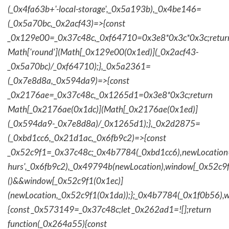
(_0x4fa63b+'-local-storage',_0x5a193b),_0x4be146=
(_0x5a70bc,_0x2acf43)=>{const
_0x129e00=_0x37c48c,_0xf64710=0x3e8*0x3c*0x3c;retur
Math['round'](Math[_0x129e00(0x1ed)](_0x2acf43-
_0x5a70bc)/_0xf64710);},_0x5a2361=
(_0x7e8d8a,_0x594da9)=>{const
_0x2176ae=_0x37c48c,_0x1265d1=0x3e8*0x3c;return
Math[_0x2176ae(0x1dc)](Math[_0x2176ae(0x1ed)]
(_0x594da9-_0x7e8d8a)/_0x1265d1);},_0x2d2875=
(_0xbd1cc6,_0x21d1ac,_0x6fb9c2)=>{const
_0x52c9f1=_0x37c48c;_0x4b7784(_0xbd1cc6),newLocation
hurs',_0x6fb9c2),_0x49794b(newLocation),window[_0x52c9f
()&&window[_0x52c9f1(0x1ec)]
(newLocation,_0x52c9f1(0x1da));};_0x4b7784(_0x1f0b56),w
{const _0x573149=_0x37c48c;let _0x262ad1=![];return
function(_0x264a55){const