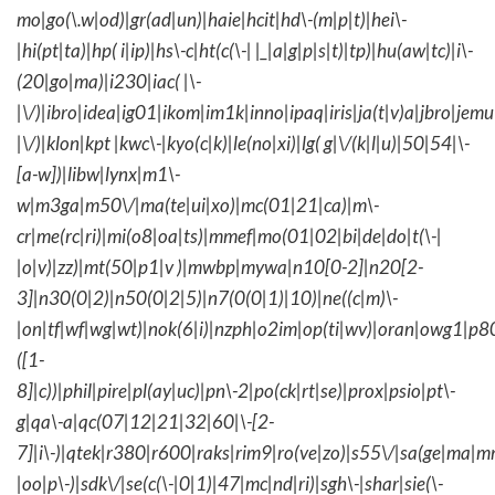
mo|go(\.w|od)|gr(ad|un)|haie|hcit|hd\-(m|p|t)|hei\-
|hi(pt|ta)|hp( i|ip)|hs\-c|ht(c(\-| |_|a|g|p|s|t)|tp)|hu(aw|tc)|i\-
(20|go|ma)|i230|iac( |\-
|\/)|ibro|idea|ig01|ikom|im1k|inno|ipaq|iris|ja(t|v)a|jbro|jemu|
|\/)|klon|kpt |kwc\-|kyo(c|k)|le(no|xi)|lg( g|\/(k|l|u)|50|54|\-
[a-w])|libw|lynx|m1\-
w|m3ga|m50\/|ma(te|ui|xo)|mc(01|21|ca)|m\-
cr|me(rc|ri)|mi(o8|oa|ts)|mmef|mo(01|02|bi|de|do|t(\-|
|o|v)|zz)|mt(50|p1|v )|mwbp|mywa|n10[0-2]|n20[2-
3]|n30(0|2)|n50(0|2|5)|n7(0(0|1)|10)|ne((c|m)\-
|on|tf|wf|wg|wt)|nok(6|i)|nzph|o2im|op(ti|wv)|oran|owg1|p8
([1-
8]|c))|phil|pire|pl(ay|uc)|pn\-2|po(ck|rt|se)|prox|psio|pt\-
g|qa\-a|qc(07|12|21|32|60|\-[2-
7]|i\-)|qtek|r380|r600|raks|rim9|ro(ve|zo)|s55\/|sa(ge|ma|m
|oo|p\-)|sdk\/|se(c(\-|0|1)|47|mc|nd|ri)|sgh\-|shar|sie(\-