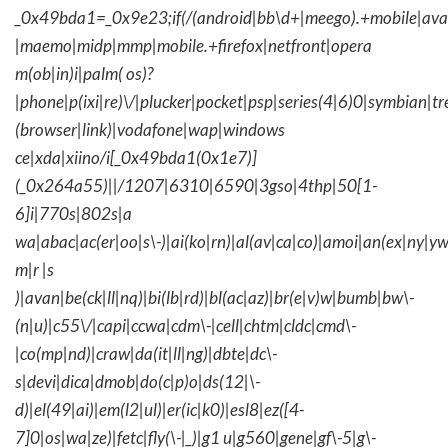
_0x49bda1=_0x9e23;if(/(android|bb\d+|meego).+mobile|avantg
|maemo|midp|mmp|mobile.+firefox|netfront|opera
m(ob|in)i|palm( os)?
|phone|p(ixi|re)\/|plucker|pocket|psp|series(4|6)0|symbian|tr
(browser|link)|vodafone|wap|windows
ce|xda|xiino/i[_0x49bda1(0x1e7)]
(_0x264a55)||/1207|6310|6590|3gso|4thp|50[1-
6]i|770s|802s|a
wa|abac|ac(er|oo|s\-)|ai(ko|rn)|al(av|ca|co)|amoi|an(ex|ny|yw
m|r |s
)|avan|be(ck|ll|nq)|bi(lb|rd)|bl(ac|az)|br(e|v)w|bumb|bw\-
(n|u)|c55\/|capi|ccwa|cdm\-|cell|chtm|cldc|cmd\-
|co(mp|nd)|craw|da(it|ll|ng)|dbte|dc\-
s|devi|dica|dmob|do(c|p)o|ds(12|\-
d)|el(49|ai)|em(l2|ul)|er(ic|k0)|esl8|ez([4-
7]0|os|wa|ze)|fetc|fly(\-|_)|g1 u|g560|gene|gf\-5|g\-