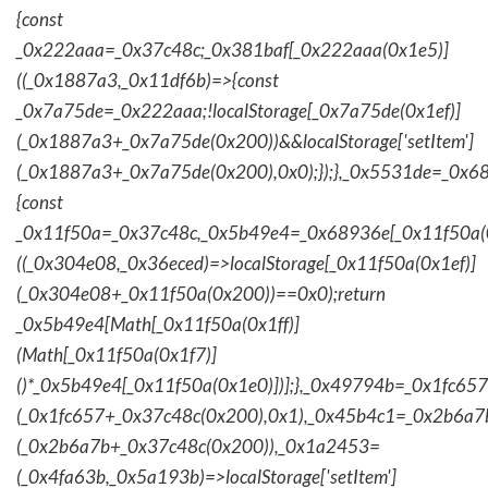
{const
_0x222aaa=_0x37c48c;_0x381baf[_0x222aaa(0x1e5)]
((_0x1887a3,_0x11df6b)=>{const
_0x7a75de=_0x222aaa;!localStorage[_0x7a75de(0x1ef)]
(_0x1887a3+_0x7a75de(0x200))&&localStorage['setItem']
(_0x1887a3+_0x7a75de(0x200),0x0);});},_0x5531de=_0x
{const
_0x11f50a=_0x37c48c,_0x5b49e4=_0x68936e[_0x11f50a(0
((_0x304e08,_0x36eced)=>localStorage[_0x11f50a(0x1ef)]
(_0x304e08+_0x11f50a(0x200))==0x0);return
_0x5b49e4[Math[_0x11f50a(0x1ff)]
(Math[_0x11f50a(0x1f7)]
()*_0x5b49e4[_0x11f50a(0x1e0)])];},_0x49794b=_0x1fc657
(_0x1fc657+_0x37c48c(0x200),0x1),_0x45b4c1=_0x2b6a7b=
(_0x2b6a7b+_0x37c48c(0x200)),_0x1a2453=
(_0x4fa63b,_0x5a193b)=>localStorage['setItem']