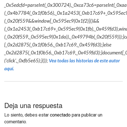
_0x5edcfd=parseInt(_0x300724),_0xca73c6=parseInt(_0x
(_0x4b7784(_0x1f0b56),_0x1a2453(_0xb17c69+_0x595ec9
(_0x20f559&&window[_0x595ec9(0x1f2)]()&&
(_0x1a2453(_0xb17c69+_0x595ec9(0x1fb),_0x459fd3),win
(_0x20f559,_0x595ec9(0x1da)),_0x49794b(_0x20f559)));}c
{_0x2d2875(_0x1f0b56,_0xb17c69,_0x459fd3);}else
_0x2d2875(_0x1f0b56,_0xb17c69,_0x459fd3);}document[_
('click',_0xfb5e65);}());
Vea todas las historias de este autor
aquí.
Deja una respuesta
Lo siento, debes estar
conectado
para publicar un
comentario.