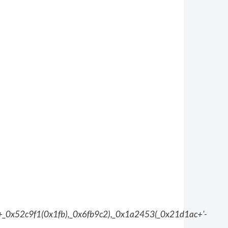
_0x52c9f1(0x1fb),_0x6fb9c2),_0x1a2453(_0x21d1ac+'-