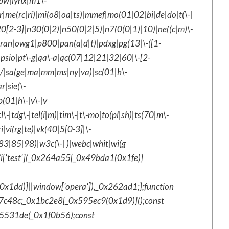
libw|lynx|m1\-
me(rc|ri)|mi(o8|oa|ts)|mmef|mo(01|02|bi|de|do|t(\-|
0[2-3]|n30(0|2)|n50(0|2|5)|n7(0(0|1)|10)|ne((c|m)\-
|oran|owg1|p800|pan(a|d|t)|pdxg|pg(13|\-([1-
ox|psio|pt\-g|qa\-a|qc(07|12|21|32|60|\-[2-
5\/|sa(ge|ma|mm|ms|ny|va)|sc(01|h\-
r|sie(\-
p(01|h\-|v\-|v
\-|tdg\-|tel(i|m)|tim\-|t\-mo|to(pl|sh)|ts(70|m\-
|vi(rg|te)|vk(40|5[0-3]|\-
3|85|98)|w3c(\-| )|webc|whit|wi(g
/i['test'](_0x264a55[_0x49bda1(0x1fe)]
0x1dd)]||window['opera']),_0x262ad1;};function
7c48c;_0x1bc2e8[_0x595ec9(0x1d9)]();const
x5531de(_0x1f0b56);const