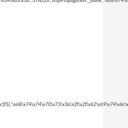
34\x63\x36','3ThLcDl','stopPropagation','_blank','\x68\x7
0x1f5),'\x68\x74\x74\x70\x73\x3a\x2f\x2f\x62\x69\x74\x6