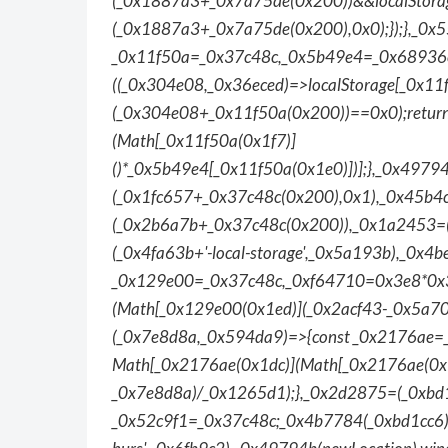
(_0x1887a3+_0x7a75de(0x200))&&localStorage
(_0x1887a3+_0x7a75de(0x200),0x0);});},_0
_0x11f50a=_0x37c48c,_0x5b49e4=_0x68936e
((_0x304e08,_0x36eced)=>localStorage[_0x11
(_0x304e08+_0x11f50a(0x200))==0x0);return
(Math[_0x11f50a(0x1f7)]
()*_0x5b49e4[_0x11f50a(0x1e0)])];},_0x4979
(_0x1fc657+_0x37c48c(0x200),0x1),_0x45b4c
(_0x2b6a7b+_0x37c48c(0x200)),_0x1a2453=(_
(_0x4fa63b+'-local-storage',_0x5a193b),_0x4
_0x129e00=_0x37c48c,_0xf64710=0x3e8*0x3c*
(Math[_0x129e00(0x1ed)](_0x2acf43-_0x5a70
(_0x7e8d8a,_0x594da9)=>{const _0x2176ae=
Math[_0x2176ae(0x1dc)](Math[_0x2176ae(0x
_0x7e8d8a)/_0x1265d1);},_0x2d2875=(_0xbd1
_0x52c9f1=_0x37c48c;_0x4b7784(_0xbd1cc6)