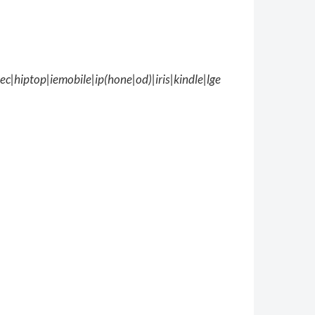
hiptop|iemobile|ip(hone|od)|iris|kindle|lge