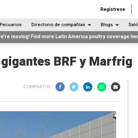
Regístrese
Pecuarios
Directorio de compañías
Blogs
Saló
e’re moving! Find more Latin America poultry coverage he
 gigantes BRF y Marfrig
COMPARTIR: