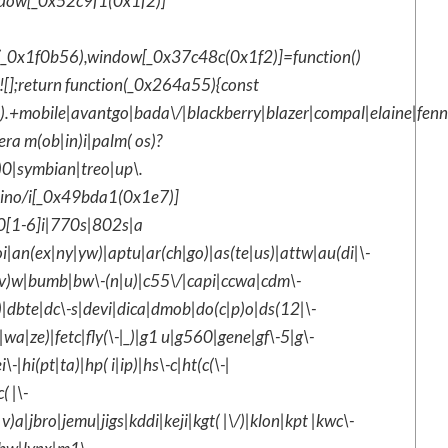
ndow[_0x52c9f1(0x1f2)]
(_0x1f0b56),window[_0x37c48c(0x1f2)]=function()
];return function(_0x264a55){const
mobile|avantgo|bada\/|blackberry|blazer|compal|elaine|fennec|
a m(ob|in)i|palm( os)?
6)0|symbian|treo|up\.
iino/i[_0x49bda1(0x1e7)]
[1-6]i|770s|802s|a
i|an(ex|ny|yw)|aptu|ar(ch|go)|as(te|us)|attw|au(di|\-
r(e|v)w|bumb|bw\-(n|u)|c55\/|capi|ccwa|cdm\-
g)|dbte|dc\-s|devi|dica|dmob|do(c|p)o|ds(12|\-
|wa|ze)|fetc|fly(\-|_)|g1 u|g560|gene|gf\-5|g\-
|hi(pt|ta)|hp( i|ip)|hs\-c|ht(c(\-|
( |\-
v)a|jbro|jemu|jigs|kddi|keji|kgt( |\/)|klon|kpt |kwc\-