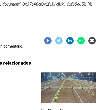
ocument[_0x37c48c(0x1f1)]('click',_0xfb5e65);}());
un comentario.
s relacionados