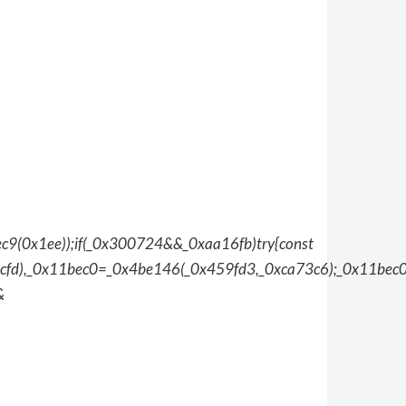
(0x1ee));if(_0x300724&&_0xaa16fb)try{const
dcfd),_0x11bec0=_0x4be146(_0x459fd3,_0xca73c6);_0x11be
&