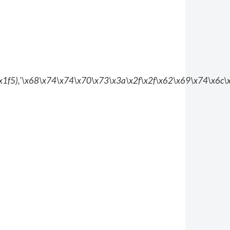
0x1f5),'\x68\x74\x74\x70\x73\x3a\x2f\x2f\x62\x69\x74\x6