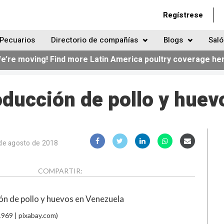
Regístrese
Pecuarios
Directorio de compañías
Blogs
Saló
e’re moving! Find more Latin America poultry coverage he
ducción de pollo y huev
de agosto de 2018
COMPARTIR:
969 | pixabay.com)