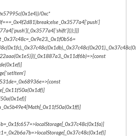
_0x57995c(0x1e4))/0xc*
8f===_0x4f2d81)break;else _0x3577a4['push']
7a4['push'](_0x3577a4['shift']());}}}
st _0x37c48c=_0x9e23,_0x1f0b56=
48c(0x1fc),_0x37c48c(0x1db),_0x37c48c(0x201),_0x37c48c(
22aaa(0x1e5)]((_0x1887a3,_0x11df6b)=>{const
e(0x1ef)]
['setItem']
x5531de=_0x68936e=>{const
[_0x11f50a(0x1df)]
f50a(0x1ef)]
 _0x5b49e4[Math[_0x11f50a(0x1ff)]
4b=_0x1fc657=>localStorage[_0x37c48c(0x1fa)]
1=_0x2b6a7b=>localStorage[_0x37c48c(0x1ef)]