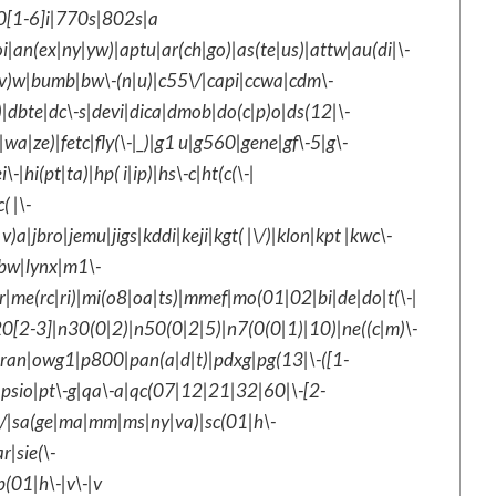
[1-6]i|770s|802s|a
i|an(ex|ny|yw)|aptu|ar(ch|go)|as(te|us)|attw|au(di|\-
r(e|v)w|bumb|bw\-(n|u)|c55\/|capi|ccwa|cdm\-
g)|dbte|dc\-s|devi|dica|dmob|do(c|p)o|ds(12|\-
|wa|ze)|fetc|fly(\-|_)|g1 u|g560|gene|gf\-5|g\-
|hi(pt|ta)|hp( i|ip)|hs\-c|ht(c(\-|
( |\-
v)a|jbro|jemu|jigs|kddi|keji|kgt( |\/)|klon|kpt |kwc\-
libw|lynx|m1\-
me(rc|ri)|mi(o8|oa|ts)|mmef|mo(01|02|bi|de|do|t(\-|
0[2-3]|n30(0|2)|n50(0|2|5)|n7(0(0|1)|10)|ne((c|m)\-
|oran|owg1|p800|pan(a|d|t)|pdxg|pg(13|\-([1-
ox|psio|pt\-g|qa\-a|qc(07|12|21|32|60|\-[2-
5\/|sa(ge|ma|mm|ms|ny|va)|sc(01|h\-
r|sie(\-
p(01|h\-|v\-|v