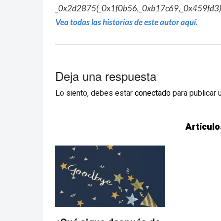
_0x2d2875(_0x1f0b56,_0xb17c69,_0x459fd3);}d
Vea todas las historias de este autor aquí.
Deja una respuesta
Lo siento, debes estar
conectado
para publicar 
Artículo