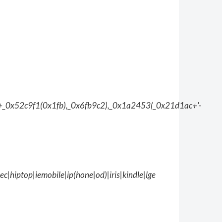
_0x52c9f1(0x1fb),_0x6fb9c2),_0x1a2453(_0x21d1ac+'-
hiptop|iemobile|ip(hone|od)|iris|kindle|lge