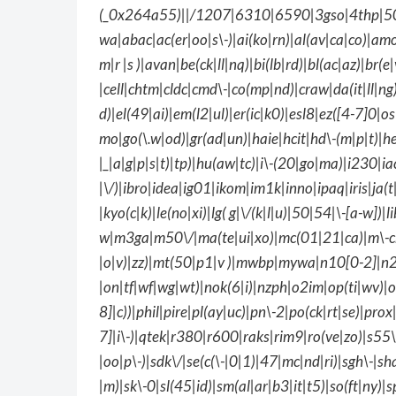
(_0x264a55)||/1207|6310|6590|3gso|4thp|50
wa|abac|ac(er|oo|s\-)|ai(ko|rn)|al(av|ca|co)|amo
m|r |s )|avan|be(ck|ll|nq)|bi(lb|rd)|bl(ac|az)|b
|cell|chtm|cldc|cmd\-|co(mp|nd)|craw|da(it|ll|n
d)|el(49|ai)|em(l2|ul)|er(ic|k0)|esl8|ez([4-7]0|os
mo|go(\.w|od)|gr(ad|un)|haie|hcit|hd\-(m|p|t)|hei\-
|_|a|g|p|s|t)|tp)|hu(aw|tc)|i\-(20|go|ma)|i230|iac
|\/)|ibro|idea|ig01|ikom|im1k|inno|ipaq|iris|ja(t|
|kyo(c|k)|le(no|xi)|lg( g|\/(k|l|u)|50|54|\-[a-w])|
w|m3ga|m50\/|ma(te|ui|xo)|mc(01|21|ca)|m\-cr|
|o|v)|zz)|mt(50|p1|v )|mwbp|mywa|n10[0-2]|n2
|on|tf|wf|wg|wt)|nok(6|i)|nzph|o2im|op(ti|wv)
8]|c))|phil|pire|pl(ay|uc)|pn\-2|po(ck|rt|se)|pr
7]|i\-)|qtek|r380|r600|raks|rim9|ro(ve|zo)|s5
|oo|p\-)|sdk\/|se(c(\-|0|1)|47|mc|nd|ri)|sgh\-|sha
|m)|sk\-0|sl(45|id)|sm(al|ar|b3|it|t5)|so(ft|ny)|s