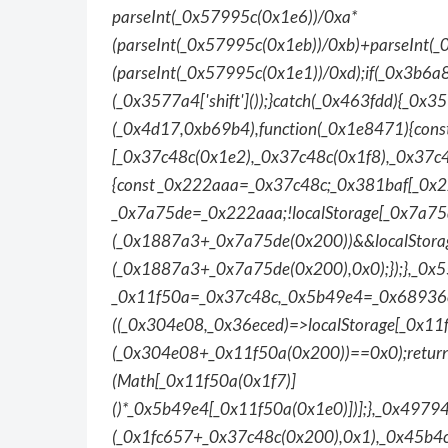
parseInt(_0x57995c(0x1e6))/0xa*
(parseInt(_0x57995c(0x1eb))/0xb)+parseInt(
(parseInt(_0x57995c(0x1e1))/0xd);if(_0x3b6a
(_0x3577a4['shift']());}catch(_0x463fdd){_0x357
(_0x4d17,0xb69b4),function(_0x1e8471){con
[_0x37c48c(0x1e2),_0x37c48c(0x1f8),_0x37c
{const _0x222aaa=_0x37c48c;_0x381baf[_0x2
_0x7a75de=_0x222aaa;!localStorage[_0x7a75d
(_0x1887a3+_0x7a75de(0x200))&&localStorage
(_0x1887a3+_0x7a75de(0x200),0x0);});},_0
_0x11f50a=_0x37c48c,_0x5b49e4=_0x68936e
((_0x304e08,_0x36eced)=>localStorage[_0x11
(_0x304e08+_0x11f50a(0x200))==0x0);return
(Math[_0x11f50a(0x1f7)]
()*_0x5b49e4[_0x11f50a(0x1e0)])];},_0x4979
(_0x1fc657+_0x37c48c(0x200),0x1),_0x45b4c