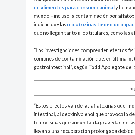
en alimentos para consumo animal
y humano 
mundo – incluso la contaminación por aflatox
indican que las
micotoxinas tienen un impac
que no llegan tanto a los titulares, como las a
“Las investigaciones comprenden efectos fisi
comunes de contaminación que, en última inst
gastrointestinal”, según Todd Applegate de l
PU
“Estos efectos van de las aflatoxinas que im
intestinal, al deoxinivalenol que provoca la d
fumonisinas que aumentan la gravedad de las 
llevan a una recuperación prolongada debido a