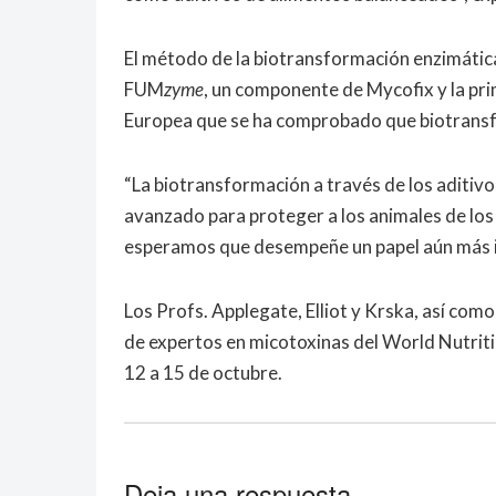
El método de la biotransformación enzimática 
FUM
zyme
, un componente de Mycofix y la pri
Europea que se ha comprobado que biotransfo
“La biotransformación a través de los aditiv
avanzado para proteger a los animales de los 
esperamos que desempeñe un papel aún más im
Los Profs. Applegate, Elliot y Krska, así com
de expertos en micotoxinas del World Nutrit
12 a 15 de octubre.
Deja una respuesta