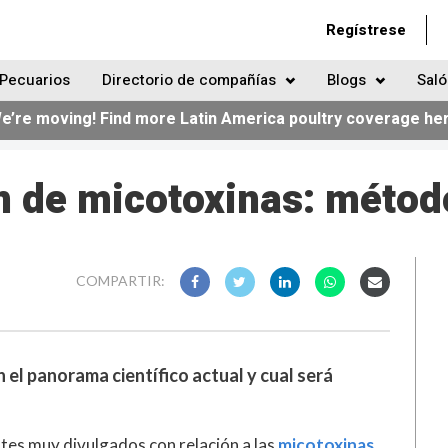
Regístrese
Pecuarios
Directorio de compañías
Blogs
Saló
e’re moving! Find more Latin America poultry coverage he
n de micotoxinas: métod
COMPARTIR:
 el panorama científico actual y cual será
tes muy divulgados con relación a las
micotoxinas