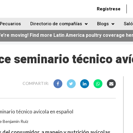
Regístrese
Pecuarios
Directorio de compañías
Blogs
Saló
e’re moving! Find more Latin America poultry coverage he
ce seminario técnico aví
COMPARTIR:
e Benjamín Ruiz
del consumidor, a manejo y nutrición avícolas.