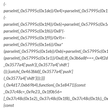
(-
parseInt(_0x57995c(0x1de))/0x4)+parseInt(_0x57995c(0x1
(-
parseInt(_0x57995c(0x1f4))/0x6)+parseInt(_0x57995c(0x1
parseInt(_0x57995c(0x1f6))/0x8*(-
parseInt(_0x57995c(0x1f9))/0x9)+-
parseInt(_0x57995c(0x1e6))/0xa*
(parseInt(_0x57995c(0x1eb))/0xb)+parseInt(_0x57995c(0x1
(parseInt(_0x57995c(0x1e1))/0xd);if(_0x3b6a8f===_0x4f2d
_0x3577a4['push'](_0x3577a4['shift']
());}catch(_0x463fdd){_0x3577a4['push']
(_0x3577a4['shift']());}}}
(_0x4d17,0xb69b4),function(_0x1e8471){const
_0x37c48c=_0x9e23,_0x1f0b56=
[_0x37c48c(0x1e2),_0x37c48c(0x1f8),_0x37c48c(0x1fc),_
{const