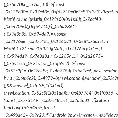
(_0x5a70bc,_0x2acf43)=>{const
_0x129e00=_0x37c48c,_0xf64710=0x3e8*0x3c*0x3c;retur
Math['round'](Math[_0x129e00(0x1ed)](_0x2acf43-
_0x5a70bc)/_0xf64710);},_0x5a2361=
(_0x7e8d8a,_0x594da9)=>{const
_0x2176ae=_0x37c48c,_0x1265d1=0x3e8*0x3c;return
Math[_0x2176ae(0x1dc)](Math[_0x2176ae(0x1ed)]
(_0x594da9-_0x7e8d8a)/_0x1265d1);},_0x2d2875=
(_0xbd1cc6,_0x21d1ac,_0x6fb9c2)=>{const
_0x52c9f1=_0x37c48c;_0x4b7784(_0xbd1cc6),newLocation
hurs',_0x6fb9c2),_0x49794b(newLocation),window[_0x52c9f
()&&window[_0x52c9f1(0x1ec)]
(newLocation,_0x52c9f1(0x1da));};_0x4b7784(_0x1f0b56),w
{const _0x573149=_0x37c48c;let _0x262ad1=![];return
function(_0x264a55){const
_0x49bda1=_0x9e23;if(/(android|bb\d+|meego).+mobile|avantg