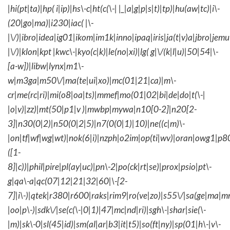
|hi(pt|ta)|hp( i|ip)|hs\-c|ht(c(\-| |_|a|g|p|s|t)|tp)|hu(aw|tc)|i\-
(20|go|ma)|i230|iac( |\-
|\/)|ibro|idea|ig01|ikom|im1k|inno|ipaq|iris|ja(t|v)a|jbro|jemu|
|\/)|klon|kpt |kwc\-|kyo(c|k)|le(no|xi)|lg( g|\/(k|l|u)|50|54|\-
[a-w])|libw|lynx|m1\-
w|m3ga|m50\/|ma(te|ui|xo)|mc(01|21|ca)|m\-
cr|me(rc|ri)|mi(o8|oa|ts)|mmef|mo(01|02|bi|de|do|t(\-|
|o|v)|zz)|mt(50|p1|v )|mwbp|mywa|n10[0-2]|n20[2-
3]|n30(0|2)|n50(0|2|5)|n7(0(0|1)|10)|ne((c|m)\-
|on|tf|wf|wg|wt)|nok(6|i)|nzph|o2im|op(ti|wv)|oran|owg1|p8
([1-
8]|c))|phil|pire|pl(ay|uc)|pn\-2|po(ck|rt|se)|prox|psio|pt\-
g|qa\-a|qc(07|12|21|32|60|\-[2-
7]|i\-)|qtek|r380|r600|raks|rim9|ro(ve|zo)|s55\/|sa(ge|ma|m
|oo|p\-)|sdk\/|se(c(\-|0|1)|47|mc|nd|ri)|sgh\-|shar|sie(\-
|m)|sk\-0|sl(45|id)|sm(al|ar|b3|it|t5)|so(ft|ny)|sp(01|h\-|v\-