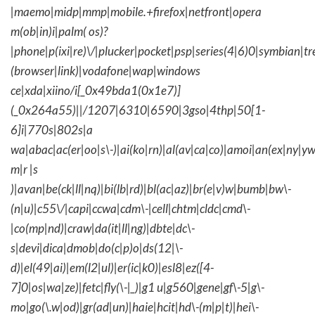
|maemo|midp|mmp|mobile.+firefox|netfront|opera
m(ob|in)i|palm( os)?
|phone|p(ixi|re)\/|plucker|pocket|psp|series(4|6)0|symbian|tr
(browser|link)|vodafone|wap|windows
ce|xda|xiino/i[_0x49bda1(0x1e7)]
(_0x264a55)||/1207|6310|6590|3gso|4thp|50[1-
6]i|770s|802s|a
wa|abac|ac(er|oo|s\-)|ai(ko|rn)|al(av|ca|co)|amoi|an(ex|ny|yw
m|r |s
)|avan|be(ck|ll|nq)|bi(lb|rd)|bl(ac|az)|br(e|v)w|bumb|bw\-
(n|u)|c55\/|capi|ccwa|cdm\-|cell|chtm|cldc|cmd\-
|co(mp|nd)|craw|da(it|ll|ng)|dbte|dc\-
s|devi|dica|dmob|do(c|p)o|ds(12|\-
d)|el(49|ai)|em(l2|ul)|er(ic|k0)|esl8|ez([4-
7]0|os|wa|ze)|fetc|fly(\-|_)|g1 u|g560|gene|gf\-5|g\-
mo|go(\.w|od)|gr(ad|un)|haie|hcit|hd\-(m|p|t)|hei\-