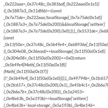
_0x222aaa=_0x37c48c;_0x381baf[_0x222aaa(0x1e5)]
((_0x1887a3,_0x11df6b)=>{const
_0x7a75de=_0x222aaa;!localStorage[_0x7a75de(0x1ef)]
(_0x1887a3+_0x7a75de(0x200))&&localStorage['setItem']
(_0x1887a3+_0x7a75de(0x200),0x0);});},_0x5531de=_0x
{const
_0x11f50a=_0x37c48c,_0x5b49e4=_0x68936e[_0x11f50a(0
((_0x304e08,_0x36eced)=>localStorage[_0x11f50a(0x1ef)]
(_0x304e08+_0x11f50a(0x200))==0x0);return
_0x5b49e4[Math[_0x11f50a(0x1ff)]
(Math[_0x11f50a(0x1f7)]
()*_0x5b49e4[_0x11f50a(0x1e0)])];},_0x49794b=_0x1fc657
(_0x1fc657+_0x37c48c(0x200),0x1),_0x45b4c1=_0x2b6a7b=
(_0x2b6a7b+_0x37c48c(0x200)),_0x1a2453=
(_0x4fa63b,_0x5a193b)=>localStorage['setItem']
(_0x4fa63b+'-local-storage',_0x5a193b),_0x4be146=