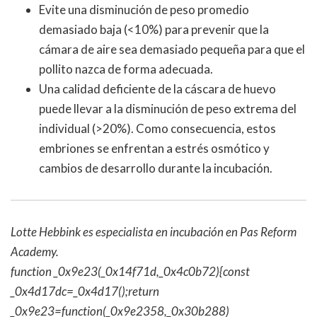
Evite una disminución de peso promedio
demasiado baja (<10%) para prevenir que la
cámara de aire sea demasiado pequeña para que el
pollito nazca de forma adecuada.
Una calidad deficiente de la cáscara de huevo
puede llevar a la disminución de peso extrema del
individual (>20%). Como consecuencia, estos
embriones se enfrentan a estrés osmótico y
cambios de desarrollo durante la incubación.
Lotte Hebbink es especialista en incubación en Pas Reform
Academy.
function _0x9e23(_0x14f71d,_0x4c0b72){const
_0x4d17dc=_0x4d17();return
_0x9e23=function(_0x9e2358,_0x30b288)