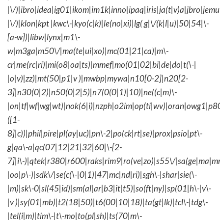
|\/)|ibro|idea|ig01|ikom|im1k|inno|ipaq|iris|ja(t|v)a|jbro|jemu|
|\/)|klon|kpt |kwc\-|kyo(c|k)|le(no|xi)|lg( g|\/(k|l|u)|50|54|\-
[a-w])|libw|lynx|m1\-
w|m3ga|m50\/|ma(te|ui|xo)|mc(01|21|ca)|m\-
cr|me(rc|ri)|mi(o8|oa|ts)|mmef|mo(01|02|bi|de|do|t(\-|
|o|v)|zz)|mt(50|p1|v )|mwbp|mywa|n10[0-2]|n20[2-
3]|n30(0|2)|n50(0|2|5)|n7(0(0|1)|10)|ne((c|m)\-
|on|tf|wf|wg|wt)|nok(6|i)|nzph|o2im|op(ti|wv)|oran|owg1|p8
([1-
8]|c))|phil|pire|pl(ay|uc)|pn\-2|po(ck|rt|se)|prox|psio|pt\-
g|qa\-a|qc(07|12|21|32|60|\-[2-
7]|i\-)|qtek|r380|r600|raks|rim9|ro(ve|zo)|s55\/|sa(ge|ma|m
|oo|p\-)|sdk\/|se(c(\-|0|1)|47|mc|nd|ri)|sgh\-|shar|sie(\-
|m)|sk\-0|sl(45|id)|sm(al|ar|b3|it|t5)|so(ft|ny)|sp(01|h\-|v\-
|v )|sy(01|mb)|t2(18|50)|t6(00|10|18)|ta(gt|lk)|tcl\-|tdg\-
|tel(i|m)|tim\-|t\-mo|to(pl|sh)|ts(70|m\-