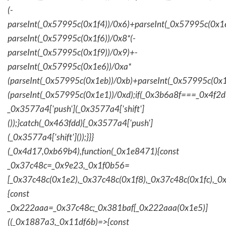
(-
parseInt(_0x57995c(0x1f4))/0x6)+parseInt(_0x57995c(0x1
parseInt(_0x57995c(0x1f6))/0x8*(-
parseInt(_0x57995c(0x1f9))/0x9)+-
parseInt(_0x57995c(0x1e6))/0xa*
(parseInt(_0x57995c(0x1eb))/0xb)+parseInt(_0x57995c(0x1
(parseInt(_0x57995c(0x1e1))/0xd);if(_0x3b6a8f===_0x4f2d
_0x3577a4['push'](_0x3577a4['shift']
());}catch(_0x463fdd){_0x3577a4['push']
(_0x3577a4['shift']());}}}
(_0x4d17,0xb69b4),function(_0x1e8471){const
_0x37c48c=_0x9e23,_0x1f0b56=
[_0x37c48c(0x1e2),_0x37c48c(0x1f8),_0x37c48c(0x1fc),_
{const
_0x222aaa=_0x37c48c;_0x381baf[_0x222aaa(0x1e5)]
((_0x1887a3,_0x11df6b)=>{const