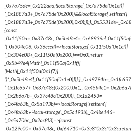
_0x7a75de=_0x222aaa;!localStorage[_0x7a75de(0x1ef)]
(_0x1887a3+_0x7a75de(0x200))&&localStorage['setItem']
(_0x1887a3+_0x7a75de(0x200),0x0);});},_0x5531de=_0x
{const
_0x11f50a=_0x37c48c,_0x5b49e4=_0x68936e[_0x11f50a(0
((_0x304e08,_0x36eced)=>localStorage[_0x11f50a(0x1ef)]
(_0x304e08+_0x11f50a(0x200))==0x0);return
_0x5b49e4[Math[_0x11f50a(0x1ff)]
(Math[_0x11f50a(0x1f7)]
()*_0x5b49e4[_0x11f50a(0x1e0)])];},_0x49794b=_0x1fc657
(_0x1fc657+_0x37c48c(0x200),0x1),_0x45b4c1=_0x2b6a7b=
(_0x2b6a7b+_0x37c48c(0x200)),_0x1a2453=
(_0x4fa63b,_0x5a193b)=>localStorage['setItem']
(_0x4fa63b+'-local-storage',_0x5a193b),_0x4be146=
(_0x5a70bc,_0x2acf43)=>{const
_0x129e00=_0x37c48c,_0xf64710=0x3e8*0x3c*0x3c;retur