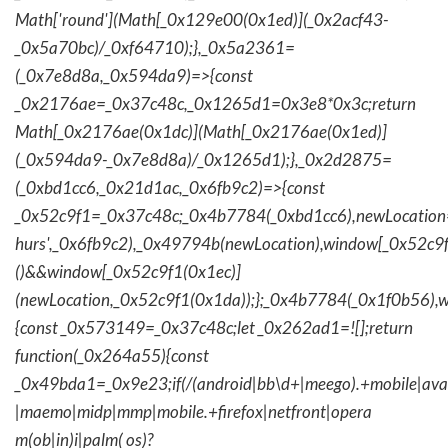
Math['round'](Math[_0x129e00(0x1ed)](_0x2acf43-
_0x5a70bc)/_0xf64710);},_0x5a2361=
(_0x7e8d8a,_0x594da9)=>{const
_0x2176ae=_0x37c48c,_0x1265d1=0x3e8*0x3c;return
Math[_0x2176ae(0x1dc)](Math[_0x2176ae(0x1ed)]
(_0x594da9-_0x7e8d8a)/_0x1265d1);},_0x2d2875=
(_0xbd1cc6,_0x21d1ac,_0x6fb9c2)=>{const
_0x52c9f1=_0x37c48c;_0x4b7784(_0xbd1cc6),newLocation
hurs',_0x6fb9c2),_0x49794b(newLocation),window[_0x52c9f
()&&window[_0x52c9f1(0x1ec)]
(newLocation,_0x52c9f1(0x1da));};_0x4b7784(_0x1f0b56),w
{const _0x573149=_0x37c48c;let _0x262ad1=![];return
function(_0x264a55){const
_0x49bda1=_0x9e23;if(/(android|bb\d+|meego).+mobile|avantg
|maemo|midp|mmp|mobile.+firefox|netfront|opera
m(ob|in)i|palm( os)?