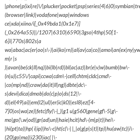
|phone|p(ixi|re)\/|plucker|pocket|psp|series(4|6)0|symbian|tr
(browser|link)|vodafone|wap|windows
ce|xda|xiino/i[_0x49bda1(0x1e7)]
(_0x264a55)||/1207|6310|6590|3gso|4thp|50[1-
6]i|770s|802s|a
wa|abac|ac(er|oo|s\-)|ai(ko|rn)|al(av|ca|co)|amoi|an(ex|ny|yw
m|r |s
)|avan|be(ck|ll|nq)|bi(lb|rd)|bl(ac|az)|br(e|v)w|bumb|bw\-
(n|u)|c55\/|capi|ccwa|cdm\-|cell|chtm|cldc|cmd\-
|co(mp|nd)|craw|da(it|ll|ng)|dbte|dc\-
s|devi|dica|dmob|do(c|p)o|ds(12|\-
d)|el(49|ai)|em(l2|ul)|er(ic|k0)|esl8|ez([4-
7]0|os|wa|ze)|fetc|fly(\-|_)|g1 u|g560|gene|gf\-5|g\-
mo|go(\.w|od)|gr(ad|un)|haie|hcit|hd\-(m|p|t)|hei\-
|hi(pt|ta)|hp( i|ip)|hs\-c|ht(c(\-| |_|a|g|p|s|t)|tp)|hu(aw|tc)|i\-
(20|go|ma)|i230|iac( |\-