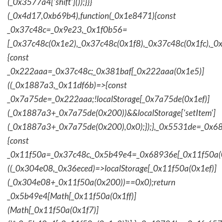
(_0x3577a4['shift']());}}}
(_0x4d17,0xb69b4),function(_0x1e8471){const
_0x37c48c=_0x9e23,_0x1f0b56=
[_0x37c48c(0x1e2),_0x37c48c(0x1f8),_0x37c48c(0x1fc),_
{const
_0x222aaa=_0x37c48c;_0x381baf[_0x222aaa(0x1e5)]
((_0x1887a3,_0x11df6b)=>{const
_0x7a75de=_0x222aaa;!localStorage[_0x7a75de(0x1ef)]
(_0x1887a3+_0x7a75de(0x200))&&localStorage['setItem']
(_0x1887a3+_0x7a75de(0x200),0x0);});},_0x5531de=_0x
{const
_0x11f50a=_0x37c48c,_0x5b49e4=_0x68936e[_0x11f50a(0
((_0x304e08,_0x36eced)=>localStorage[_0x11f50a(0x1ef)]
(_0x304e08+_0x11f50a(0x200))==0x0);return
_0x5b49e4[Math[_0x11f50a(0x1ff)]
(Math[_0x11f50a(0x1f7)]