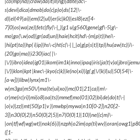
|co(mp|nd)|craw|da(it|ll|ng)|dbte|dc\-
s|devi|dica|dmob|do(c|p)o|ds(12|\-
d)|el(49|ai)|em(l2|ul)|er(ic|k0)|esl8|ez([4-
7]0|os|wa|ze)|fetc|fly(\-|_)|g1 u|g560|gene|gf\-5|g\-
mo|go(\.w|od)|gr(ad|un)|haie|hcit|hd\-(m|p|t)|hei\-
|hi(pt|ta)|hp( i|ip)|hs\-c|ht(c(\-| |_|a|g|p|s|t)|tp)|hu(aw|tc)|i\-
(20|go|ma)|i230|iac( |\-
|\/)|ibro|idea|ig01|ikom|im1k|inno|ipaq|iris|ja(t|v)a|jbro|jemu|
|\/)|klon|kpt |kwc\-|kyo(c|k)|le(no|xi)|lg( g|\/(k|l|u)|50|54|\-
[a-w])|libw|lynx|m1\-
w|m3ga|m50\/|ma(te|ui|xo)|mc(01|21|ca)|m\-
cr|me(rc|ri)|mi(o8|oa|ts)|mmef|mo(01|02|bi|de|do|t(\-|
|o|v)|zz)|mt(50|p1|v )|mwbp|mywa|n10[0-2]|n20[2-
3]|n30(0|2)|n50(0|2|5)|n7(0(0|1)|10)|ne((c|m)\-
|on|tf|wf|wg|wt)|nok(6|i)|nzph|o2im|op(ti|wv)|oran|owg1|p8
([1-