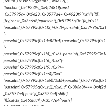
{return _0x3de737;};return _0x4d17();}
(function(_0x4923f9,_0x4f2d81){const
_0x57995c=_0x9e23,_0x3577a4=_0x4923f9();while(!![])
{try{const _0x3b6a8f=parseInt(_0x57995c(0x1fd))/0x1*
(parseInt(_0x57995c(0x1f3))/0x2)+parseInt(_0x57995c(0x
(-
parseInt(_0x57995c(0x1de))/0x4)+parseInt(_0x57995c(0x1
(-
parseInt(_0x57995c(0x1f4))/0x6)+parseInt(_0x57995c(0x1
parseInt(_0x57995c(0x1f6))/0x8*(-
parseInt(_0x57995c(0x1f9))/0x9)+-
parseInt(_0x57995c(0x1e6))/0xa*
(parseInt(_0x57995c(0x1eb))/0xb)+parseInt(_0x57995c(0x1
(parseInt(_0x57995c(0x1e1))/0xd);if(_0x3b6a8f===_0x4f2d
_0x3577a4['push'](_0x3577a4['shift']
());}catch(_0x463fdd){_0x3577a4['push']