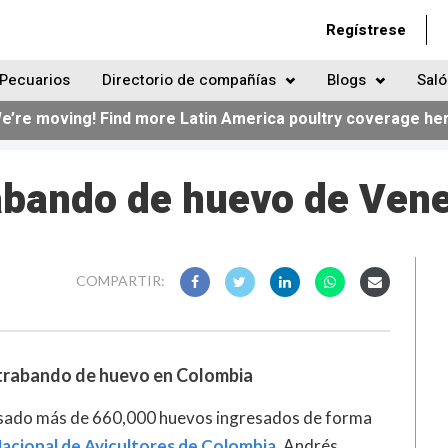
Regístrese
Pecuarios
Directorio de compañías
Blogs
Saló
e’re moving! Find more Latin America poultry coverage he
abando de huevo de Ven
COMPARTIR:
ontrabando de huevo en Colombia
sado más de 660,000 huevos ingresados de forma
acional de Avicultores de Colombia
, Andrés