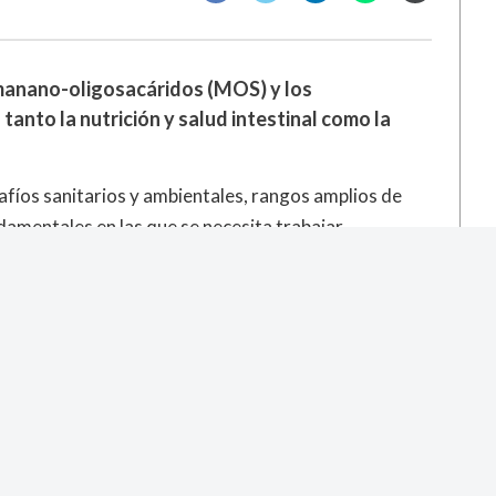
manano-oligosacáridos (
MOS
) y los
anto la nutrición y salud intestinal como la
fíos sanitarios y ambientales, rangos amplios de
mentales en las que se necesita trabajar.
or favor
REGÍSTRESE
o
INICIE SESIÓN
.
specializada Industria Avícola. Es un especialista en
imal y avicultura con más de 20 años de experiencia en
portugués al español) enfocado en temas pecuarios,