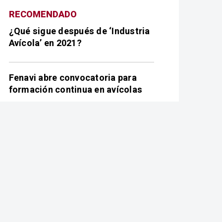
¿Qué sigue después de ‘Industria
Avícola’ en 2021?
Fenavi abre convocatoria para
formación continua en avícolas
En Brasil innovan en divisiones
desarmables para galpones
Nombran a Stan Reid como nuevo
presidente interino de Cobb