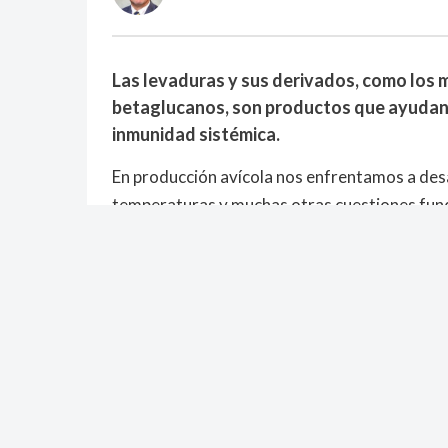
Las levaduras y sus derivados, como los 
betaglucanos, son productos que ayudan t
inmunidad sistémica.
En producción avícola nos enfrentamos a desa
temperaturas y muchas otras cuestiones funda
Para ver el artículo completo, p
Benjamín Ruiz es el editor en jefe de la revista e
nutrición, alimentos balanceados, producción an
la industria. También es traductor (del inglés y 