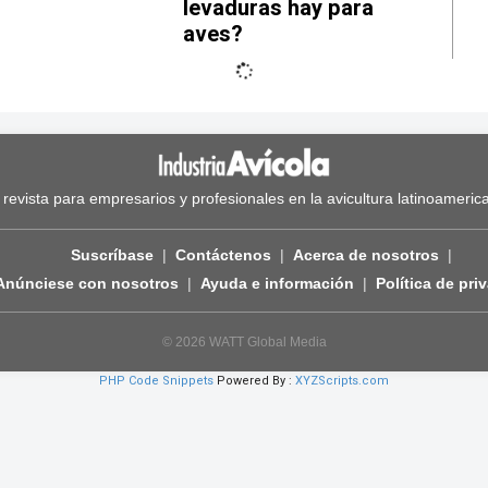
levaduras hay para
aves?
 revista para empresarios y profesionales en la avicultura latinoameric
Suscríbase
Contáctenos
Acerca de nosotros
Anúnciese con nosotros
Ayuda e información
Política de pri
© 2026 WATT Global Media
PHP Code Snippets
Powered By :
XYZScripts.com