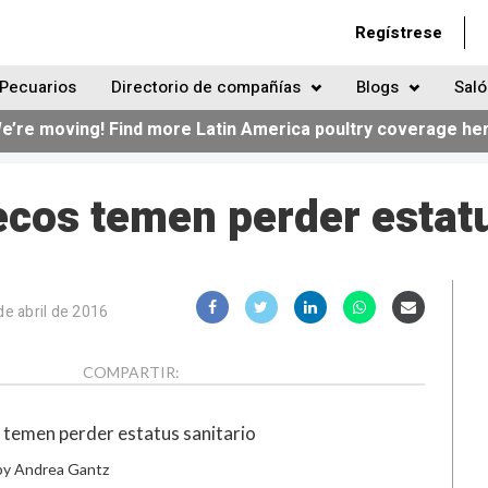
Regístrese
Pecuarios
Directorio de compañías
Blogs
Saló
e’re moving! Find more Latin America poultry coverage he
ecos temen perder estatu
de abril de 2016
COMPARTIR:
by Andrea Gantz