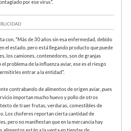
ontagiado por ese virus”.
BLICIDAD
nta con, “Más de 30 años sin esa enfermedad, debido
s en el estado, pero está llegando producto que puede
es, los camiones, contenedores, son de granjas
 problema de la influenza aviar, ese es el riesgo
ermitirles entrar a la entidad”.
ente contrabando de alimentos de origen aviar, pues
rvicio importan mucho huevo y pollo de otros
etexto de traer frutas, verduras, comestibles de
lo. Los choferes reportan cierta cantidad de
es, pero no manifiestan que en la mercancía hay
 alimentos están a la venta en tiendas de