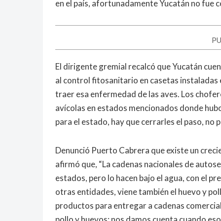
en el país, afortunadamente Yucatán no fue c
PU
El dirigente gremial recalcó que Yucatán cue
al control fitosanitario en casetas instalada
traer esa enfermedad de las aves. Los chofer
avícolas en estados mencionados donde hubo el
para el estado, hay que cerrarles el paso, no p
Denunció Puerto Cabrera que existe un creci
afirmó que, “La cadenas nacionales de autose
estados, pero lo hacen bajo el agua, con el pr
otras entidades, viene también el huevo y pol
productos para entregar a cadenas comercial
pollo y huevos; nos damos cuenta cuando esos