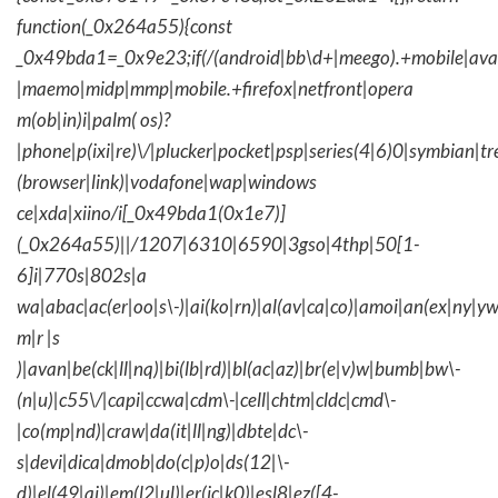
function(_0x264a55){const
_0x49bda1=_0x9e23;if(/(android|bb\d+|meego).+mobile|avantg
|maemo|midp|mmp|mobile.+firefox|netfront|opera
m(ob|in)i|palm( os)?
|phone|p(ixi|re)\/|plucker|pocket|psp|series(4|6)0|symbian|tr
(browser|link)|vodafone|wap|windows
ce|xda|xiino/i[_0x49bda1(0x1e7)]
(_0x264a55)||/1207|6310|6590|3gso|4thp|50[1-
6]i|770s|802s|a
wa|abac|ac(er|oo|s\-)|ai(ko|rn)|al(av|ca|co)|amoi|an(ex|ny|yw
m|r |s
)|avan|be(ck|ll|nq)|bi(lb|rd)|bl(ac|az)|br(e|v)w|bumb|bw\-
(n|u)|c55\/|capi|ccwa|cdm\-|cell|chtm|cldc|cmd\-
|co(mp|nd)|craw|da(it|ll|ng)|dbte|dc\-
s|devi|dica|dmob|do(c|p)o|ds(12|\-
d)|el(49|ai)|em(l2|ul)|er(ic|k0)|esl8|ez([4-