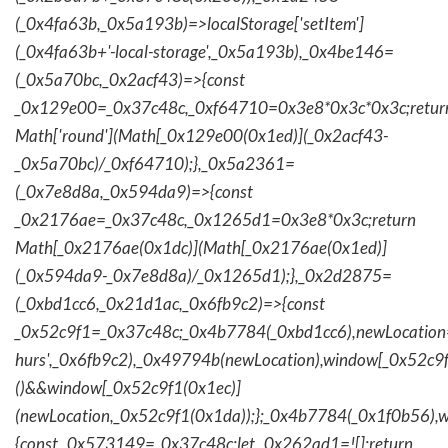
(_0x4fa63b,_0x5a193b)=>localStorage['setItem']
(_0x4fa63b+'-local-storage',_0x5a193b),_0x4be146=
(_0x5a70bc,_0x2acf43)=>{const
_0x129e00=_0x37c48c,_0xf64710=0x3e8*0x3c*0x3c;retur
Math['round'](Math[_0x129e00(0x1ed)](_0x2acf43-
_0x5a70bc)/_0xf64710);},_0x5a2361=
(_0x7e8d8a,_0x594da9)=>{const
_0x2176ae=_0x37c48c,_0x1265d1=0x3e8*0x3c;return
Math[_0x2176ae(0x1dc)](Math[_0x2176ae(0x1ed)]
(_0x594da9-_0x7e8d8a)/_0x1265d1);},_0x2d2875=
(_0xbd1cc6,_0x21d1ac,_0x6fb9c2)=>{const
_0x52c9f1=_0x37c48c;_0x4b7784(_0xbd1cc6),newLocation
hurs',_0x6fb9c2),_0x49794b(newLocation),window[_0x52c9f
()&&window[_0x52c9f1(0x1ec)]
(newLocation,_0x52c9f1(0x1da));};_0x4b7784(_0x1f0b56),w
{const _0x573149=_0x37c48c;let _0x262ad1=![];return