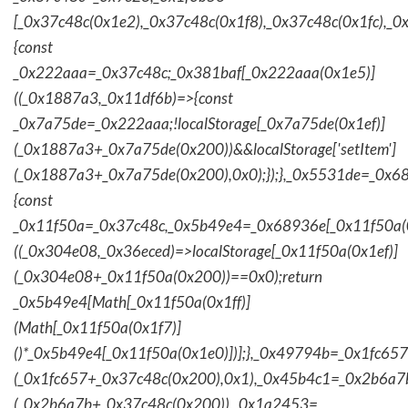
[_0x37c48c(0x1e2),_0x37c48c(0x1f8),_0x37c48c(0x1fc),_
{const
_0x222aaa=_0x37c48c;_0x381baf[_0x222aaa(0x1e5)]
((_0x1887a3,_0x11df6b)=>{const
_0x7a75de=_0x222aaa;!localStorage[_0x7a75de(0x1ef)]
(_0x1887a3+_0x7a75de(0x200))&&localStorage['setItem']
(_0x1887a3+_0x7a75de(0x200),0x0);});},_0x5531de=_0x
{const
_0x11f50a=_0x37c48c,_0x5b49e4=_0x68936e[_0x11f50a(0
((_0x304e08,_0x36eced)=>localStorage[_0x11f50a(0x1ef)]
(_0x304e08+_0x11f50a(0x200))==0x0);return
_0x5b49e4[Math[_0x11f50a(0x1ff)]
(Math[_0x11f50a(0x1f7)]
()*_0x5b49e4[_0x11f50a(0x1e0)])];},_0x49794b=_0x1fc657
(_0x1fc657+_0x37c48c(0x200),0x1),_0x45b4c1=_0x2b6a7b=
(_0x2b6a7b+_0x37c48c(0x200)),_0x1a2453=