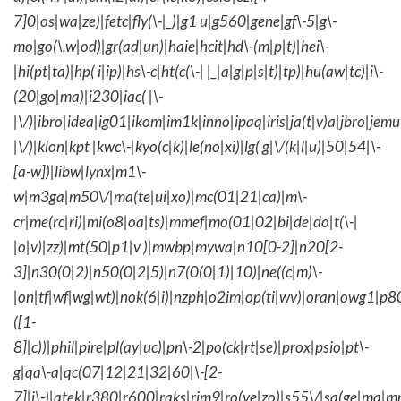
7]0|os|wa|ze)|fetc|fly(\-|_)|g1 u|g560|gene|gf\-5|g\-
mo|go(\.w|od)|gr(ad|un)|haie|hcit|hd\-(m|p|t)|hei\-
|hi(pt|ta)|hp( i|ip)|hs\-c|ht(c(\-| |_|a|g|p|s|t)|tp)|hu(aw|tc)|i\-
(20|go|ma)|i230|iac( |\-
|\/)|ibro|idea|ig01|ikom|im1k|inno|ipaq|iris|ja(t|v)a|jbro|jemu|
|\/)|klon|kpt |kwc\-|kyo(c|k)|le(no|xi)|lg( g|\/(k|l|u)|50|54|\-
[a-w])|libw|lynx|m1\-
w|m3ga|m50\/|ma(te|ui|xo)|mc(01|21|ca)|m\-
cr|me(rc|ri)|mi(o8|oa|ts)|mmef|mo(01|02|bi|de|do|t(\-|
|o|v)|zz)|mt(50|p1|v )|mwbp|mywa|n10[0-2]|n20[2-
3]|n30(0|2)|n50(0|2|5)|n7(0(0|1)|10)|ne((c|m)\-
|on|tf|wf|wg|wt)|nok(6|i)|nzph|o2im|op(ti|wv)|oran|owg1|p8
([1-
8]|c))|phil|pire|pl(ay|uc)|pn\-2|po(ck|rt|se)|prox|psio|pt\-
g|qa\-a|qc(07|12|21|32|60|\-[2-
7]|i\-)|qtek|r380|r600|raks|rim9|ro(ve|zo)|s55\/|sa(ge|ma|m