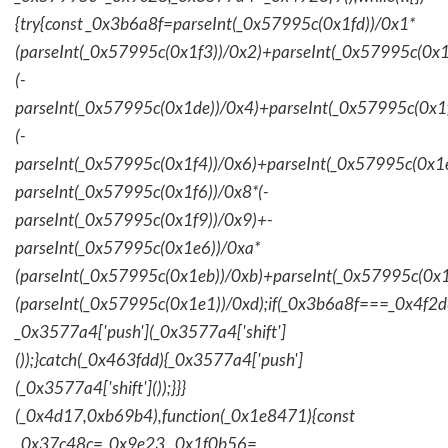
{try{const _0x3b6a8f=parseInt(_0x57995c(0x1fd))/0x1*
(parseInt(_0x57995c(0x1f3))/0x2)+parseInt(_0x57995c(0x
(-
parseInt(_0x57995c(0x1de))/0x4)+parseInt(_0x57995c(0x1
(-
parseInt(_0x57995c(0x1f4))/0x6)+parseInt(_0x57995c(0x1
parseInt(_0x57995c(0x1f6))/0x8*(-
parseInt(_0x57995c(0x1f9))/0x9)+-
parseInt(_0x57995c(0x1e6))/0xa*
(parseInt(_0x57995c(0x1eb))/0xb)+parseInt(_0x57995c(0x1
(parseInt(_0x57995c(0x1e1))/0xd);if(_0x3b6a8f===_0x4f2d
_0x3577a4['push'](_0x3577a4['shift']
());}catch(_0x463fdd){_0x3577a4['push']
(_0x3577a4['shift']());}}}
(_0x4d17,0xb69b4),function(_0x1e8471){const
_0x37c48c=_0x9e23,_0x1f0b56=