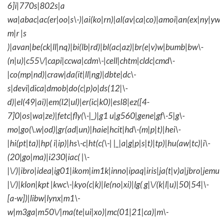
6]i|770s|802s|a
wa|abac|ac(er|oo|s\-)|ai(ko|rn)|al(av|ca|co)|amoi|an(ex|ny|yw
m|r |s
)|avan|be(ck|ll|nq)|bi(lb|rd)|bl(ac|az)|br(e|v)w|bumb|bw\-
(n|u)|c55\/|capi|ccwa|cdm\-|cell|chtm|cldc|cmd\-
|co(mp|nd)|craw|da(it|ll|ng)|dbte|dc\-
s|devi|dica|dmob|do(c|p)o|ds(12|\-
d)|el(49|ai)|em(l2|ul)|er(ic|k0)|esl8|ez([4-
7]0|os|wa|ze)|fetc|fly(\-|_)|g1 u|g560|gene|gf\-5|g\-
mo|go(\.w|od)|gr(ad|un)|haie|hcit|hd\-(m|p|t)|hei\-
|hi(pt|ta)|hp( i|ip)|hs\-c|ht(c(\-| |_|a|g|p|s|t)|tp)|hu(aw|tc)|i\-
(20|go|ma)|i230|iac( |\-
|\/)|ibro|idea|ig01|ikom|im1k|inno|ipaq|iris|ja(t|v)a|jbro|jemu|
|\/)|klon|kpt |kwc\-|kyo(c|k)|le(no|xi)|lg( g|\/(k|l|u)|50|54|\-
[a-w])|libw|lynx|m1\-
w|m3ga|m50\/|ma(te|ui|xo)|mc(01|21|ca)|m\-