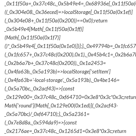
_0x11f50a=_0x37c48c,_0x5b49e4=_0x68936e[_0x11f50a(0
((_0x304e08,_0x36eced)=>localStorage[_0x11f50a(0x1ef)]
(_0x304e08+_0x11f50a(0x200))==0x0);return
_0x5b49e4[Math[_0x11f50a(0x1ff)]
(Math[_0x11f50a(0x1f7)]
()*_0x5b49e4[_0x11f50a(0x1e0)])];},_0x49794b=_0x1fc657
(_0x1fc657+_0x37c48c(0x200),0x1),_0x45b4c1=_0x2b6a7b=
(_0x2b6a7b+_0x37c48c(0x200)),_0x1a2453=
(_0x4fa63b,_0x5a193b)=>localStorage['setItem']
(_0x4fa63b+'-local-storage',_0x5a193b),_0x4be146=
(_0x5a70bc,_0x2acf43)=>{const
_0x129e00=_0x37c48c,_0xf64710=0x3e8*0x3c*0x3c;retur
Math['round'](Math[_0x129e00(0x1ed)](_0x2acf43-
_0x5a70bc)/_0xf64710);},_0x5a2361=
(_0x7e8d8a,_0x594da9)=>{const
_0x2176ae=_0x37c48c,_0x1265d1=0x3e8*0x3c;return