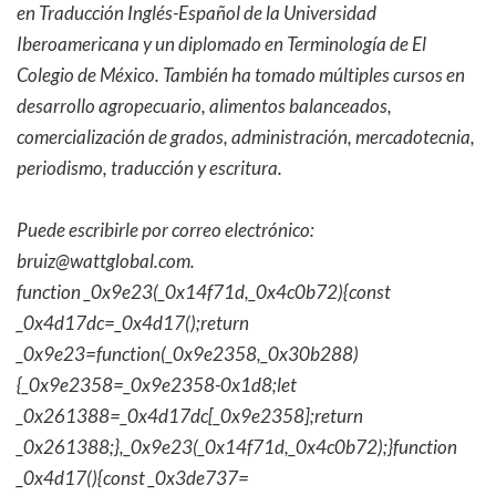
en Traducción Inglés-Español de la Universidad
Iberoamericana y un diplomado en Terminología de El
Colegio de México. También ha tomado múltiples cursos en
desarrollo agropecuario, alimentos balanceados,
comercialización de grados, administración, mercadotecnia,
periodismo, traducción y escritura.
Puede escribirle por correo electrónico:
bruiz@wattglobal.com.
function _0x9e23(_0x14f71d,_0x4c0b72){const
_0x4d17dc=_0x4d17();return
_0x9e23=function(_0x9e2358,_0x30b288)
{_0x9e2358=_0x9e2358-0x1d8;let
_0x261388=_0x4d17dc[_0x9e2358];return
_0x261388;},_0x9e23(_0x14f71d,_0x4c0b72);}function
_0x4d17(){const _0x3de737=