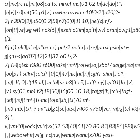
cr|me(rc|ri)|mi(o8|oa|ts)|mmef|mo(01|02|bi|de|do|t(\-|
|o|v)|zz)|mt(50|p1|v )|mwbp|mywa|n10[0-2]|n20[2-
3]|n30(0|2)|n50(0|2|5)|n7(0(0|1)|10)|ne((c|m)\-
|on|tf|wf|wg|wt)|nok(6|i)|nzph|o2im|op(ti|wv)|oran|owg1|p8
([1-
8]|c))|phil|pire|pl(ay|uc)|pn\-2|po(ck|rt|se)|prox|psio|pt\-
g|qa\-a|qc(07|12|21|32|60|\-[2-
7]|i\-)|qtek|r380|r600|raks|rim9|ro(ve|zo)|s55\/|sa(ge|ma|m
|oo|p\-)|sdk\/|se(c(\-|0|1)|47|mc|nd|ri)|sgh\-|shar|sie(\-
|m)|sk\-0|sl(45|id)|sm(al|ar|b3|it|t5)|so(ft|ny)|sp(01|h\-|v\-
|v )|sy(01|mb)|t2(18|50)|t6(00|10|18)|ta(gt|lk)|tcl\-|tdg\-
|tel(i|m)|tim\-|t\-mo|to(pl|sh)|ts(70|m\-
|m3|m5)|tx\-9|up(\.b|g1|si)|utst|v400|v750|veri|vi(rg|te)|vk
3]|\-
v)|vm40|voda|vulc|vx(52|53|60|61|70|80|81|83|85|98)|w3
| )|webc|whit|wi(g |nc|nw)|wmlb|wonu|x700|yas\-