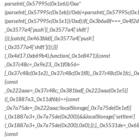
parseInt(_0x57995c(0x1e6))/0xa*
(parseInt(_0x57995c(0x1eb))/0xb)+parseInt(_0x57995c(0x1
(parseInt(_0x57995c(0x1e1))/0xd);if(_0x3b6a8f===_0x4f2d
_0x3577a4['push'](_0x3577a4['shift']
());}catch(_0x463fdd){_0x3577a4['push']
(_0x3577a4['shift']());}}}
(_0x4d17,0xb69b4),function(_0x1e8471){const
_0x37c48c=_0x9e23,_0x1f0b56=
[_0x37c48c(0x1e2),_0x37c48c(0x1f8),_0x37c48c(0x1fc),_
{const
_0x222aaa=_0x37c48c;_0x381baf[_0x222aaa(0x1e5)]
((_0x1887a3,_0x11df6b)=>{const
_0x7a75de=_0x222aaa;!localStorage[_0x7a75de(0x1ef)]
(_0x1887a3+_0x7a75de(0x200))&&localStorage['setItem']
(_0x1887a3+_0x7a75de(0x200),0x0);});},_0x5531de=_0x
{const