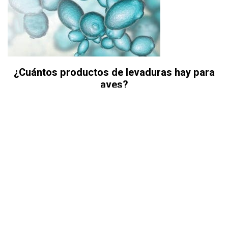
¿Cuántos productos de levaduras hay para
aves?
La revista para empresarios y profesionales en la avicultura
latinoamericana
Suscríbase
Contáctenos
Acerca de nosotros
Anúnciese con nosotros
Ayuda e información
Política de privacidad