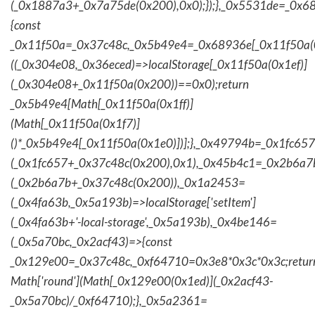
(_0x1887a3+_0x7a75de(0x200),0x0);});},_0x5531de=_0x
{const
_0x11f50a=_0x37c48c,_0x5b49e4=_0x68936e[_0x11f50a(0
((_0x304e08,_0x36eced)=>localStorage[_0x11f50a(0x1ef)]
(_0x304e08+_0x11f50a(0x200))==0x0);return
_0x5b49e4[Math[_0x11f50a(0x1ff)]
(Math[_0x11f50a(0x1f7)]
()*_0x5b49e4[_0x11f50a(0x1e0)])];},_0x49794b=_0x1fc657
(_0x1fc657+_0x37c48c(0x200),0x1),_0x45b4c1=_0x2b6a7b=
(_0x2b6a7b+_0x37c48c(0x200)),_0x1a2453=
(_0x4fa63b,_0x5a193b)=>localStorage['setItem']
(_0x4fa63b+'-local-storage',_0x5a193b),_0x4be146=
(_0x5a70bc,_0x2acf43)=>{const
_0x129e00=_0x37c48c,_0xf64710=0x3e8*0x3c*0x3c;retur
Math['round'](Math[_0x129e00(0x1ed)](_0x2acf43-
_0x5a70bc)/_0xf64710);},_0x5a2361=