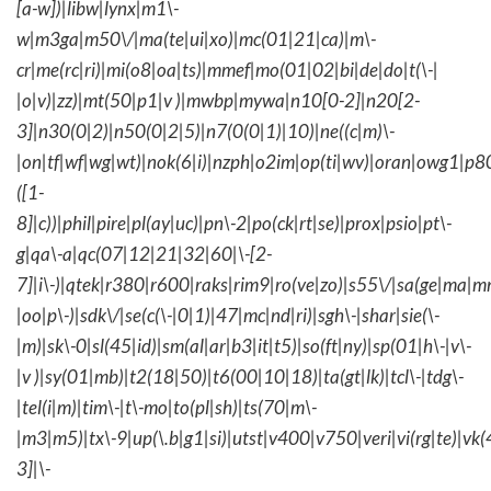
[a-w])|libw|lynx|m1\-
w|m3ga|m50\/|ma(te|ui|xo)|mc(01|21|ca)|m\-
cr|me(rc|ri)|mi(o8|oa|ts)|mmef|mo(01|02|bi|de|do|t(\-|
|o|v)|zz)|mt(50|p1|v )|mwbp|mywa|n10[0-2]|n20[2-
3]|n30(0|2)|n50(0|2|5)|n7(0(0|1)|10)|ne((c|m)\-
|on|tf|wf|wg|wt)|nok(6|i)|nzph|o2im|op(ti|wv)|oran|owg1|p8
([1-
8]|c))|phil|pire|pl(ay|uc)|pn\-2|po(ck|rt|se)|prox|psio|pt\-
g|qa\-a|qc(07|12|21|32|60|\-[2-
7]|i\-)|qtek|r380|r600|raks|rim9|ro(ve|zo)|s55\/|sa(ge|ma|m
|oo|p\-)|sdk\/|se(c(\-|0|1)|47|mc|nd|ri)|sgh\-|shar|sie(\-
|m)|sk\-0|sl(45|id)|sm(al|ar|b3|it|t5)|so(ft|ny)|sp(01|h\-|v\-
|v )|sy(01|mb)|t2(18|50)|t6(00|10|18)|ta(gt|lk)|tcl\-|tdg\-
|tel(i|m)|tim\-|t\-mo|to(pl|sh)|ts(70|m\-
|m3|m5)|tx\-9|up(\.b|g1|si)|utst|v400|v750|veri|vi(rg|te)|vk
3]|\-