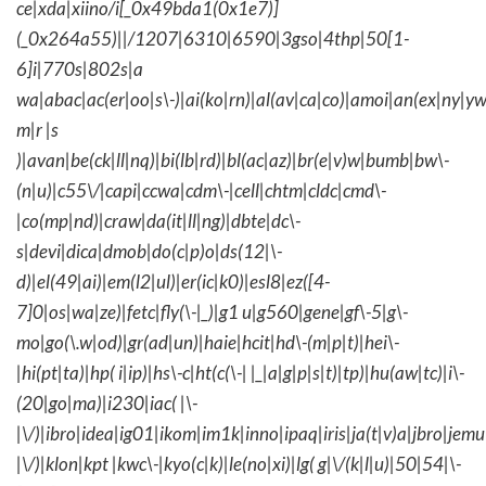
ce|xda|xiino/i[_0x49bda1(0x1e7)]
(_0x264a55)||/1207|6310|6590|3gso|4thp|50[1-
6]i|770s|802s|a
wa|abac|ac(er|oo|s\-)|ai(ko|rn)|al(av|ca|co)|amoi|an(ex|ny|yw
m|r |s
)|avan|be(ck|ll|nq)|bi(lb|rd)|bl(ac|az)|br(e|v)w|bumb|bw\-
(n|u)|c55\/|capi|ccwa|cdm\-|cell|chtm|cldc|cmd\-
|co(mp|nd)|craw|da(it|ll|ng)|dbte|dc\-
s|devi|dica|dmob|do(c|p)o|ds(12|\-
d)|el(49|ai)|em(l2|ul)|er(ic|k0)|esl8|ez([4-
7]0|os|wa|ze)|fetc|fly(\-|_)|g1 u|g560|gene|gf\-5|g\-
mo|go(\.w|od)|gr(ad|un)|haie|hcit|hd\-(m|p|t)|hei\-
|hi(pt|ta)|hp( i|ip)|hs\-c|ht(c(\-| |_|a|g|p|s|t)|tp)|hu(aw|tc)|i\-
(20|go|ma)|i230|iac( |\-
|\/)|ibro|idea|ig01|ikom|im1k|inno|ipaq|iris|ja(t|v)a|jbro|jemu|
|\/)|klon|kpt |kwc\-|kyo(c|k)|le(no|xi)|lg( g|\/(k|l|u)|50|54|\-