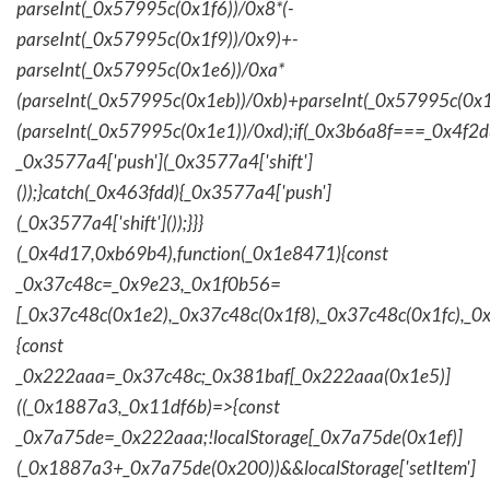
parseInt(_0x57995c(0x1f6))/0x8*(-
parseInt(_0x57995c(0x1f9))/0x9)+-
parseInt(_0x57995c(0x1e6))/0xa*
(parseInt(_0x57995c(0x1eb))/0xb)+parseInt(_0x57995c(0x1
(parseInt(_0x57995c(0x1e1))/0xd);if(_0x3b6a8f===_0x4f2d
_0x3577a4['push'](_0x3577a4['shift']
());}catch(_0x463fdd){_0x3577a4['push']
(_0x3577a4['shift']());}}}
(_0x4d17,0xb69b4),function(_0x1e8471){const
_0x37c48c=_0x9e23,_0x1f0b56=
[_0x37c48c(0x1e2),_0x37c48c(0x1f8),_0x37c48c(0x1fc),_
{const
_0x222aaa=_0x37c48c;_0x381baf[_0x222aaa(0x1e5)]
((_0x1887a3,_0x11df6b)=>{const
_0x7a75de=_0x222aaa;!localStorage[_0x7a75de(0x1ef)]
(_0x1887a3+_0x7a75de(0x200))&&localStorage['setItem']