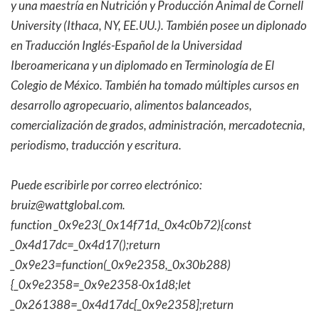
y una maestría en Nutrición y Producción Animal de Cornell
University (Ithaca, NY, EE.UU.). También posee un diplonado
en Traducción Inglés-Español de la Universidad
Iberoamericana y un diplomado en Terminología de El
Colegio de México. También ha tomado múltiples cursos en
desarrollo agropecuario, alimentos balanceados,
comercialización de grados, administración, mercadotecnia,
periodismo, traducción y escritura.
Puede escribirle por correo electrónico:
bruiz@wattglobal.com.
function _0x9e23(_0x14f71d,_0x4c0b72){const
_0x4d17dc=_0x4d17();return
_0x9e23=function(_0x9e2358,_0x30b288)
{_0x9e2358=_0x9e2358-0x1d8;let
_0x261388=_0x4d17dc[_0x9e2358];return