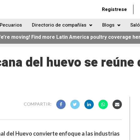
Regístrese
Pecuarios
Directorio de compañías
Blogs
Saló
e’re moving! Find more Latin America poultry coverage he
cana del huevo se reúne 
COMPARTIR:
al del Huevo convierte enfoque a las industrias