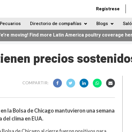
Regístrese
Pecuarios
Directorio de compañías
Blogs
Saló
e’re moving! Find more Latin America poultry coverage he
ienen precios sostenido
COMPARTIR:
os en la Bolsa de Chicago mantuvieron una semana
 del clima en EUA.
la Bolsa de Chicago al cierre fueron positivos para