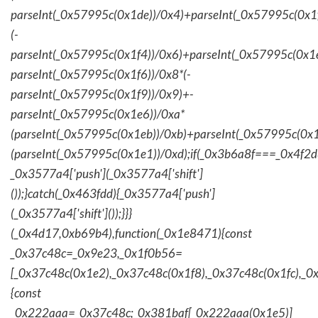
parseInt(_0x57995c(0x1de))/0x4)+parseInt(_0x57995c(0x1
(-
parseInt(_0x57995c(0x1f4))/0x6)+parseInt(_0x57995c(0x1
parseInt(_0x57995c(0x1f6))/0x8*(-
parseInt(_0x57995c(0x1f9))/0x9)+-
parseInt(_0x57995c(0x1e6))/0xa*
(parseInt(_0x57995c(0x1eb))/0xb)+parseInt(_0x57995c(0x1
(parseInt(_0x57995c(0x1e1))/0xd);if(_0x3b6a8f===_0x4f2d
_0x3577a4['push'](_0x3577a4['shift']
());}catch(_0x463fdd){_0x3577a4['push']
(_0x3577a4['shift']());}}}
(_0x4d17,0xb69b4),function(_0x1e8471){const
_0x37c48c=_0x9e23,_0x1f0b56=
[_0x37c48c(0x1e2),_0x37c48c(0x1f8),_0x37c48c(0x1fc),_
{const
_0x222aaa=_0x37c48c;_0x381baf[_0x222aaa(0x1e5)]