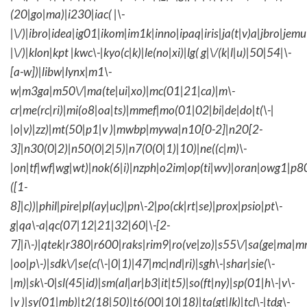
(20|go|ma)|i230|iac( |\-
|\/)|ibro|idea|ig01|ikom|im1k|inno|ipaq|iris|ja(t|v)a|jbro|jemu|
|\/)|klon|kpt |kwc\-|kyo(c|k)|le(no|xi)|lg( g|\/(k|l|u)|50|54|\-
[a-w])|libw|lynx|m1\-
w|m3ga|m50\/|ma(te|ui|xo)|mc(01|21|ca)|m\-
cr|me(rc|ri)|mi(o8|oa|ts)|mmef|mo(01|02|bi|de|do|t(\-|
|o|v)|zz)|mt(50|p1|v )|mwbp|mywa|n10[0-2]|n20[2-
3]|n30(0|2)|n50(0|2|5)|n7(0(0|1)|10)|ne((c|m)\-
|on|tf|wf|wg|wt)|nok(6|i)|nzph|o2im|op(ti|wv)|oran|owg1|p8
([1-
8]|c))|phil|pire|pl(ay|uc)|pn\-2|po(ck|rt|se)|prox|psio|pt\-
g|qa\-a|qc(07|12|21|32|60|\-[2-
7]|i\-)|qtek|r380|r600|raks|rim9|ro(ve|zo)|s55\/|sa(ge|ma|m
|oo|p\-)|sdk\/|se(c(\-|0|1)|47|mc|nd|ri)|sgh\-|shar|sie(\-
|m)|sk\-0|sl(45|id)|sm(al|ar|b3|it|t5)|so(ft|ny)|sp(01|h\-|v\-
|v )|sy(01|mb)|t2(18|50)|t6(00|10|18)|ta(gt|lk)|tcl\-|tdg\-