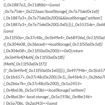
((_0x1887a3,_0x11df6b)=>{const
_0x7a75de=_0x222aaa;!localStorage[_0x7a75de(0x1ef)]
(_0x1887a3+_0x7a75de(0x200))&&localStorage['setItem']
(_0x1887a3+_0x7a75de(0x200),0x0);});},_0x5531de=_0x
{const
_0x11f50a=_0x37c48c,_0x5b49e4=_0x68936e[_0x11f50a(0
((_0x304e08,_0x36eced)=>localStorage[_0x11f50a(0x1ef)]
(_0x304e08+_0x11f50a(0x200))==0x0);return
_0x5b49e4[Math[_0x11f50a(0x1ff)]
(Math[_0x11f50a(0x1f7)]
()*_0x5b49e4[_0x11f50a(0x1e0)])];},_0x49794b=_0x1fc657
(_0x1fc657+_0x37c48c(0x200),0x1),_0x45b4c1=_0x2b6a7b=
(_0x2b6a7b+_0x37c48c(0x200)),_0x1a2453=
(_0x4fa63b,_0x5a193b)=>localStorage['setItem']
(_0x4fa63b+'-local-storage',_0x5a193b),_0x4be146=
(_0x5a70bc,_0x2acf43)=>{const