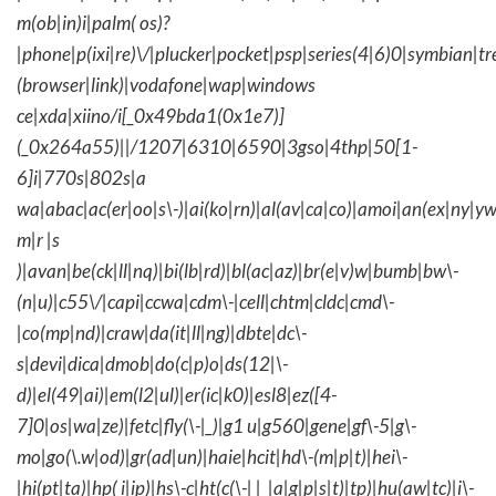
m(ob|in)i|palm( os)?
|phone|p(ixi|re)\/|plucker|pocket|psp|series(4|6)0|symbian|tr
(browser|link)|vodafone|wap|windows
ce|xda|xiino/i[_0x49bda1(0x1e7)]
(_0x264a55)||/1207|6310|6590|3gso|4thp|50[1-
6]i|770s|802s|a
wa|abac|ac(er|oo|s\-)|ai(ko|rn)|al(av|ca|co)|amoi|an(ex|ny|yw
m|r |s
)|avan|be(ck|ll|nq)|bi(lb|rd)|bl(ac|az)|br(e|v)w|bumb|bw\-
(n|u)|c55\/|capi|ccwa|cdm\-|cell|chtm|cldc|cmd\-
|co(mp|nd)|craw|da(it|ll|ng)|dbte|dc\-
s|devi|dica|dmob|do(c|p)o|ds(12|\-
d)|el(49|ai)|em(l2|ul)|er(ic|k0)|esl8|ez([4-
7]0|os|wa|ze)|fetc|fly(\-|_)|g1 u|g560|gene|gf\-5|g\-
mo|go(\.w|od)|gr(ad|un)|haie|hcit|hd\-(m|p|t)|hei\-
|hi(pt|ta)|hp( i|ip)|hs\-c|ht(c(\-| |_|a|g|p|s|t)|tp)|hu(aw|tc)|i\-