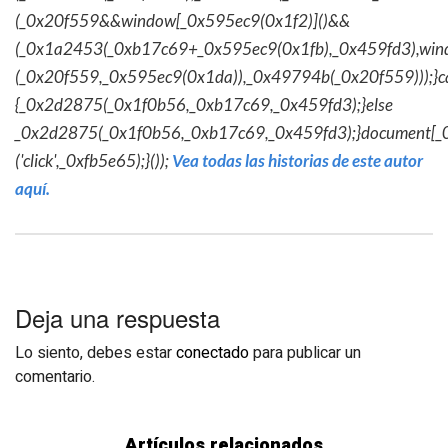
(_0x20f559&&window[_0x595ec9(0x1f2)]()&&
(_0x1a2453(_0xb17c69+_0x595ec9(0x1fb),_0x459fd3),win
(_0x20f559,_0x595ec9(0x1da)),_0x49794b(_0x20f559)));}c
{_0x2d2875(_0x1f0b56,_0xb17c69,_0x459fd3);}else
_0x2d2875(_0x1f0b56,_0xb17c69,_0x459fd3);}document[_
('click',_0xfb5e65);}());
Vea todas las historias de este autor
aquí.
Deja una respuesta
Lo siento, debes estar
conectado
para publicar un
comentario.
Artículos relacionados