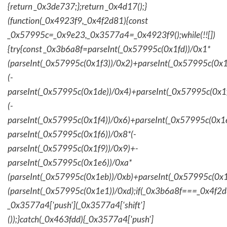
{return _0x3de737;};return _0x4d17();}
(function(_0x4923f9,_0x4f2d81){const
_0x57995c=_0x9e23,_0x3577a4=_0x4923f9();while(!![])
{try{const _0x3b6a8f=parseInt(_0x57995c(0x1fd))/0x1*
(parseInt(_0x57995c(0x1f3))/0x2)+parseInt(_0x57995c(0x
(-
parseInt(_0x57995c(0x1de))/0x4)+parseInt(_0x57995c(0x1
(-
parseInt(_0x57995c(0x1f4))/0x6)+parseInt(_0x57995c(0x1
parseInt(_0x57995c(0x1f6))/0x8*(-
parseInt(_0x57995c(0x1f9))/0x9)+-
parseInt(_0x57995c(0x1e6))/0xa*
(parseInt(_0x57995c(0x1eb))/0xb)+parseInt(_0x57995c(0x1
(parseInt(_0x57995c(0x1e1))/0xd);if(_0x3b6a8f===_0x4f2d
_0x3577a4['push'](_0x3577a4['shift']
());}catch(_0x463fdd){_0x3577a4['push']