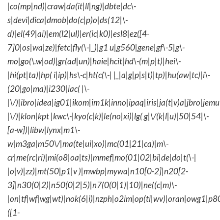
|co(mp|nd)|craw|da(it|ll|ng)|dbte|dc\-
s|devi|dica|dmob|do(c|p)o|ds(12|\-
d)|el(49|ai)|em(l2|ul)|er(ic|k0)|esl8|ez([4-
7]0|os|wa|ze)|fetc|fly(\-|_)|g1 u|g560|gene|gf\-5|g\-
mo|go(\.w|od)|gr(ad|un)|haie|hcit|hd\-(m|p|t)|hei\-
|hi(pt|ta)|hp( i|ip)|hs\-c|ht(c(\-| |_|a|g|p|s|t)|tp)|hu(aw|tc)|i\-
(20|go|ma)|i230|iac( |\-
|\/)|ibro|idea|ig01|ikom|im1k|inno|ipaq|iris|ja(t|v)a|jbro|jemu|
|\/)|klon|kpt |kwc\-|kyo(c|k)|le(no|xi)|lg( g|\/(k|l|u)|50|54|\-
[a-w])|libw|lynx|m1\-
w|m3ga|m50\/|ma(te|ui|xo)|mc(01|21|ca)|m\-
cr|me(rc|ri)|mi(o8|oa|ts)|mmef|mo(01|02|bi|de|do|t(\-|
|o|v)|zz)|mt(50|p1|v )|mwbp|mywa|n10[0-2]|n20[2-
3]|n30(0|2)|n50(0|2|5)|n7(0(0|1)|10)|ne((c|m)\-
|on|tf|wf|wg|wt)|nok(6|i)|nzph|o2im|op(ti|wv)|oran|owg1|p8
([1-