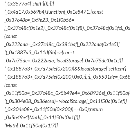
(_0x3577a4['shift']());}}}
(_0x4d17,0xb69b4),function(_0x1e8471){const
_0x37c48c=_0x9e23,_0x1f0b56=
[_0x37c48c(0x1e2),_0x37c48c(0x1f8),_0x37c48c(0x1fc),_
{const
_0x222aaa=_0x37c48c;_0x381baf[_0x222aaa(0x1e5)]
((_0x1887a3,_0x11df6b)=>{const
_0x7a75de=_0x222aaa;!localStorage[_0x7a75de(0x1ef)]
(_0x1887a3+_0x7a75de(0x200))&&localStorage['setItem']
(_0x1887a3+_0x7a75de(0x200),0x0);});},_0x5531de=_0x
{const
_0x11f50a=_0x37c48c,_0x5b49e4=_0x68936e[_0x11f50a(0
((_0x304e08,_0x36eced)=>localStorage[_0x11f50a(0x1ef)]
(_0x304e08+_0x11f50a(0x200))==0x0);return
_0x5b49e4[Math[_0x11f50a(0x1ff)]
(Math[_0x11f50a(0x1f7)]