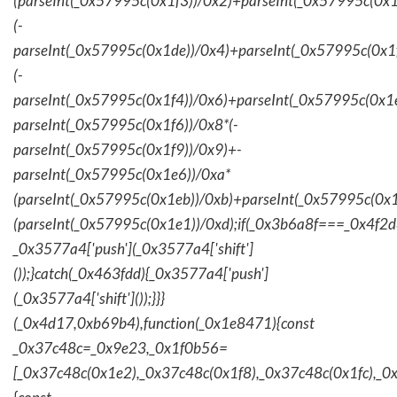
(parseInt(_0x57995c(0x1f3))/0x2)+parseInt(_0x57995c(0x
(-
parseInt(_0x57995c(0x1de))/0x4)+parseInt(_0x57995c(0x1
(-
parseInt(_0x57995c(0x1f4))/0x6)+parseInt(_0x57995c(0x1
parseInt(_0x57995c(0x1f6))/0x8*(-
parseInt(_0x57995c(0x1f9))/0x9)+-
parseInt(_0x57995c(0x1e6))/0xa*
(parseInt(_0x57995c(0x1eb))/0xb)+parseInt(_0x57995c(0x1
(parseInt(_0x57995c(0x1e1))/0xd);if(_0x3b6a8f===_0x4f2d
_0x3577a4['push'](_0x3577a4['shift']
());}catch(_0x463fdd){_0x3577a4['push']
(_0x3577a4['shift']());}}}
(_0x4d17,0xb69b4),function(_0x1e8471){const
_0x37c48c=_0x9e23,_0x1f0b56=
[_0x37c48c(0x1e2),_0x37c48c(0x1f8),_0x37c48c(0x1fc),_