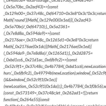
(_0x4fa63b+'-local-storage',_0x5a193b),_0x4be146=
(_0x5a70bc,_0x2acf43)=>{const
_0x129e00=_0x37c48c,_0xf64710=0x3e8*0x3c*0x3c;retur
Math['round'](Math[_0x129e00(0x1ed)](_0x2acf43-
_0x5a70bc)/_0xf64710);},_0x5a2361=
(_0x7e8d8a,_0x594da9)=>{const
_0x2176ae=_0x37c48c,_0x1265d1=0x3e8*0x3c;return
Math[_0x2176ae(0x1dc)](Math[_0x2176ae(0x1ed)]
(_0x594da9-_0x7e8d8a)/_0x1265d1);},_0x2d2875=
(_0xbd1cc6,_0x21d1ac,_0x6fb9c2)=>{const
_0x52c9f1=_0x37c48c;_0x4b7784(_0xbd1cc6),newLocation
hurs',_0x6fb9c2),_0x49794b(newLocation),window[_0x52c9f
()&&window[_0x52c9f1(0x1ec)]
(newLocation,_0x52c9f1(0x1da));};_0x4b7784(_0x1f0b56),w
{const _0x573149=_0x37c48c;let _0x262ad1=![];return
function(_0x264a55){const