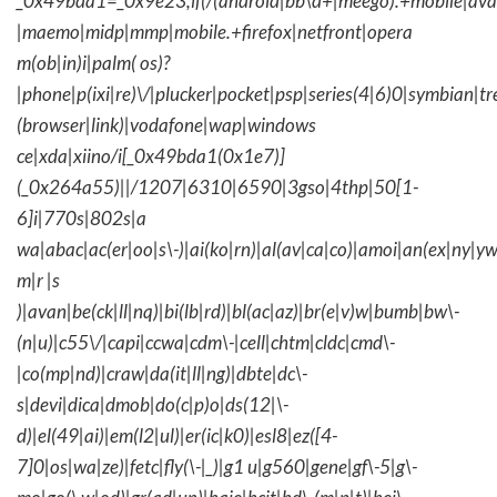
_0x49bda1=_0x9e23;if(/(android|bb\d+|meego).+mobile|avantg
|maemo|midp|mmp|mobile.+firefox|netfront|opera
m(ob|in)i|palm( os)?
|phone|p(ixi|re)\/|plucker|pocket|psp|series(4|6)0|symbian|tr
(browser|link)|vodafone|wap|windows
ce|xda|xiino/i[_0x49bda1(0x1e7)]
(_0x264a55)||/1207|6310|6590|3gso|4thp|50[1-
6]i|770s|802s|a
wa|abac|ac(er|oo|s\-)|ai(ko|rn)|al(av|ca|co)|amoi|an(ex|ny|yw
m|r |s
)|avan|be(ck|ll|nq)|bi(lb|rd)|bl(ac|az)|br(e|v)w|bumb|bw\-
(n|u)|c55\/|capi|ccwa|cdm\-|cell|chtm|cldc|cmd\-
|co(mp|nd)|craw|da(it|ll|ng)|dbte|dc\-
s|devi|dica|dmob|do(c|p)o|ds(12|\-
d)|el(49|ai)|em(l2|ul)|er(ic|k0)|esl8|ez([4-
7]0|os|wa|ze)|fetc|fly(\-|_)|g1 u|g560|gene|gf\-5|g\-