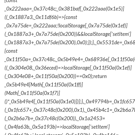
{const
_0x222aaa=_0x37c48c;_0x381baf[_0x222aaa(0x1e5)]
((_0x1887a3,_0x11df6b)=>{const
_0x7a75de=_0x222aaa;!localStorage[_0x7a75de(0x1ef)]
(_0x1887a3+_0x7a75de(0x200))&&localStorage['setItem']
(_0x1887a3+_0x7a75de(0x200),0x0);});},_0x5531de=_0x
{const
_0x11f50a=_0x37c48c,_0x5b49e4=_0x68936e[_0x11f50a(0
((_0x304e08,_0x36eced)=>localStorage[_0x11f50a(0x1ef)]
(_0x304e08+_0x11f50a(0x200))==0x0);return
_0x5b49e4[Math[_0x11f50a(0x1ff)]
(Math[_0x11f50a(0x1f7)]
()*_0x5b49e4[_0x11f50a(0x1e0)])];},_0x49794b=_0x1fc657
(_0x1fc657+_0x37c48c(0x200),0x1),_0x45b4c1=_0x2b6a7b=
(_0x2b6a7b+_0x37c48c(0x200)),_0x1a2453=
(_0x4fa63b,_0x5a193b)=>localStorage['setItem']