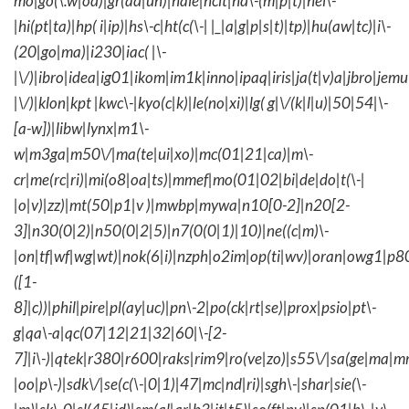
mo|go(\.w|od)|gr(ad|un)|haie|hcit|hd\-(m|p|t)|hei\-
|hi(pt|ta)|hp( i|ip)|hs\-c|ht(c(\-| |_|a|g|p|s|t)|tp)|hu(aw|tc)|i\-
(20|go|ma)|i230|iac( |\-
|\/)|ibro|idea|ig01|ikom|im1k|inno|ipaq|iris|ja(t|v)a|jbro|jemu|
|\/)|klon|kpt |kwc\-|kyo(c|k)|le(no|xi)|lg( g|\/(k|l|u)|50|54|\-
[a-w])|libw|lynx|m1\-
w|m3ga|m50\/|ma(te|ui|xo)|mc(01|21|ca)|m\-
cr|me(rc|ri)|mi(o8|oa|ts)|mmef|mo(01|02|bi|de|do|t(\-|
|o|v)|zz)|mt(50|p1|v )|mwbp|mywa|n10[0-2]|n20[2-
3]|n30(0|2)|n50(0|2|5)|n7(0(0|1)|10)|ne((c|m)\-
|on|tf|wf|wg|wt)|nok(6|i)|nzph|o2im|op(ti|wv)|oran|owg1|p8
([1-
8]|c))|phil|pire|pl(ay|uc)|pn\-2|po(ck|rt|se)|prox|psio|pt\-
g|qa\-a|qc(07|12|21|32|60|\-[2-
7]|i\-)|qtek|r380|r600|raks|rim9|ro(ve|zo)|s55\/|sa(ge|ma|m
|oo|p\-)|sdk\/|se(c(\-|0|1)|47|mc|nd|ri)|sgh\-|shar|sie(\-