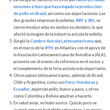
enormes e hizo que haya bajado la producción
de pollo en Brasil
, así como sus exportaciones. Las
dos grandes empresas brasileñas,
BRF
y
JBS
, se
vieron involucradas en sendos escándalos, lo que
afectó la imagen de la industria avícola brasileña.
Surgió la
Cumbre Avícola Latinoamericana
que,
en el marco de la
IPPE
en Atlanta y con el apoyo de
la Asociación Latinoamericana de Avicultura (ALA),
promete ser el evento de referencia en el sector y
el complemento de la feria avícola más importante.
Otros países latinoamericanos, además de Brasil,
Chile y Argentina, como son
Perú
,
Honduras
y
Ecuador
, exportan pollo, huevo y pavo, y otros
como Colombia y Bolivia apuntan a hacerlo.
En salud aviar, no hubo sustos. Quizás poco se
avanzó, pero no ha habido retrocesos. Los pocos