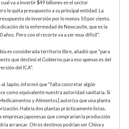
ual va a invertir $49 billones en el sector
o le quita presupuesto a su principal entidad. La
 presupuesto de inversión por lo menos 50 por ciento.
dicación de la enfermedad de Newcastle, que es la
 años. Pero con el recorte va a ser muy difícil”.
bia es considerada territorio libre, añadió que “para
uesto que destinó el Gobierno para eso apenas es del
versión del ICA”.
o al Japón, informó que “falta concretar algún
oce como equivalente nuestra autoridad sanitaria. Si
de Medicamentos y Alimentos] autoriza que una planta
ización. Habría dos plantas prácticamente listas,
os empresas japonesas que comprarían la producción
dría arrancar. Otros destinos podrían ser China y