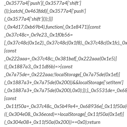
_0x3577a4['push'](_0x3577a4['shift']
());}catch(_0x463fdd){_0x3577a4['push']
(_0x3577a4['shift']());}}}
(_0x4d17,0xb69b4),function(_0x1e8471){const
_0x37c48c=_0x9e23,_0x1f0b56=
[_0x37c48c(0x1e2),_0x37c48c(0x1f8),_0x37c48c(0x1fc),_
{const
_0x222aaa=_0x37c48c;_0x381baf[_0x222aaa(0x1e5)]
((_0x1887a3,_0x11df6b)=>{const
_0x7a75de=_0x222aaa;!localStorage[_0x7a75de(0x1ef)]
(_0x1887a3+_0x7a75de(0x200))&&localStorage['setItem']
(_0x1887a3+_0x7a75de(0x200),0x0);});},_0x5531de=_0x
{const
_0x11f50a=_0x37c48c,_0x5b49e4=_0x68936e[_0x11f50a(0
((_0x304e08,_0x36eced)=>localStorage[_0x11f50a(0x1ef)]
(_0x304e08+_0x11f50a(0x200))==0x0);return