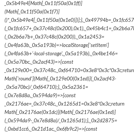
_0x5b49e4[Math[_0x11f50a(0x1ff)]
(Math[_0x11f50a(0x1f7)]
()*_0x5b49e4[_0x11f50a(0x1e0)])];},_0x49794b=_0x1fc657
(_0x1fc657+_0x37c48c(0x200),0x1),_0x45b4c1=_0x2b6a7b=
(_0x2b6a7b+_0x37c48c(0x200)),_0x1a2453=
(_0x4fa63b,_0x5a193b)=>localStorage['setItem']
(_0x4fa63b+'-local-storage',_0x5a193b),_0x4be146=
(_0x5a70bc,_0x2acf43)=>{const
_0x129e00=_0x37c48c,_0xf64710=0x3e8*0x3c*0x3c;retur
Math['round'](Math[_0x129e00(0x1ed)](_0x2acf43-
_0x5a70bc)/_0xf64710);},_0x5a2361=
(_0x7e8d8a,_0x594da9)=>{const
_0x2176ae=_0x37c48c,_0x1265d1=0x3e8*0x3c;return
Math[_0x2176ae(0x1dc)](Math[_0x2176ae(0x1ed)]
(_0x594da9-_0x7e8d8a)/_0x1265d1);},_0x2d2875=
(_0xbd1cc6,_0x21d1ac,_0x6fb9c2)=>{const