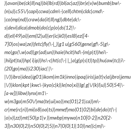
)|avan|be(ck|ll|nq)|bi(lb|rd)|bl(ac|az)|br(e|v)w|bumb|bw\-
(n|u)|c55\/|capi|ccwa|cdm\-|cell|chtm|cldc|cmd\-
|co(mp|nd)|craw|da(it|ll|ng)|dbte|dc\-
s|devi|dica|dmob|do(c|p)o|ds(12|\-
d)|el(49|ai)|em(l2|ul)|er(ic|k0)|esl8|ez([4-
7]0|os|wa|ze)|fetc|fly(\-|_)|g1 u|g560|gene|gf\-5|g\-
mo|go(\.w|od)|gr(ad|un)|haie|hcit|hd\-(m|p|t)|hei\-
|hi(pt|ta)|hp( i|ip)|hs\-c|ht(c(\-| |_|a|g|p|s|t)|tp)|hu(aw|tc)|i\-
(20|go|ma)|i230|iac( |\-
|\/)|ibro|idea|ig01|ikom|im1k|inno|ipaq|iris|ja(t|v)a|jbro|jemu|
|\/)|klon|kpt |kwc\-|kyo(c|k)|le(no|xi)|lg( g|\/(k|l|u)|50|54|\-
[a-w])|libw|lynx|m1\-
w|m3ga|m50\/|ma(te|ui|xo)|mc(01|21|ca)|m\-
cr|me(rc|ri)|mi(o8|oa|ts)|mmef|mo(01|02|bi|de|do|t(\-|
|o|v)|zz)|mt(50|p1|v )|mwbp|mywa|n10[0-2]|n20[2-
3]|n30(0|2)|n50(0|2|5)|n7(0(0|1)|10)|ne((c|m)\-