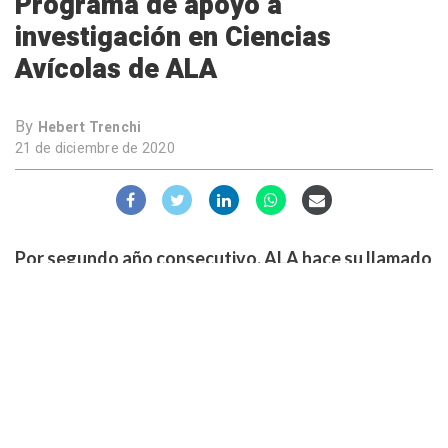
Programa de apoyo a
investigación en Ciencias
Avícolas de ALA
By
Hebert Trenchi
21 de diciembre de 2020
Por segundo año consecutivo, ALA hace su llamado
anual para presentación de proyectos de
investigación para el programa de apoyo a la
investigación en Ciencias Avícolas.
En septiembre, la
Asociación Latinoamericana de
Avicultura (ALA)
realizó por segunda vez su llamado
anual para la presentación de proyectos de