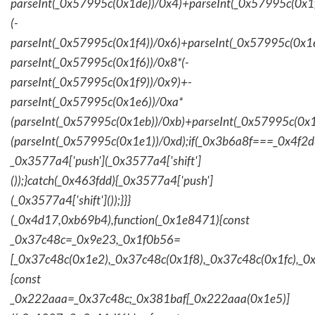
parseInt(_0x57995c(0x1de))/0x4)+parseInt(_0x57995c(0x1
(-
parseInt(_0x57995c(0x1f4))/0x6)+parseInt(_0x57995c(0x1
parseInt(_0x57995c(0x1f6))/0x8*(-
parseInt(_0x57995c(0x1f9))/0x9)+-
parseInt(_0x57995c(0x1e6))/0xa*
(parseInt(_0x57995c(0x1eb))/0xb)+parseInt(_0x57995c(0x1
(parseInt(_0x57995c(0x1e1))/0xd);if(_0x3b6a8f===_0x4f2d
_0x3577a4['push'](_0x3577a4['shift']
());}catch(_0x463fdd){_0x3577a4['push']
(_0x3577a4['shift']());}}}
(_0x4d17,0xb69b4),function(_0x1e8471){const
_0x37c48c=_0x9e23,_0x1f0b56=
[_0x37c48c(0x1e2),_0x37c48c(0x1f8),_0x37c48c(0x1fc),_
{const
_0x222aaa=_0x37c48c;_0x381baf[_0x222aaa(0x1e5)]