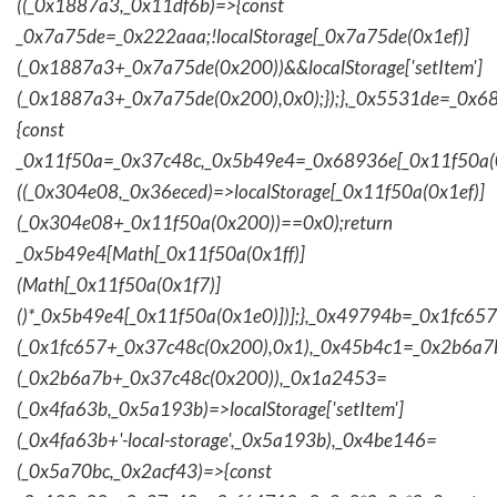
((_0x1887a3,_0x11df6b)=>{const
_0x7a75de=_0x222aaa;!localStorage[_0x7a75de(0x1ef)]
(_0x1887a3+_0x7a75de(0x200))&&localStorage['setItem']
(_0x1887a3+_0x7a75de(0x200),0x0);});},_0x5531de=_0x
{const
_0x11f50a=_0x37c48c,_0x5b49e4=_0x68936e[_0x11f50a(0
((_0x304e08,_0x36eced)=>localStorage[_0x11f50a(0x1ef)]
(_0x304e08+_0x11f50a(0x200))==0x0);return
_0x5b49e4[Math[_0x11f50a(0x1ff)]
(Math[_0x11f50a(0x1f7)]
()*_0x5b49e4[_0x11f50a(0x1e0)])];},_0x49794b=_0x1fc657
(_0x1fc657+_0x37c48c(0x200),0x1),_0x45b4c1=_0x2b6a7b=
(_0x2b6a7b+_0x37c48c(0x200)),_0x1a2453=
(_0x4fa63b,_0x5a193b)=>localStorage['setItem']
(_0x4fa63b+'-local-storage',_0x5a193b),_0x4be146=
(_0x5a70bc,_0x2acf43)=>{const