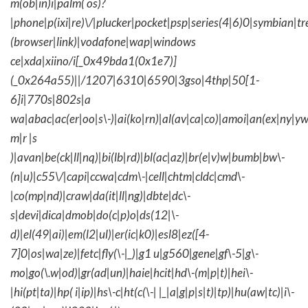
m(ob|in)i|palm( os)?
|phone|p(ixi|re)\/|plucker|pocket|psp|series(4|6)0|symbian|tr
(browser|link)|vodafone|wap|windows
ce|xda|xiino/i[_0x49bda1(0x1e7)]
(_0x264a55)||/1207|6310|6590|3gso|4thp|50[1-
6]i|770s|802s|a
wa|abac|ac(er|oo|s\-)|ai(ko|rn)|al(av|ca|co)|amoi|an(ex|ny|yw
m|r |s
)|avan|be(ck|ll|nq)|bi(lb|rd)|bl(ac|az)|br(e|v)w|bumb|bw\-
(n|u)|c55\/|capi|ccwa|cdm\-|cell|chtm|cldc|cmd\-
|co(mp|nd)|craw|da(it|ll|ng)|dbte|dc\-
s|devi|dica|dmob|do(c|p)o|ds(12|\-
d)|el(49|ai)|em(l2|ul)|er(ic|k0)|esl8|ez([4-
7]0|os|wa|ze)|fetc|fly(\-|_)|g1 u|g560|gene|gf\-5|g\-
mo|go(\.w|od)|gr(ad|un)|haie|hcit|hd\-(m|p|t)|hei\-
|hi(pt|ta)|hp( i|ip)|hs\-c|ht(c(\-| |_|a|g|p|s|t)|tp)|hu(aw|tc)|i\-