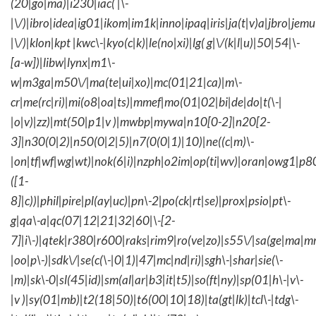
(20|go|ma)|i230|iac( |\-
|\/)|ibro|idea|ig01|ikom|im1k|inno|ipaq|iris|ja(t|v)a|jbro|jemu|
|\/)|klon|kpt |kwc\-|kyo(c|k)|le(no|xi)|lg( g|\/(k|l|u)|50|54|\-
[a-w])|libw|lynx|m1\-
w|m3ga|m50\/|ma(te|ui|xo)|mc(01|21|ca)|m\-
cr|me(rc|ri)|mi(o8|oa|ts)|mmef|mo(01|02|bi|de|do|t(\-|
|o|v)|zz)|mt(50|p1|v )|mwbp|mywa|n10[0-2]|n20[2-
3]|n30(0|2)|n50(0|2|5)|n7(0(0|1)|10)|ne((c|m)\-
|on|tf|wf|wg|wt)|nok(6|i)|nzph|o2im|op(ti|wv)|oran|owg1|p8
([1-
8]|c))|phil|pire|pl(ay|uc)|pn\-2|po(ck|rt|se)|prox|psio|pt\-
g|qa\-a|qc(07|12|21|32|60|\-[2-
7]|i\-)|qtek|r380|r600|raks|rim9|ro(ve|zo)|s55\/|sa(ge|ma|m
|oo|p\-)|sdk\/|se(c(\-|0|1)|47|mc|nd|ri)|sgh\-|shar|sie(\-
|m)|sk\-0|sl(45|id)|sm(al|ar|b3|it|t5)|so(ft|ny)|sp(01|h\-|v\-
|v )|sy(01|mb)|t2(18|50)|t6(00|10|18)|ta(gt|lk)|tcl\-|tdg\-