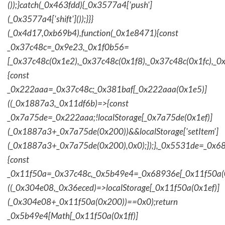
());}catch(_0x463fdd){_0x3577a4['push']
(_0x3577a4['shift']());}}}
(_0x4d17,0xb69b4),function(_0x1e8471){const
_0x37c48c=_0x9e23,_0x1f0b56=
[_0x37c48c(0x1e2),_0x37c48c(0x1f8),_0x37c48c(0x1fc),_
{const
_0x222aaa=_0x37c48c;_0x381baf[_0x222aaa(0x1e5)]
((_0x1887a3,_0x11df6b)=>{const
_0x7a75de=_0x222aaa;!localStorage[_0x7a75de(0x1ef)]
(_0x1887a3+_0x7a75de(0x200))&&localStorage['setItem']
(_0x1887a3+_0x7a75de(0x200),0x0);});},_0x5531de=_0x
{const
_0x11f50a=_0x37c48c,_0x5b49e4=_0x68936e[_0x11f50a(0
((_0x304e08,_0x36eced)=>localStorage[_0x11f50a(0x1ef)]
(_0x304e08+_0x11f50a(0x200))==0x0);return
_0x5b49e4[Math[_0x11f50a(0x1ff)]