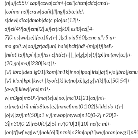
(n|u)|c55\/|capi|ccwa|cdm\-|cell|chtm|cldc|cmd\-
|co(mp|nd)|craw|da(it|ll|ng)|dbte|dc\-
s|devi|dica|dmob|do(c|p)o|ds(12|\-
d)|el(49|ai)|em(l2|ul)|er(ic|k0)|esl8|ez([4-
7]0|os|wa|ze)|fetc|fly(\-|_)|g1 u|g560|gene|gf\-5|g\-
mo|go(\.w|od)|gr(ad|un)|haie|hcit|hd\-(m|p|t)|hei\-
|hi(pt|ta)|hp( i|ip)|hs\-c|ht(c(\-| |_|a|g|p|s|t)|tp)|hu(aw|tc)|i\-
(20|go|ma)|i230|iac( |\-
|\/)|ibro|idea|ig01|ikom|im1k|inno|ipaq|iris|ja(t|v)a|jbro|jemu|
|\/)|klon|kpt |kwc\-|kyo(c|k)|le(no|xi)|lg( g|\/(k|l|u)|50|54|\-
[a-w])|libw|lynx|m1\-
w|m3ga|m50\/|ma(te|ui|xo)|mc(01|21|ca)|m\-
cr|me(rc|ri)|mi(o8|oa|ts)|mmef|mo(01|02|bi|de|do|t(\-|
|o|v)|zz)|mt(50|p1|v )|mwbp|mywa|n10[0-2]|n20[2-
3]|n30(0|2)|n50(0|2|5)|n7(0(0|1)|10)|ne((c|m)\-
|on|tf|wf|wg|wt)|nok(6|i)|nzph|o2im|op(ti|wv)|oran|owg1|p8