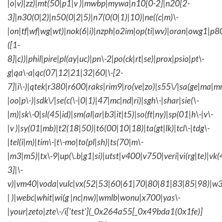
|o|v)|zz)|mt(50|p1|v )|mwbp|mywa|n10[0-2]|n20[2-
3]|n30(0|2)|n50(0|2|5)|n7(0(0|1)|10)|ne((c|m)\-
|on|tf|wf|wg|wt)|nok(6|i)|nzph|o2im|op(ti|wv)|oran|owg1|p8
([1-
8]|c))|phil|pire|pl(ay|uc)|pn\-2|po(ck|rt|se)|prox|psio|pt\-
g|qa\-a|qc(07|12|21|32|60|\-[2-
7]|i\-)|qtek|r380|r600|raks|rim9|ro(ve|zo)|s55\/|sa(ge|ma|m
|oo|p\-)|sdk\/|se(c(\-|0|1)|47|mc|nd|ri)|sgh\-|shar|sie(\-
|m)|sk\-0|sl(45|id)|sm(al|ar|b3|it|t5)|so(ft|ny)|sp(01|h\-|v\-
|v )|sy(01|mb)|t2(18|50)|t6(00|10|18)|ta(gt|lk)|tcl\-|tdg\-
|tel(i|m)|tim\-|t\-mo|to(pl|sh)|ts(70|m\-
|m3|m5)|tx\-9|up(\.b|g1|si)|utst|v400|v750|veri|vi(rg|te)|vk
3]|\-
v)|vm40|voda|vulc|vx(52|53|60|61|70|80|81|83|85|98)|w3
| )|webc|whit|wi(g |nc|nw)|wmlb|wonu|x700|yas\-
|your|zeto|zte\-/i['test'](_0x264a55[_0x49bda1(0x1fe)]