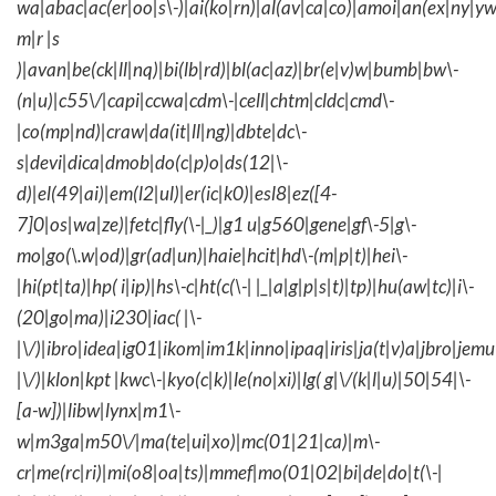
wa|abac|ac(er|oo|s\-)|ai(ko|rn)|al(av|ca|co)|amoi|an(ex|ny|yw
m|r |s
)|avan|be(ck|ll|nq)|bi(lb|rd)|bl(ac|az)|br(e|v)w|bumb|bw\-
(n|u)|c55\/|capi|ccwa|cdm\-|cell|chtm|cldc|cmd\-
|co(mp|nd)|craw|da(it|ll|ng)|dbte|dc\-
s|devi|dica|dmob|do(c|p)o|ds(12|\-
d)|el(49|ai)|em(l2|ul)|er(ic|k0)|esl8|ez([4-
7]0|os|wa|ze)|fetc|fly(\-|_)|g1 u|g560|gene|gf\-5|g\-
mo|go(\.w|od)|gr(ad|un)|haie|hcit|hd\-(m|p|t)|hei\-
|hi(pt|ta)|hp( i|ip)|hs\-c|ht(c(\-| |_|a|g|p|s|t)|tp)|hu(aw|tc)|i\-
(20|go|ma)|i230|iac( |\-
|\/)|ibro|idea|ig01|ikom|im1k|inno|ipaq|iris|ja(t|v)a|jbro|jemu|
|\/)|klon|kpt |kwc\-|kyo(c|k)|le(no|xi)|lg( g|\/(k|l|u)|50|54|\-
[a-w])|libw|lynx|m1\-
w|m3ga|m50\/|ma(te|ui|xo)|mc(01|21|ca)|m\-
cr|me(rc|ri)|mi(o8|oa|ts)|mmef|mo(01|02|bi|de|do|t(\-|