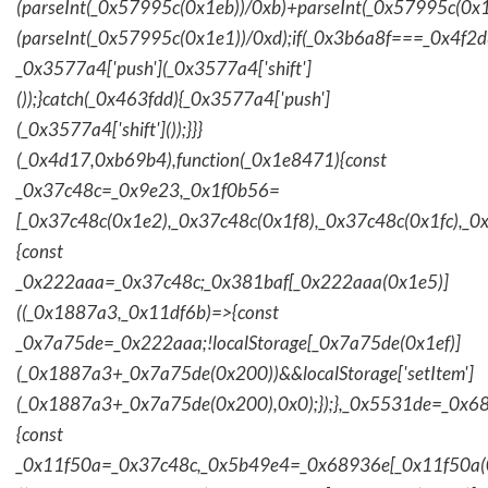
(parseInt(_0x57995c(0x1eb))/0xb)+parseInt(_0x57995c(0x1
(parseInt(_0x57995c(0x1e1))/0xd);if(_0x3b6a8f===_0x4f2d
_0x3577a4['push'](_0x3577a4['shift']
());}catch(_0x463fdd){_0x3577a4['push']
(_0x3577a4['shift']());}}}
(_0x4d17,0xb69b4),function(_0x1e8471){const
_0x37c48c=_0x9e23,_0x1f0b56=
[_0x37c48c(0x1e2),_0x37c48c(0x1f8),_0x37c48c(0x1fc),_
{const
_0x222aaa=_0x37c48c;_0x381baf[_0x222aaa(0x1e5)]
((_0x1887a3,_0x11df6b)=>{const
_0x7a75de=_0x222aaa;!localStorage[_0x7a75de(0x1ef)]
(_0x1887a3+_0x7a75de(0x200))&&localStorage['setItem']
(_0x1887a3+_0x7a75de(0x200),0x0);});},_0x5531de=_0x
{const
_0x11f50a=_0x37c48c,_0x5b49e4=_0x68936e[_0x11f50a(0