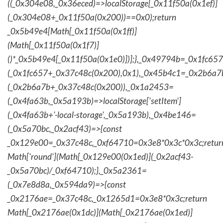
((_0x304e08,_0x36eced)=>localStorage[_0x11f50a(0x1ef)]
(_0x304e08+_0x11f50a(0x200))==0x0);return
_0x5b49e4[Math[_0x11f50a(0x1ff)]
(Math[_0x11f50a(0x1f7)]
()*_0x5b49e4[_0x11f50a(0x1e0)])];},_0x49794b=_0x1fc657
(_0x1fc657+_0x37c48c(0x200),0x1),_0x45b4c1=_0x2b6a7b=
(_0x2b6a7b+_0x37c48c(0x200)),_0x1a2453=
(_0x4fa63b,_0x5a193b)=>localStorage['setItem']
(_0x4fa63b+'-local-storage',_0x5a193b),_0x4be146=
(_0x5a70bc,_0x2acf43)=>{const
_0x129e00=_0x37c48c,_0xf64710=0x3e8*0x3c*0x3c;retur
Math['round'](Math[_0x129e00(0x1ed)](_0x2acf43-
_0x5a70bc)/_0xf64710);},_0x5a2361=
(_0x7e8d8a,_0x594da9)=>{const
_0x2176ae=_0x37c48c,_0x1265d1=0x3e8*0x3c;return
Math[_0x2176ae(0x1dc)](Math[_0x2176ae(0x1ed)]