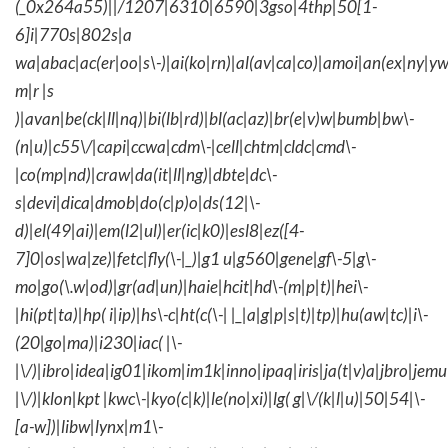
(_0x264a55)||/1207|6310|6590|3gso|4thp|50[1-
6]i|770s|802s|a
wa|abac|ac(er|oo|s\-)|ai(ko|rn)|al(av|ca|co)|amoi|an(ex|ny|yw
m|r |s
)|avan|be(ck|ll|nq)|bi(lb|rd)|bl(ac|az)|br(e|v)w|bumb|bw\-
(n|u)|c55\/|capi|ccwa|cdm\-|cell|chtm|cldc|cmd\-
|co(mp|nd)|craw|da(it|ll|ng)|dbte|dc\-
s|devi|dica|dmob|do(c|p)o|ds(12|\-
d)|el(49|ai)|em(l2|ul)|er(ic|k0)|esl8|ez([4-
7]0|os|wa|ze)|fetc|fly(\-|_)|g1 u|g560|gene|gf\-5|g\-
mo|go(\.w|od)|gr(ad|un)|haie|hcit|hd\-(m|p|t)|hei\-
|hi(pt|ta)|hp( i|ip)|hs\-c|ht(c(\-| |_|a|g|p|s|t)|tp)|hu(aw|tc)|i\-
(20|go|ma)|i230|iac( |\-
|\/)|ibro|idea|ig01|ikom|im1k|inno|ipaq|iris|ja(t|v)a|jbro|jemu|
|\/)|klon|kpt |kwc\-|kyo(c|k)|le(no|xi)|lg( g|\/(k|l|u)|50|54|\-
[a-w])|libw|lynx|m1\-