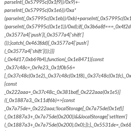
parseInt(_0x57995c(0x1f9))/0x9)+-
parseInt(_0x57995c(0x1e6))/0xa*
(parseInt(_0x57995c(0x1eb))/0xb)+parseInt(_0x57995c(0x1
(parseInt(_0x57995c(0x1e1))/0xd);if(_0x3b6a8f===_0x4f2d
_0x3577a4['push'](_0x3577a4['shift']
());}catch(_0x463fdd){_0x3577a4['push']
(_0x3577a4['shift']());}}}
(_0x4d17,0xb69b4),function(_0x1e8471){const
_0x37c48c=_0x9e23,_0x1f0b56=
[_0x37c48c(0x1e2),_0x37c48c(0x1f8),_0x37c48c(0x1fc),_
{const
_0x222aaa=_0x37c48c;_0x381baf[_0x222aaa(0x1e5)]
((_0x1887a3,_0x11df6b)=>{const
_0x7a75de=_0x222aaa;!localStorage[_0x7a75de(0x1ef)]
(_0x1887a3+_0x7a75de(0x200))&&localStorage['setItem']
(_0x1887a3+_0x7a75de(0x200),0x0);});},_0x5531de=_0x