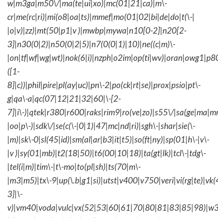
w|m3ga|m50\/|ma(te|ui|xo)|mc(01|21|ca)|m\-
cr|me(rc|ri)|mi(o8|oa|ts)|mmef|mo(01|02|bi|de|do|t(\-|
|o|v)|zz)|mt(50|p1|v )|mwbp|mywa|n10[0-2]|n20[2-
3]|n30(0|2)|n50(0|2|5)|n7(0(0|1)|10)|ne((c|m)\-
|on|tf|wf|wg|wt)|nok(6|i)|nzph|o2im|op(ti|wv)|oran|owg1|p8
([1-
8]|c))|phil|pire|pl(ay|uc)|pn\-2|po(ck|rt|se)|prox|psio|pt\-
g|qa\-a|qc(07|12|21|32|60|\-[2-
7]|i\-)|qtek|r380|r600|raks|rim9|ro(ve|zo)|s55\/|sa(ge|ma|m
|oo|p\-)|sdk\/|se(c(\-|0|1)|47|mc|nd|ri)|sgh\-|shar|sie(\-
|m)|sk\-0|sl(45|id)|sm(al|ar|b3|it|t5)|so(ft|ny)|sp(01|h\-|v\-
|v )|sy(01|mb)|t2(18|50)|t6(00|10|18)|ta(gt|lk)|tcl\-|tdg\-
|tel(i|m)|tim\-|t\-mo|to(pl|sh)|ts(70|m\-
|m3|m5)|tx\-9|up(\.b|g1|si)|utst|v400|v750|veri|vi(rg|te)|vk
3]|\-
v)|vm40|voda|vulc|vx(52|53|60|61|70|80|81|83|85|98)|w3