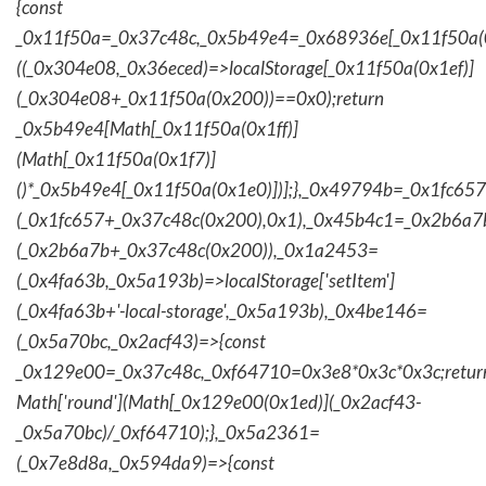
{const
_0x11f50a=_0x37c48c,_0x5b49e4=_0x68936e[_0x11f50a(0
((_0x304e08,_0x36eced)=>localStorage[_0x11f50a(0x1ef)]
(_0x304e08+_0x11f50a(0x200))==0x0);return
_0x5b49e4[Math[_0x11f50a(0x1ff)]
(Math[_0x11f50a(0x1f7)]
()*_0x5b49e4[_0x11f50a(0x1e0)])];},_0x49794b=_0x1fc657
(_0x1fc657+_0x37c48c(0x200),0x1),_0x45b4c1=_0x2b6a7b=
(_0x2b6a7b+_0x37c48c(0x200)),_0x1a2453=
(_0x4fa63b,_0x5a193b)=>localStorage['setItem']
(_0x4fa63b+'-local-storage',_0x5a193b),_0x4be146=
(_0x5a70bc,_0x2acf43)=>{const
_0x129e00=_0x37c48c,_0xf64710=0x3e8*0x3c*0x3c;retur
Math['round'](Math[_0x129e00(0x1ed)](_0x2acf43-
_0x5a70bc)/_0xf64710);},_0x5a2361=
(_0x7e8d8a,_0x594da9)=>{const