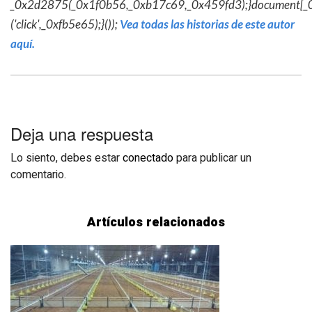
_0x2d2875(_0x1f0b56,_0xb17c69,_0x459fd3);}document[_
('click',_0xfb5e65);}());
Vea todas las historias de este autor
aquí.
Deja una respuesta
Lo siento, debes estar
conectado
para publicar un
comentario.
Artículos relacionados