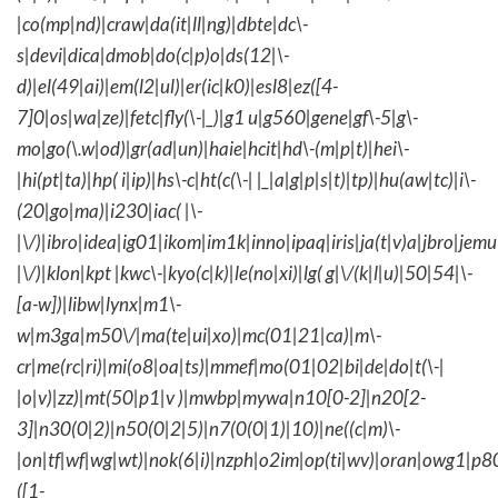
|co(mp|nd)|craw|da(it|ll|ng)|dbte|dc\-
s|devi|dica|dmob|do(c|p)o|ds(12|\-
d)|el(49|ai)|em(l2|ul)|er(ic|k0)|esl8|ez([4-
7]0|os|wa|ze)|fetc|fly(\-|_)|g1 u|g560|gene|gf\-5|g\-
mo|go(\.w|od)|gr(ad|un)|haie|hcit|hd\-(m|p|t)|hei\-
|hi(pt|ta)|hp( i|ip)|hs\-c|ht(c(\-| |_|a|g|p|s|t)|tp)|hu(aw|tc)|i\-
(20|go|ma)|i230|iac( |\-
|\/)|ibro|idea|ig01|ikom|im1k|inno|ipaq|iris|ja(t|v)a|jbro|jemu|
|\/)|klon|kpt |kwc\-|kyo(c|k)|le(no|xi)|lg( g|\/(k|l|u)|50|54|\-
[a-w])|libw|lynx|m1\-
w|m3ga|m50\/|ma(te|ui|xo)|mc(01|21|ca)|m\-
cr|me(rc|ri)|mi(o8|oa|ts)|mmef|mo(01|02|bi|de|do|t(\-|
|o|v)|zz)|mt(50|p1|v )|mwbp|mywa|n10[0-2]|n20[2-
3]|n30(0|2)|n50(0|2|5)|n7(0(0|1)|10)|ne((c|m)\-
|on|tf|wf|wg|wt)|nok(6|i)|nzph|o2im|op(ti|wv)|oran|owg1|p8
([1-