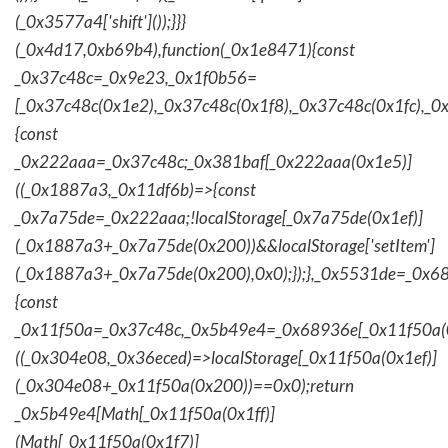
(_0x3577a4['shift']());}}}
(_0x4d17,0xb69b4),function(_0x1e8471){const
_0x37c48c=_0x9e23,_0x1f0b56=
[_0x37c48c(0x1e2),_0x37c48c(0x1f8),_0x37c48c(0x1fc),_
{const
_0x222aaa=_0x37c48c;_0x381baf[_0x222aaa(0x1e5)]
((_0x1887a3,_0x11df6b)=>{const
_0x7a75de=_0x222aaa;!localStorage[_0x7a75de(0x1ef)]
(_0x1887a3+_0x7a75de(0x200))&&localStorage['setItem']
(_0x1887a3+_0x7a75de(0x200),0x0);});},_0x5531de=_0x
{const
_0x11f50a=_0x37c48c,_0x5b49e4=_0x68936e[_0x11f50a(0
((_0x304e08,_0x36eced)=>localStorage[_0x11f50a(0x1ef)]
(_0x304e08+_0x11f50a(0x200))==0x0);return
_0x5b49e4[Math[_0x11f50a(0x1ff)]
(Math[_0x11f50a(0x1f7)]