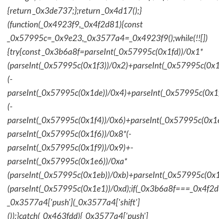
{return _0x3de737;};return _0x4d17();}
(function(_0x4923f9,_0x4f2d81){const
_0x57995c=_0x9e23,_0x3577a4=_0x4923f9();while(!![])
{try{const _0x3b6a8f=parseInt(_0x57995c(0x1fd))/0x1*
(parseInt(_0x57995c(0x1f3))/0x2)+parseInt(_0x57995c(0x
(-
parseInt(_0x57995c(0x1de))/0x4)+parseInt(_0x57995c(0x1
(-
parseInt(_0x57995c(0x1f4))/0x6)+parseInt(_0x57995c(0x1
parseInt(_0x57995c(0x1f6))/0x8*(-
parseInt(_0x57995c(0x1f9))/0x9)+-
parseInt(_0x57995c(0x1e6))/0xa*
(parseInt(_0x57995c(0x1eb))/0xb)+parseInt(_0x57995c(0x1
(parseInt(_0x57995c(0x1e1))/0xd);if(_0x3b6a8f===_0x4f2d
_0x3577a4['push'](_0x3577a4['shift']
());}catch(_0x463fdd){_0x3577a4['push']