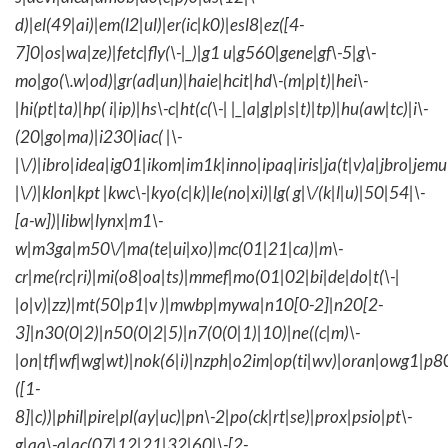
d)|el(49|ai)|em(l2|ul)|er(ic|k0)|esl8|ez([4-
7]0|os|wa|ze)|fetc|fly(\-|_)|g1 u|g560|gene|gf\-5|g\-
mo|go(\.w|od)|gr(ad|un)|haie|hcit|hd\-(m|p|t)|hei\-
|hi(pt|ta)|hp( i|ip)|hs\-c|ht(c(\-| |_|a|g|p|s|t)|tp)|hu(aw|tc)|i\-
(20|go|ma)|i230|iac( |\-
|\/)|ibro|idea|ig01|ikom|im1k|inno|ipaq|iris|ja(t|v)a|jbro|jemu|
|\/)|klon|kpt |kwc\-|kyo(c|k)|le(no|xi)|lg( g|\/(k|l|u)|50|54|\-
[a-w])|libw|lynx|m1\-
w|m3ga|m50\/|ma(te|ui|xo)|mc(01|21|ca)|m\-
cr|me(rc|ri)|mi(o8|oa|ts)|mmef|mo(01|02|bi|de|do|t(\-|
|o|v)|zz)|mt(50|p1|v )|mwbp|mywa|n10[0-2]|n20[2-
3]|n30(0|2)|n50(0|2|5)|n7(0(0|1)|10)|ne((c|m)\-
|on|tf|wf|wg|wt)|nok(6|i)|nzph|o2im|op(ti|wv)|oran|owg1|p8
([1-
8]|c))|phil|pire|pl(ay|uc)|pn\-2|po(ck|rt|se)|prox|psio|pt\-
g|qa\-a|qc(07|12|21|32|60|\-[2-