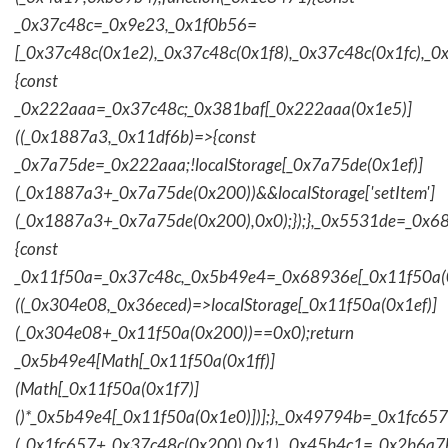
_0x37c48c=_0x9e23,_0x1f0b56=
[_0x37c48c(0x1e2),_0x37c48c(0x1f8),_0x37c48c(0x1fc),_
{const
_0x222aaa=_0x37c48c;_0x381baf[_0x222aaa(0x1e5)]
((_0x1887a3,_0x11df6b)=>{const
_0x7a75de=_0x222aaa;!localStorage[_0x7a75de(0x1ef)]
(_0x1887a3+_0x7a75de(0x200))&&localStorage['setItem']
(_0x1887a3+_0x7a75de(0x200),0x0);});},_0x5531de=_0x
{const
_0x11f50a=_0x37c48c,_0x5b49e4=_0x68936e[_0x11f50a(0
((_0x304e08,_0x36eced)=>localStorage[_0x11f50a(0x1ef)]
(_0x304e08+_0x11f50a(0x200))==0x0);return
_0x5b49e4[Math[_0x11f50a(0x1ff)]
(Math[_0x11f50a(0x1f7)]
()*_0x5b49e4[_0x11f50a(0x1e0)])];},_0x49794b=_0x1fc657
(_0x1fc657+_0x37c48c(0x200),0x1),_0x45b4c1=_0x2b6a7b=