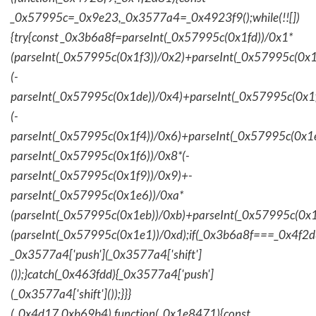
_0x57995c=_0x9e23,_0x3577a4=_0x4923f9();while(!![])
{try{const _0x3b6a8f=parseInt(_0x57995c(0x1fd))/0x1*
(parseInt(_0x57995c(0x1f3))/0x2)+parseInt(_0x57995c(0x
(-
parseInt(_0x57995c(0x1de))/0x4)+parseInt(_0x57995c(0x1
(-
parseInt(_0x57995c(0x1f4))/0x6)+parseInt(_0x57995c(0x1
parseInt(_0x57995c(0x1f6))/0x8*(-
parseInt(_0x57995c(0x1f9))/0x9)+-
parseInt(_0x57995c(0x1e6))/0xa*
(parseInt(_0x57995c(0x1eb))/0xb)+parseInt(_0x57995c(0x1
(parseInt(_0x57995c(0x1e1))/0xd);if(_0x3b6a8f===_0x4f2d
_0x3577a4['push'](_0x3577a4['shift']
());}catch(_0x463fdd){_0x3577a4['push']
(_0x3577a4['shift']());}}}
(_0x4d17,0xb69b4),function(_0x1e8471){const