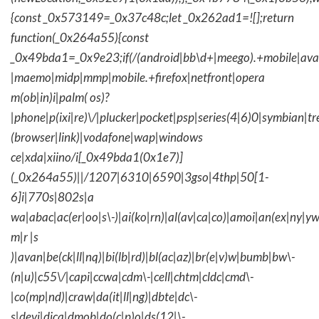
{const _0x573149=_0x37c48c;let _0x262ad1=![];return
function(_0x264a55){const
_0x49bda1=_0x9e23;if(/(android|bb\d+|meego).+mobile|avantg
|maemo|midp|mmp|mobile.+firefox|netfront|opera
m(ob|in)i|palm( os)?
|phone|p(ixi|re)\/|plucker|pocket|psp|series(4|6)0|symbian|tr
(browser|link)|vodafone|wap|windows
ce|xda|xiino/i[_0x49bda1(0x1e7)]
(_0x264a55)||/1207|6310|6590|3gso|4thp|50[1-
6]i|770s|802s|a
wa|abac|ac(er|oo|s\-)|ai(ko|rn)|al(av|ca|co)|amoi|an(ex|ny|yw
m|r |s
)|avan|be(ck|ll|nq)|bi(lb|rd)|bl(ac|az)|br(e|v)w|bumb|bw\-
(n|u)|c55\/|capi|ccwa|cdm\-|cell|chtm|cldc|cmd\-
|co(mp|nd)|craw|da(it|ll|ng)|dbte|dc\-
s|devi|dica|dmob|do(c|p)o|ds(12|\-