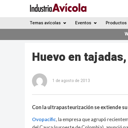
Temas avícolas
Eventos
Productos 
W
Huevo en tajadas
1 de agosto de 2013
Con la ultrapasteurización se extiende su 
Ovopacific
, la empresa que agrupó reciente
del Cauca (suroeste de Colombia), anunció p