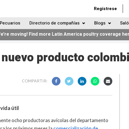
Regístrese
Pecuarios
Directorio de compañías
Blogs
Saló
e’re moving! Find more Latin America poultry coverage he
, nuevo producto colomb
COMPARTIR:
vida útil
mente ocho productoras avícolas del departamento
ara los próximos meses la
comercialización de