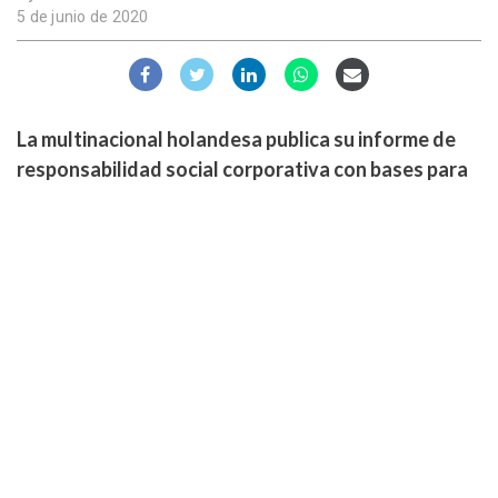
5 de junio de 2020
La multinacional holandesa publica su informe de
responsabilidad social corporativa con bases para
una cadena alimenticia sustentable. También
presenta sus planes alrededor del mundo.
En 2019,
Royal Agrifirm Group (Agrifirm)
llevó a cabo
mayores medidas para hacer más sustentable la cadena
alimenticia. Así lo explica el
Informe de responsabilidad
social corporativa (RSC) 2019
publicado esta semana.
Como participante global, Agrifirm se centra en
soluciones sustentables de emprendimiento
agropecuario, salud animal y restauración de la
biodiversidad.