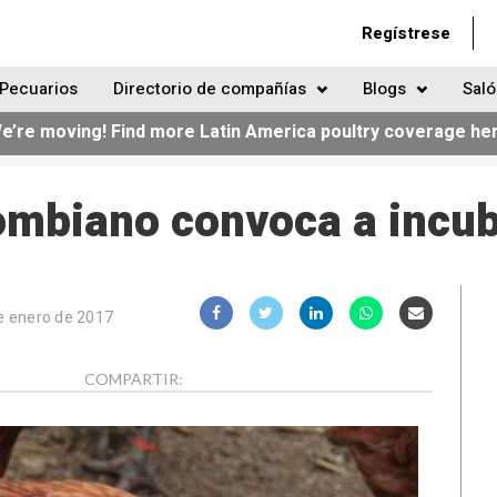
Regístrese
Pecuarios
Directorio de compañías
Blogs
Saló
e’re moving! Find more Latin America poultry coverage he
lombiano convoca a incu
e enero de 2017
COMPARTIR: