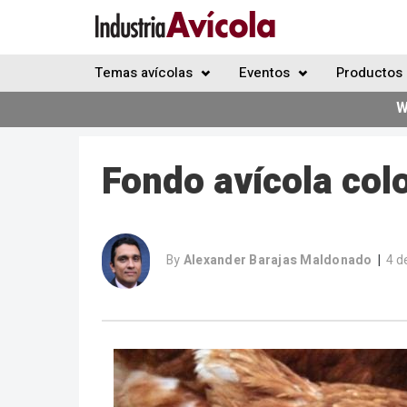
Temas avícolas
Eventos
Productos 
W
Fondo avícola co
By
Alexander Barajas Maldonado
4 d
|